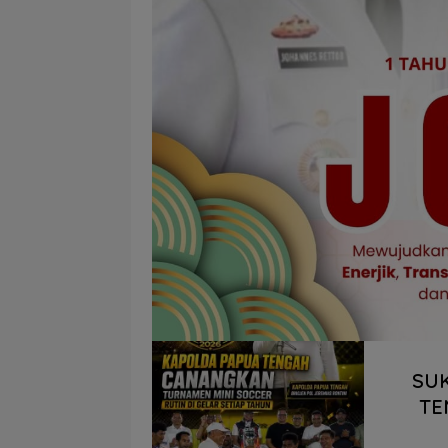
SUK
TE