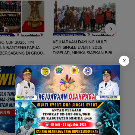
KEJUARAAN DAYUNG MULTI
WAKIL
O CUP 2026, TIM
DAN SINGLE EVENT 2026
PAPU
LA BANTENG PAPUA
DIGELAR, MIMIKA SIAPKAN BIBIT
HELY
BERGABUNG DI GROUP
ATLET BERPRESTASI SEJAK DINI
POUM
AMA SULAWESI
X
BERJ
, KALIMANTAN TIMUR
MEMB
 YOGYAKARTA
MASY
SOEKARNO CUP 2026, TIM SEPAKBOLA
BANTENG PAPUA TENGAH BERGABUNG
DI GROUP B, BERSAMA SULAWESI
SELATAN, KALIMANTAN TIMUR DAN DIY