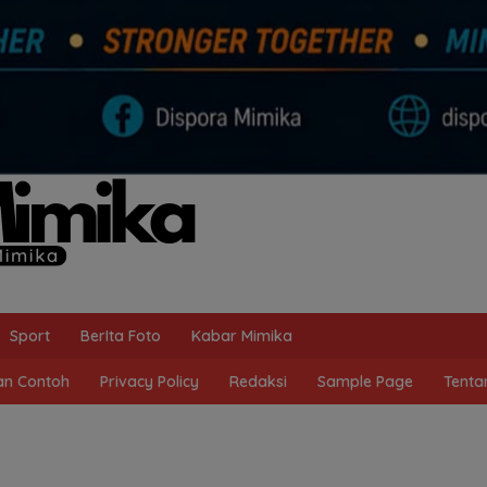
Sport
BerIta Foto
Kabar Mimika
n Contoh
Privacy Policy
Redaksi
Sample Page
Tenta