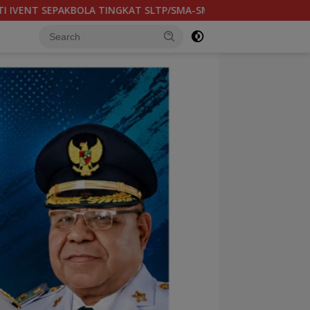
IGELAR DI MSC KAMIS (6/8) BESOK, KADISPORA : WADAH BAGI