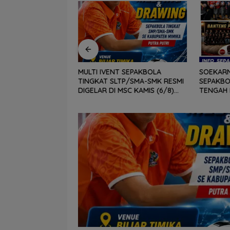
Y PUTRA PUTRI,
MULTI IVENT SEPAKBOLA
SOEKARN
PUA OPEN RUGBY
TINGKAT SLTP/SMA-SMK RESMI
SEPAKBO
RNAMEN 2026,
DIGELAR DI MSC KAMIS (6/8)
TENGAH 
MA SELESAIKAN 29
BESOK, KADISPORA : WADAH
B, BERS
GAN
BAGI GENERASI MUDA UNTUK
SELATAN
MENGEMBANGKAN BAKAT
DAN DIY