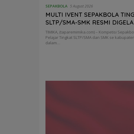
SEPAKBOLA
5 August 2026
MULTI IVENT SEPAKBOLA TIN
SLTP/SMA-SMK RESMI DIGELA
KAMIS (6/8) BESOK, KADISPOR
TIMIKA, (taparemimika.com) – Kompetisi Sepakbo
WADAH BAGI GENERASI MUD
Pelajar Tingkat SLTP/SMA dan SMK se kabupate
dalam…
MENGEMBANGKAN BAKAT