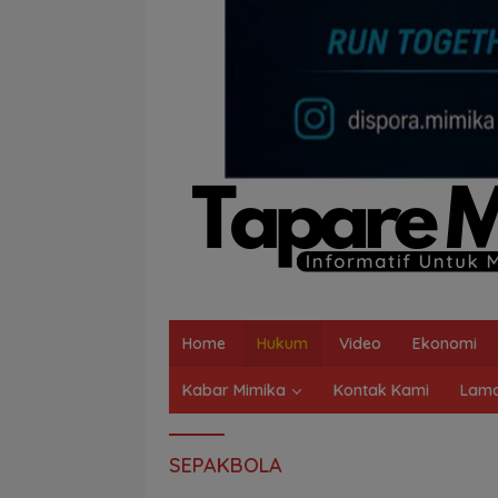
Home
Hukum
Video
Ekonomi
Kabar Mimika
Kontak Kami
Lama
SEPAKBOLA