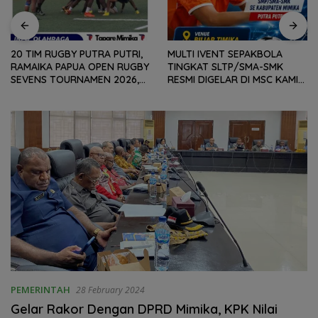
20 TIM RUGBY PUTRA PUTRI,
MULTI IVENT SEPAKBOLA
RAMAIKA PAPUA OPEN RUGBY
TINGKAT SLTP/SMA-SMK
SEVENS TOURNAMEN 2026,
RESMI DIGELAR DI MSC KAMIS
HARI PERTAMA SELESAIKAN
(6/8) BESOK, KADISPORA :
29 PERTANDINGAN
WADAH BAGI GENERASI MUDA
UNTUK MENGEMBANGKAN
BAKAT
PEMERINTAH
28 February 2024
Gelar Rakor Dengan DPRD Mimika, KPK Nilai