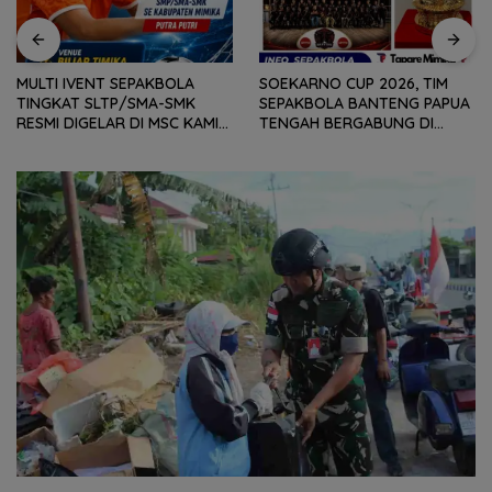
MULTI IVENT SEPAKBOLA
SOEKARNO CUP 2026, TIM
TINGKAT SLTP/SMA-SMK
SEPAKBOLA BANTENG PAPUA
RESMI DIGELAR DI MSC KAMIS
TENGAH BERGABUNG DI
(6/8) BESOK, KADISPORA :
GROUP B, BERSAMA
WADAH BAGI GENERASI MUDA
SULAWESI SELATAN,
UNTUK MENGEMBANGKAN
KALIMANTAN TIMUR DAN DIY
BAKAT
YOGYAKARTA