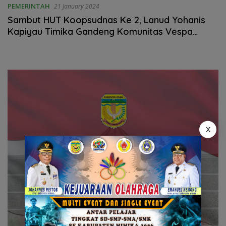
PEMERINTAH
21 January 2024
Sambut HUT Koopsudnas Ke 2, Lanud Yohanis
Kapiyau Timika Gandeng Komunitas Vespa
Timika Salurkan Bantuan
X