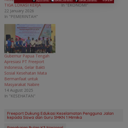
d
o
d
d
o
w
o
o
TIGA LOKASI KERJA
In "EKONOMI"
w
)
w
w
22 January 2026
)
)
)
In "PEMERINTAH"
Gubernur Papua Tengah
Apresiasi PT Freeport
Indonesia, Gelar Bakti
Sosial Kesehatan Mata
Bermanfaat untuk
Masyarakat Nabire
14 August 2025
In "KESEHATAN"
Freeport Dukung Edukasi Keselamatan Pengguna Jalan
kepada Siswa dan Guru SMKN 1 Mimika
Rangkaian Bulan K3 Nasional