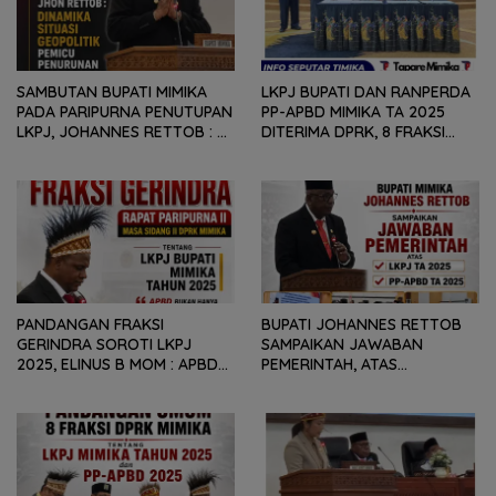
SAMBUTAN BUPATI MIMIKA
LKPJ BUPATI DAN RANPERDA
PADA PARIPURNA PENUTUPAN
PP-APBD MIMIKA TA 2025
LKPJ, JOHANNES RETTOB :
DITERIMA DPRK, 8 FRAKSI
DINAMIKA SITUASI
SAMPAIKAN SEJUMLAH
GEOPOLITIK GLOBAL PEMICU
REKOMENDASI DAN CATATAN
PENURUNAN FISKAL DAERAH
KEPADA PEMERINTAH DAERAH
PANDANGAN FRAKSI
BUPATI JOHANNES RETTOB
GERINDRA SOROTI LKPJ
SAMPAIKAN JAWABAN
2025, ELINUS B MOM : APBD
PEMERINTAH, ATAS
BUKAN HANYA SOAL ANGKA
PANDANGAN UMUM FRAKSI
DAN LAPORAN KEUANGAN,
DPRK MIMIKA TERHADAP LKPJ
TETAPI SEJAUH MANA
DAN RANPERDA PP- APBD
MAMPU MENJAWAB
TAHUN ANGGARAN 2025
KEBUTUHAN MASYARAKAT