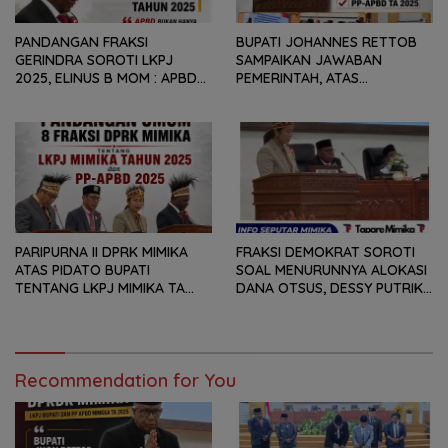
PANDANGAN FRAKSI
BUPATI JOHANNES RETTOB
GERINDRA SOROTI LKPJ
SAMPAIKAN JAWABAN
2025, ELINUS B MOM : APBD
PEMERINTAH, ATAS
BUKAN HANYA SOAL ANGKA
PANDANGAN UMUM FRAKSI
DAN LAPORAN KEUANGAN,
DPRK MIMIKA TERHADAP LKPJ
TETAPI SEJAUH MANA
DAN RANPERDA PP- APBD
MAMPU MENJAWAB
TAHUN ANGGARAN 2025
KEBUTUHAN MASYARAKAT
PARIPURNA II DPRK MIMIKA
FRAKSI DEMOKRAT SOROTI
ATAS PIDATO BUPATI
SOAL MENURUNNYA ALOKASI
TENTANG LKPJ MIMIKA TA
DANA OTSUS, DESSY PUTRIKA
2025, 8 FRAKSI DPRK MIMIKA
: PADAHAL OTSUS
SOROTI BERMACAM HAL
MERUPAKAN INSTRUMEN
UTAMA PEMBIAYAAN AFIRMASI
BAGI OAP
Recommendation for You