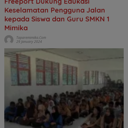
Freeport Dukung Edukasi
Keselamatan Pengguna Jalan
kepada Siswa dan Guru SMKN 1
Mimika
Taparemimika.com
29 January 2024