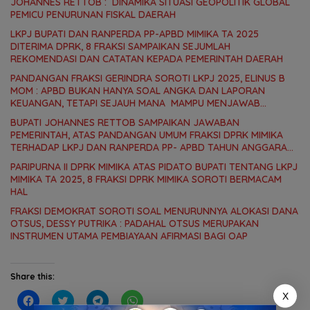
JOHANNES RETTOB : DINAMIKA SITUASI GEOPOLITIK GLOBAL
PEMICU PENURUNAN FISKAL DAERAH
LKPJ BUPATI DAN RANPERDA PP-APBD MIMIKA TA 2025
DITERIMA DPRK, 8 FRAKSI SAMPAIKAN SEJUMLAH
REKOMENDASI DAN CATATAN KEPADA PEMERINTAH DAERAH
PANDANGAN FRAKSI GERINDRA SOROTI LKPJ 2025, ELINUS B
MOM : APBD BUKAN HANYA SOAL ANGKA DAN LAPORAN
KEUANGAN, TETAPI SEJAUH MANA MAMPU MENJAWAB
KEBUTUHAN MASYARAKAT
BUPATI JOHANNES RETTOB SAMPAIKAN JAWABAN
PEMERINTAH, ATAS PANDANGAN UMUM FRAKSI DPRK MIMIKA
TERHADAP LKPJ DAN RANPERDA PP- APBD TAHUN ANGGARAN
2025
PARIPURNA II DPRK MIMIKA ATAS PIDATO BUPATI TENTANG LKPJ
MIMIKA TA 2025, 8 FRAKSI DPRK MIMIKA SOROTI BERMACAM
HAL
FRAKSI DEMOKRAT SOROTI SOAL MENURUNNYA ALOKASI DANA
OTSUS, DESSY PUTRIKA : PADAHAL OTSUS MERUPAKAN
INSTRUMEN UTAMA PEMBIAYAAN AFIRMASI BAGI OAP
Share this:
X
C
C
C
C
l
l
l
l