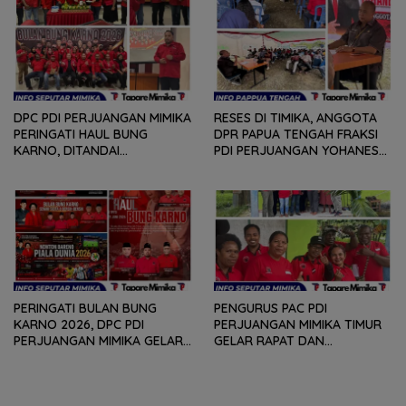
PERSOLAN DAN KELUHAN
WARGA
DPC PDI PERJUANGAN MIMIKA
RESES DI TIMIKA, ANGGOTA
PERINGATI HAUL BUNG
DPR PAPUA TENGAH FRAKSI
KARNO, DITANDAI
PDI PERJUANGAN YOHANES
PEMOTONGAN TUMPENG
FELIX HELYANAN SERAP
DAN PENYERAHAN TROPY
ASPIRASI DENGAN BERTATAP
BAGI PEMENANG BERBAGAI
MUKA DAN RITUAL BERAPEN
LOMBA
PERINGATI BULAN BUNG
PENGURUS PAC PDI
KARNO 2026, DPC PDI
PERJUANGAN MIMIKA TIMUR
PERJUANGAN MIMIKA GELAR
GELAR RAPAT DAN
SERANGKAIAN KEGIATAN
KONSOLDIASI, PERCEPAT
DARI LOMBA PIDATO, VIDIO
TERBENTUKNYA PENGURUS
PENDEK, SENAM SICITA,
RANTING DAN ANAK
BERSIH-BERSIH KOTA, HINGGA
RANTING