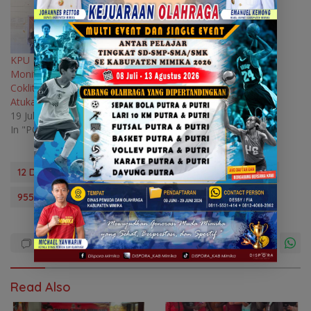
KPU Mimika Gelar
Monitoring dan Evaluasi E-
Coklit di Kokonao dan
Atuka
19 July 2024
In "POLITIK"
12 Distrik di Pesisir dan Pegunungan Telah Distribusikan
955 TPS di Mimika
Read Also