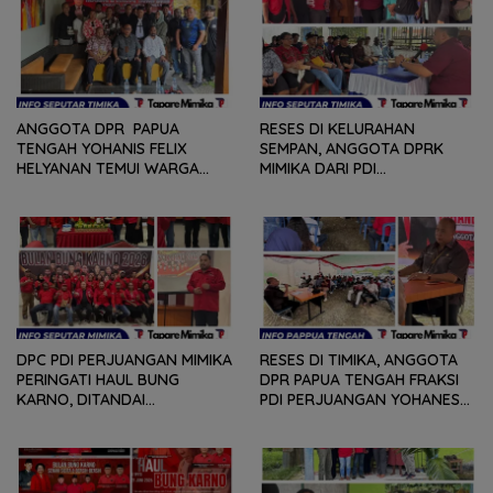
ANGGOTA DPR PAPUA
RESES DI KELURAHAN
TENGAH YOHANIS FELIX
SEMPAN, ANGGOTA DPRK
HELYANAN TEMUI WARGA
MIMIKA DARI PDI
DALAM RANGKA HEARING
PERJUANGAN
DAN DIALOG
MENDENGARKAN BERBAGAI
PERSOLAN DAN KELUHAN
WARGA
DPC PDI PERJUANGAN MIMIKA
RESES DI TIMIKA, ANGGOTA
PERINGATI HAUL BUNG
DPR PAPUA TENGAH FRAKSI
KARNO, DITANDAI
PDI PERJUANGAN YOHANES
PEMOTONGAN TUMPENG
FELIX HELYANAN SERAP
DAN PENYERAHAN TROPY
ASPIRASI DENGAN BERTATAP
BAGI PEMENANG BERBAGAI
MUKA DAN RITUAL BERAPEN
LOMBA