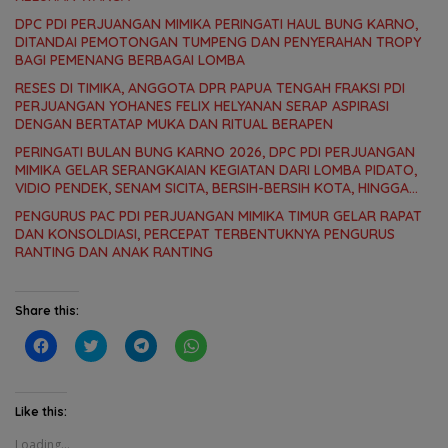
DPC PDI PERJUANGAN MIMIKA PERINGATI HAUL BUNG KARNO,
DITANDAI PEMOTONGAN TUMPENG DAN PENYERAHAN TROPY
BAGI PEMENANG BERBAGAI LOMBA
RESES DI TIMIKA, ANGGOTA DPR PAPUA TENGAH FRAKSI PDI
PERJUANGAN YOHANES FELIX HELYANAN SERAP ASPIRASI
DENGAN BERTATAP MUKA DAN RITUAL BERAPEN
PERINGATI BULAN BUNG KARNO 2026, DPC PDI PERJUANGAN
MIMIKA GELAR SERANGKAIAN KEGIATAN DARI LOMBA PIDATO,
VIDIO PENDEK, SENAM SICITA, BERSIH-BERSIH KOTA, HINGGA
LOMBA INTERNAL DOMINO SAMBIL NOBAR PIALA DUNIA
PENGURUS PAC PDI PERJUANGAN MIMIKA TIMUR GELAR RAPAT
DAN KONSOLDIASI, PERCEPAT TERBENTUKNYA PENGURUS
RANTING DAN ANAK RANTING
Share this:
C
C
C
C
l
l
l
l
i
i
i
i
c
c
c
c
k
k
k
k
t
t
t
t
Like this:
o
o
o
o
s
s
s
s
Loading...
h
h
h
h