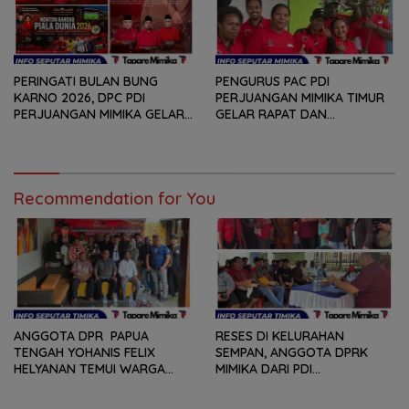
PERINGATI BULAN BUNG
PENGURUS PAC PDI
KARNO 2026, DPC PDI
PERJUANGAN MIMIKA TIMUR
PERJUANGAN MIMIKA GELAR
GELAR RAPAT DAN
SERANGKAIAN KEGIATAN
KONSOLDIASI, PERCEPAT
DARI LOMBA PIDATO, VIDIO
TERBENTUKNYA PENGURUS
PENDEK, SENAM SICITA,
RANTING DAN ANAK
BERSIH-BERSIH KOTA, HINGGA
RANTING
LOMBA INTERNAL DOMINO
Recommendation for You
SAMBIL NOBAR PIALA DUNIA
ANGGOTA DPR PAPUA
RESES DI KELURAHAN
TENGAH YOHANIS FELIX
SEMPAN, ANGGOTA DPRK
HELYANAN TEMUI WARGA
MIMIKA DARI PDI
DALAM RANGKA HEARING
PERJUANGAN
DAN DIALOG
MENDENGARKAN BERBAGAI