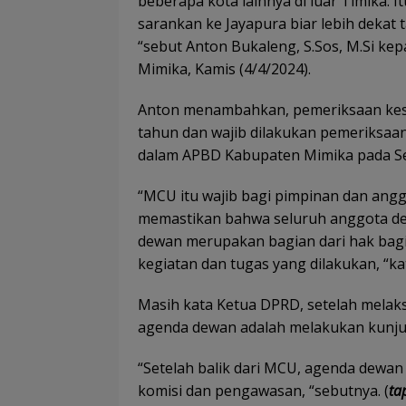
beberapa kota lainnya di luar Timika.
sarankan ke Jayapura biar lebih dekat
“sebut Anton Bukaleng, S.Sos, M.Si ke
Mimika, Kamis (4/4/2024).
Anton menambahkan, pemeriksaan keseh
tahun dan wajib dilakukan pemeriksaan
dalam APBD Kabupaten Mimika pada Se
“MCU itu wajib bagi pimpinan dan anggo
memastikan bahwa seluruh anggota dew
dewan merupakan bagian dari hak bag
kegiatan dan tugas yang dilakukan, “ka
Masih kata Ketua DPRD, setelah mela
agenda dewan adalah melakukan kunjun
“Setelah balik dari MCU, agenda dewan
komisi dan pengawasan, “sebutnya. (
ta