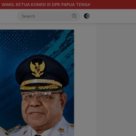
TENGAH YOHANIS FELIX HELYANAN KUNKER KE PPI POUMAKO TIMI