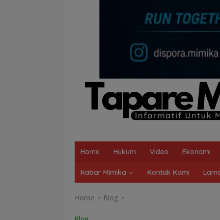
Home
Hukum
Video
Ekonomi
Kabar Mimika
Kontak Kami
Lama
Home
Blog
Blog