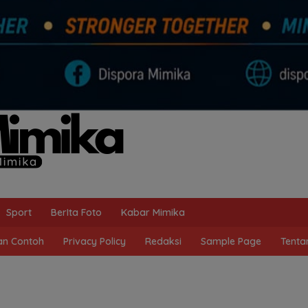
Sport
BerIta Foto
Kabar Mimika
n Contoh
Privacy Policy
Redaksi
Sample Page
Tenta