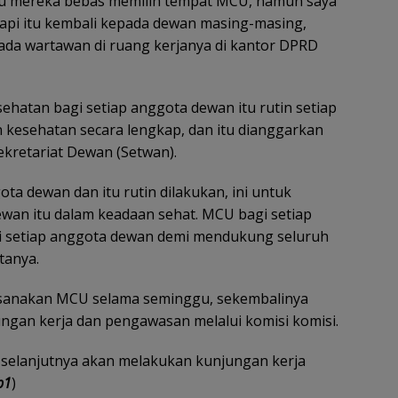
 Itu mereka bebas memilih tempat MCU, namun saya
 tapi itu kembali kepada dewan masing-masing,
pada wartawan di ruang kerjanya di kantor DPRD
atan bagi setiap anggota dewan itu rutin setiap
 kesehatan secara lengkap, dan itu dianggarkan
kretariat Dewan (Setwan).
ta dewan dan itu rutin dilakukan, ini untuk
an itu dalam keadaan sehat. MCU bagi setiap
i setiap anggota dewan demi mendukung seluruh
tanya.
ksanakan MCU selama seminggu, sekembalinya
gan kerja dan pengawasan melalui komisi komisi.
 selanjutnya akan melakukan kunjungan kerja
p1
)