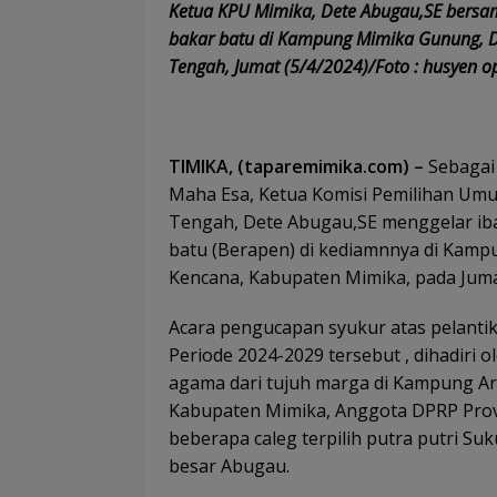
Ketua KPU Mimika, Dete Abugau,SE bersa
bakar batu di Kampung Mimika Gunung, D
Tengah, Jumat (5/4/2024)/Foto : husyen o
TIMIKA, (taparemimika.com) –
Sebagai
Maha Esa, Ketua Komisi Pemilihan Um
Tengah, Dete Abugau,SE menggelar iba
batu (Berapen) di kediamnnya di Kampu
Kencana, Kabupaten Mimika, pada Jumat
Acara pengucapan syukur atas pelant
Periode 2024-2029 tersebut , dihadiri 
agama dari tujuh marga di Kampung Ar
Kabupaten Mimika, Anggota DPRP Prov
beberapa caleg terpilih putra putri S
besar Abugau.