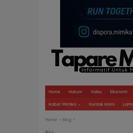
Home
Hukum
Video
Ekonomi
Kabar Mimika
Kontak Kami
Lama
Home
Blog
Blog