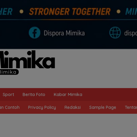
Sport
BerIta Foto
Kabar Mimika
n Contoh
Privacy Policy
Redaksi
Sample Page
Tenta