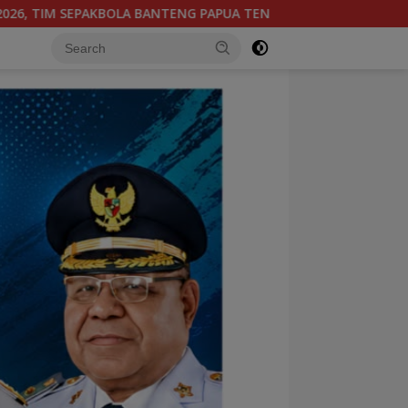
 BERGABUNG DI GROUP B, BERSAMA SULAWESI SELATAN, KALIM