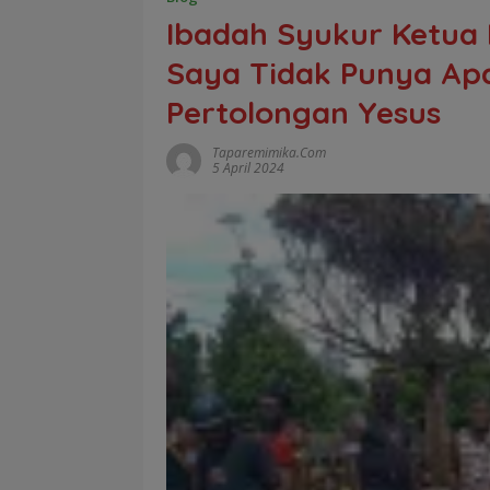
Ibadah Syukur Ketua 
Saya Tidak Punya Ap
Pertolongan Yesus
Taparemimika.com
5 April 2024