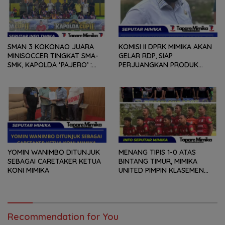
SMAN 3 KOKONAO JUARA
KOMISI II DPRK MIMIKA AKAN
MINISOCCER TINGKAT SMA-
GELAR RDP, SIAP
SMK, KAPOLDA ‘PAJERO’ :
PERJUANGKAN PRODUK
KOMITMEN GELAR MINI
PETERNAK DAN PETANI
SOCCER BERKELANJUTAN
LOKAL UNTUK MOU DENGAN
PT PANGANSARI
YOMIN WANIMBO DITUNJUK
MENANG TIPIS 1-0 ATAS
SEBAGAI CARETAKER KETUA
BINTANG TIMUR, MIMIKA
KONI MIMIKA
UNITED PIMPIN KLASEMEN
POOL D dan DAN
MEMASTIKAN LOLOS KE
BABAK 16 BESAR
Recommendation for You