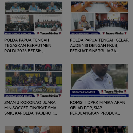
POLDA PAPUA TENGAH
POLDA PAPUA TENGAH GELAR
TEGASKAN REKRUTMEN
AUDIENSI DENGAN FKUB,
POLRI 2026 BERSIH,
PERKUAT SINERGI JAGA
TRANSPARAN, DAN TANPA
KERUKUNAN DAN KAMTIBMAS
JALUR KHUSUS
SMAN 3 KOKONAO JUARA
KOMISI II DPRK MIMIKA AKAN
MINISOCCER TINGKAT SMA-
GELAR RDP, SIAP
SMK, KAPOLDA ‘PAJERO’ :
PERJUANGKAN PRODUK
KOMITMEN GELAR MINI
PETERNAK DAN PETANI
SOCCER BERKELANJUTAN
LOKAL UNTUK MOU DENGAN
PT PANGANSARI