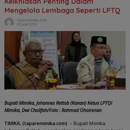
Keikhlasan Penting Dalam
Mengelola Lembaga Seperti LPTQ
Taparemimika.com
30 June 2024
Bupati Mimika, Johannes Rettob (Kanan) Ketua LPTQI
Mimika, Dwi Cholifah/Foto : Rahmad Ohoirenan
TIMIKA, (taparemimika.com)
– Bupati Mimika,