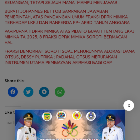
KEUANGAN, TETAPI SEJAUH MANA MAMPU MENJAWAB
KEBUTUHAN MASYARAKAT
BUPATI JOHANNES RETTOB SAMPAIKAN JAWABAN
PEMERINTAH, ATAS PANDANGAN UMUM FRAKSI DPRK MIMIKA
TERHADAP LKPJ DAN RANPERDA PP- APBD TAHUN ANGGARAN
2025
PARIPURNA II DPRK MIMIKA ATAS PIDATO BUPATI TENTANG LKPJ
MIMIKA TA 2025, 8 FRAKSI DPRK MIMIKA SOROTI BERMACAM
HAL
FRAKSI DEMOKRAT SOROTI SOAL MENURUNNYA ALOKASI DANA
OTSUS, DESSY PUTRIKA : PADAHAL OTSUS MERUPAKAN
INSTRUMEN UTAMA PEMBIAYAAN AFIRMASI BAGI OAP
Share this:
C
C
C
C
l
l
l
l
i
i
i
i
c
c
c
c
X
k
k
k
k
t
t
t
t
Like this:
o
o
o
o
s
s
s
s
Loading...
h
h
h
h
a
a
a
a
r
r
r
r
e
e
e
e
o
o
o
o