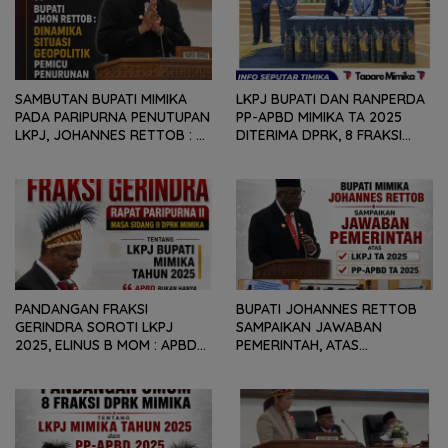
SAMBUTAN BUPATI MIMIKA
LKPJ BUPATI DAN RANPERDA
PADA PARIPURNA PENUTUPAN
PP-APBD MIMIKA TA 2025
LKPJ, JOHANNES RETTOB :
DITERIMA DPRK, 8 FRAKSI
DINAMIKA SITUASI
SAMPAIKAN SEJUMLAH
GEOPOLITIK GLOBAL PEMICU
REKOMENDASI DAN CATATAN
PENURUNAN FISKAL DAERAH
KEPADA PEMERINTAH DAERAH
PANDANGAN FRAKSI
BUPATI JOHANNES RETTOB
GERINDRA SOROTI LKPJ
SAMPAIKAN JAWABAN
2025, ELINUS B MOM : APBD
PEMERINTAH, ATAS
BUKAN HANYA SOAL ANGKA
PANDANGAN UMUM FRAKSI
DAN LAPORAN KEUANGAN,
DPRK MIMIKA TERHADAP LKPJ
TETAPI SEJAUH MANA
DAN RANPERDA PP- APBD
MAMPU MENJAWAB
TAHUN ANGGARAN 2025
KEBUTUHAN MASYARAKAT