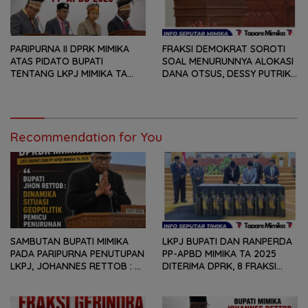
PARIPURNA II DPRK MIMIKA
FRAKSI DEMOKRAT SOROTI
ATAS PIDATO BUPATI
SOAL MENURUNNYA ALOKASI
TENTANG LKPJ MIMIKA TA
DANA OTSUS, DESSY PUTRIKA
2025, 8 FRAKSI DPRK MIMIKA
: PADAHAL OTSUS
SOROTI BERMACAM HAL
MERUPAKAN INSTRUMEN
UTAMA PEMBIAYAAN AFIRMASI
BAGI OAP
Recommendation for You
SAMBUTAN BUPATI MIMIKA
LKPJ BUPATI DAN RANPERDA
PADA PARIPURNA PENUTUPAN
PP-APBD MIMIKA TA 2025
LKPJ, JOHANNES RETTOB :
DITERIMA DPRK, 8 FRAKSI
DINAMIKA SITUASI
SAMPAIKAN SEJUMLAH
GEOPOLITIK GLOBAL PEMICU
REKOMENDASI DAN CATATAN
PENURUNAN FISKAL DAERAH
KEPADA PEMERINTAH DAERAH