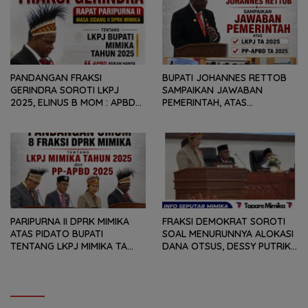
PANDANGAN FRAKSI
BUPATI JOHANNES RETTOB
GERINDRA SOROTI LKPJ
SAMPAIKAN JAWABAN
2025, ELINUS B MOM : APBD
PEMERINTAH, ATAS
BUKAN HANYA SOAL ANGKA
PANDANGAN UMUM FRAKSI
DAN LAPORAN KEUANGAN,
DPRK MIMIKA TERHADAP LKPJ
TETAPI SEJAUH MANA
DAN RANPERDA PP- APBD
MAMPU MENJAWAB
TAHUN ANGGARAN 2025
KEBUTUHAN MASYARAKAT
PARIPURNA II DPRK MIMIKA
FRAKSI DEMOKRAT SOROTI
ATAS PIDATO BUPATI
SOAL MENURUNNYA ALOKASI
TENTANG LKPJ MIMIKA TA
DANA OTSUS, DESSY PUTRIKA
2025, 8 FRAKSI DPRK MIMIKA
: PADAHAL OTSUS
SOROTI BERMACAM HAL
MERUPAKAN INSTRUMEN
UTAMA PEMBIAYAAN AFIRMASI
BAGI OAP