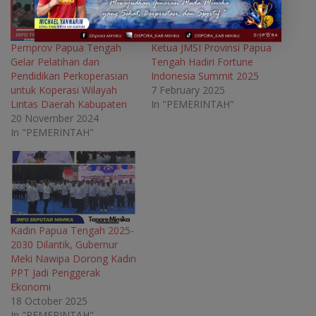
e
n
e
e
n
s
n
n
s
i
s
s
i
n
i
i
n
n
n
n
Pemprov Papua Tengah
Ketua JMSI Provinsi Papua
n
e
n
n
Gelar Pelatihan dan
Tengah Hadiri Fortune
e
w
e
e
w
w
w
w
Pendidikan Perkoperasian
Indonesia Summit 2025
w
i
w
w
untuk Koperasi Wilayah
7 February 2025
i
n
i
i
n
d
n
n
Lintas Daerah Kabupaten
In "PEMERINTAH"
d
o
d
d
o
w
o
o
20 November 2024
w
)
w
w
In "PEMERINTAH"
)
)
)
Kadin Papua Tengah 2025-
2030 Dilantik, Gubernur
Meki Nawipa Dorong Kadin
PPT Jadi Penggerak
Ekonomi
18 October 2025
In "PEMERINTAH"