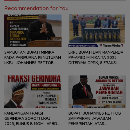
BAGI OAP
Recommendation for You
SAMBUTAN BUPATI MIMIKA
LKPJ BUPATI DAN RANPERDA
PADA PARIPURNA PENUTUPAN
PP-APBD MIMIKA TA 2025
LKPJ, JOHANNES RETTOB :
DITERIMA DPRK, 8 FRAKSI
DINAMIKA SITUASI
SAMPAIKAN SEJUMLAH
GEOPOLITIK GLOBAL PEMICU
REKOMENDASI DAN CATATAN
PENURUNAN FISKAL DAERAH
KEPADA PEMERINTAH DAERAH
PANDANGAN FRAKSI
BUPATI JOHANNES RETTOB
GERINDRA SOROTI LKPJ
SAMPAIKAN JAWABAN
2025, ELINUS B MOM : APBD
PEMERINTAH, ATAS
BUKAN HANYA SOAL ANGKA
PANDANGAN UMUM FRAKSI