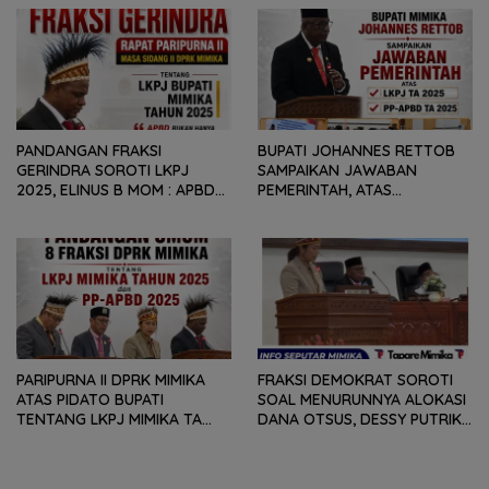
GEOPOLITIK GLOBAL PEMICU
REKOMENDASI DAN CATATAN
PENURUNAN FISKAL DAERAH
KEPADA PEMERINTAH DAERAH
PANDANGAN FRAKSI
BUPATI JOHANNES RETTOB
GERINDRA SOROTI LKPJ
SAMPAIKAN JAWABAN
2025, ELINUS B MOM : APBD
PEMERINTAH, ATAS
BUKAN HANYA SOAL ANGKA
PANDANGAN UMUM FRAKSI
DAN LAPORAN KEUANGAN,
DPRK MIMIKA TERHADAP LKPJ
TETAPI SEJAUH MANA
DAN RANPERDA PP- APBD
MAMPU MENJAWAB
TAHUN ANGGARAN 2025
KEBUTUHAN MASYARAKAT
PARIPURNA II DPRK MIMIKA
FRAKSI DEMOKRAT SOROTI
ATAS PIDATO BUPATI
SOAL MENURUNNYA ALOKASI
TENTANG LKPJ MIMIKA TA
DANA OTSUS, DESSY PUTRIKA
2025, 8 FRAKSI DPRK MIMIKA
: PADAHAL OTSUS
SOROTI BERMACAM HAL
MERUPAKAN INSTRUMEN
UTAMA PEMBIAYAAN AFIRMASI