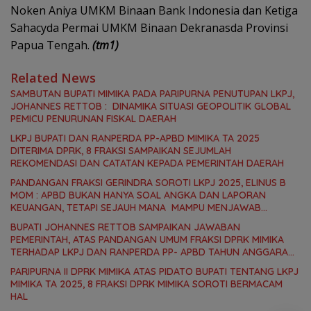
Noken Aniya UMKM Binaan Bank Indonesia dan Ketiga
Sahacyda Permai UMKM Binaan Dekranasda Provinsi
Papua Tengah.
(tm1)
Related News
SAMBUTAN BUPATI MIMIKA PADA PARIPURNA PENUTUPAN LKPJ,
JOHANNES RETTOB : DINAMIKA SITUASI GEOPOLITIK GLOBAL
PEMICU PENURUNAN FISKAL DAERAH
LKPJ BUPATI DAN RANPERDA PP-APBD MIMIKA TA 2025
DITERIMA DPRK, 8 FRAKSI SAMPAIKAN SEJUMLAH
REKOMENDASI DAN CATATAN KEPADA PEMERINTAH DAERAH
PANDANGAN FRAKSI GERINDRA SOROTI LKPJ 2025, ELINUS B
MOM : APBD BUKAN HANYA SOAL ANGKA DAN LAPORAN
KEUANGAN, TETAPI SEJAUH MANA MAMPU MENJAWAB
KEBUTUHAN MASYARAKAT
BUPATI JOHANNES RETTOB SAMPAIKAN JAWABAN
PEMERINTAH, ATAS PANDANGAN UMUM FRAKSI DPRK MIMIKA
TERHADAP LKPJ DAN RANPERDA PP- APBD TAHUN ANGGARAN
2025
PARIPURNA II DPRK MIMIKA ATAS PIDATO BUPATI TENTANG LKPJ
MIMIKA TA 2025, 8 FRAKSI DPRK MIMIKA SOROTI BERMACAM
HAL