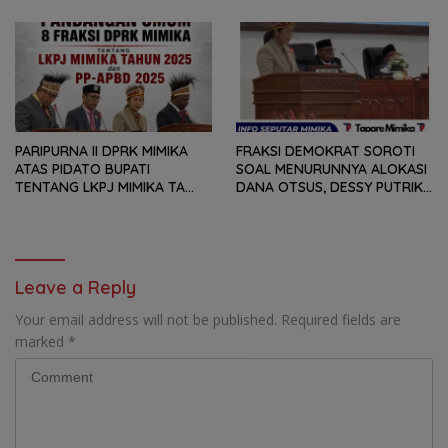
DAN LAPORAN KEUANGAN,
DPRK MIMIKA TERHADAP LKPJ
TETAPI SEJAUH MANA
DAN RANPERDA PP- APBD
MAMPU MENJAWAB
TAHUN ANGGARAN 2025
KEBUTUHAN MASYARAKAT
PARIPURNA II DPRK MIMIKA
FRAKSI DEMOKRAT SOROTI
ATAS PIDATO BUPATI
SOAL MENURUNNYA ALOKASI
TENTANG LKPJ MIMIKA TA
DANA OTSUS, DESSY PUTRIKA
2025, 8 FRAKSI DPRK MIMIKA
: PADAHAL OTSUS
SOROTI BERMACAM HAL
MERUPAKAN INSTRUMEN
UTAMA PEMBIAYAAN AFIRMASI
BAGI OAP
Leave a Reply
Your email address will not be published.
Required fields are
marked
*