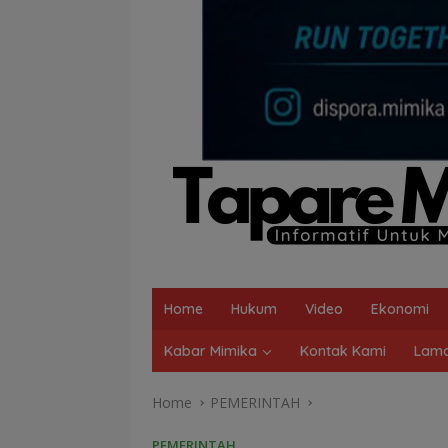
Home
Hukum
Video
Ekonomi
Kabar Mimika
Kontak Kami
Lama
Home
PEMERINTAH
PEMERINTAH