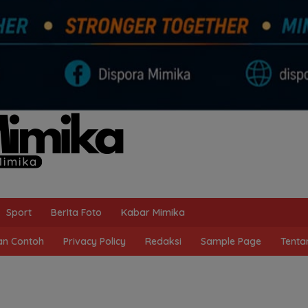
Sport
BerIta Foto
Kabar Mimika
n Contoh
Privacy Policy
Redaksi
Sample Page
Tenta