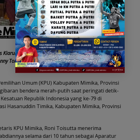
 Kiaruma Ladoangin, Komisioner KPU Divisi Logistik
nny Toisutta dan para staff KPU Mimika/Foto : humas
Pemilihan Umum (KPU) Kabupaten Mimika, Provinsi
baran bendera merah-putih saat peringati detik-
Kesatuan Republik Indonesia yang ke-79 di
gasi Hasanuddin Timika, Kabupaten Mimika, Provinsi
etaris KPU Mimika, Roni Toisutta menerima
bdiannya selama dari 10 tahun sebagai Aparatur