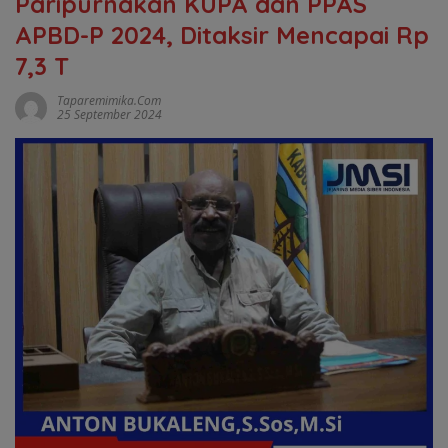
Paripurnakan KUPA dan PPAS
APBD-P 2024, Ditaksir Mencapai Rp
7,3 T
Taparemimika.com
25 September 2024