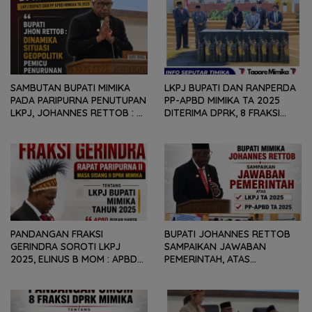
SAMBUTAN BUPATI MIMIKA
LKPJ BUPATI DAN RANPERDA
PADA PARIPURNA PENUTUPAN
PP-APBD MIMIKA TA 2025
LKPJ, JOHANNES RETTOB :
DITERIMA DPRK, 8 FRAKSI
DINAMIKA SITUASI
SAMPAIKAN SEJUMLAH
GEOPOLITIK GLOBAL PEMICU
REKOMENDASI DAN CATATAN
PENURUNAN FISKAL DAERAH
KEPADA PEMERINTAH DAERAH
PANDANGAN FRAKSI
BUPATI JOHANNES RETTOB
GERINDRA SOROTI LKPJ
SAMPAIKAN JAWABAN
2025, ELINUS B MOM : APBD
PEMERINTAH, ATAS
BUKAN HANYA SOAL ANGKA
PANDANGAN UMUM FRAKSI
DAN LAPORAN KEUANGAN,
DPRK MIMIKA TERHADAP LKPJ
TETAPI SEJAUH MANA
DAN RANPERDA PP- APBD
MAMPU MENJAWAB
TAHUN ANGGARAN 2025