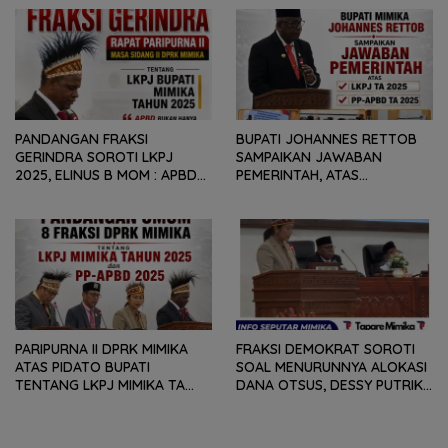
GEOPOLITIK GLOBAL PEMICU
REKOMENDASI DAN CATATAN
PENURUNAN FISKAL DAERAH
KEPADA PEMERINTAH DAERAH
PANDANGAN FRAKSI
BUPATI JOHANNES RETTOB
GERINDRA SOROTI LKPJ
SAMPAIKAN JAWABAN
2025, ELINUS B MOM : APBD
PEMERINTAH, ATAS
BUKAN HANYA SOAL ANGKA
PANDANGAN UMUM FRAKSI
DAN LAPORAN KEUANGAN,
DPRK MIMIKA TERHADAP LKPJ
TETAPI SEJAUH MANA
DAN RANPERDA PP- APBD
MAMPU MENJAWAB
TAHUN ANGGARAN 2025
KEBUTUHAN MASYARAKAT
PARIPURNA II DPRK MIMIKA
FRAKSI DEMOKRAT SOROTI
ATAS PIDATO BUPATI
SOAL MENURUNNYA ALOKASI
TENTANG LKPJ MIMIKA TA
DANA OTSUS, DESSY PUTRIKA
2025, 8 FRAKSI DPRK MIMIKA
: PADAHAL OTSUS
SOROTI BERMACAM HAL
MERUPAKAN INSTRUMEN
UTAMA PEMBIAYAAN AFIRMASI