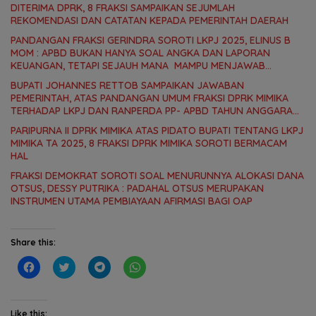
DITERIMA DPRK, 8 FRAKSI SAMPAIKAN SEJUMLAH
REKOMENDASI DAN CATATAN KEPADA PEMERINTAH DAERAH
PANDANGAN FRAKSI GERINDRA SOROTI LKPJ 2025, ELINUS B
MOM : APBD BUKAN HANYA SOAL ANGKA DAN LAPORAN
KEUANGAN, TETAPI SEJAUH MANA MAMPU MENJAWAB
KEBUTUHAN MASYARAKAT
BUPATI JOHANNES RETTOB SAMPAIKAN JAWABAN
PEMERINTAH, ATAS PANDANGAN UMUM FRAKSI DPRK MIMIKA
TERHADAP LKPJ DAN RANPERDA PP- APBD TAHUN ANGGARAN
2025
PARIPURNA II DPRK MIMIKA ATAS PIDATO BUPATI TENTANG LKPJ
MIMIKA TA 2025, 8 FRAKSI DPRK MIMIKA SOROTI BERMACAM
HAL
FRAKSI DEMOKRAT SOROTI SOAL MENURUNNYA ALOKASI DANA
OTSUS, DESSY PUTRIKA : PADAHAL OTSUS MERUPAKAN
INSTRUMEN UTAMA PEMBIAYAAN AFIRMASI BAGI OAP
Share this:
C
C
C
C
l
l
l
l
i
i
i
i
c
c
c
c
k
k
k
k
t
t
t
t
Like this: