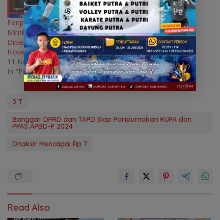
Paripurna APBD Induk
Mimika Tahun 2025
Dipastikan Digelar Rabu 13
November 2024
11 November 2024
In "PEMERINTAH"
3 T
Banggar DPRD dan TAPD Siap Paripurnakan KUPA dan
PPAS APBD-P 2024
Ditaksir Mencapai Rp 7
Read Also