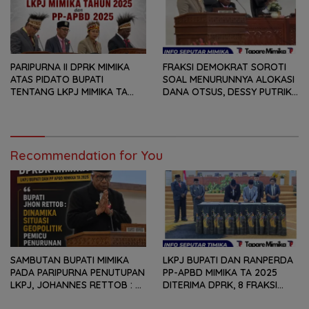
KEBUTUHAN MASYARAKAT
PARIPURNA II DPRK MIMIKA
FRAKSI DEMOKRAT SOROTI
ATAS PIDATO BUPATI
SOAL MENURUNNYA ALOKASI
TENTANG LKPJ MIMIKA TA
DANA OTSUS, DESSY PUTRIKA
2025, 8 FRAKSI DPRK MIMIKA
: PADAHAL OTSUS
SOROTI BERMACAM HAL
MERUPAKAN INSTRUMEN
UTAMA PEMBIAYAAN AFIRMASI
BAGI OAP
Recommendation for You
SAMBUTAN BUPATI MIMIKA
LKPJ BUPATI DAN RANPERDA
PADA PARIPURNA PENUTUPAN
PP-APBD MIMIKA TA 2025
LKPJ, JOHANNES RETTOB :
DITERIMA DPRK, 8 FRAKSI
DINAMIKA SITUASI
SAMPAIKAN SEJUMLAH