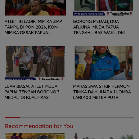
ATLET BELADIRI MIMIKA SIAP
BORONG MEDALI, DUA
TAMPIL DI PON 2026, KONI
ARJUNA MUDA PAPUA
MIMIKA DESAK PAPUA
TENGAH LIBAS WAKIL DKI
TENGAH PERCEPAT
JAKARTA, BAWA PULANG
PERSIAPAN
PERUNGGU NASIONAL
LUAR BIASA!, ATLET MUDA
MAHASISWA STKIP HERMON
PAPUA TENGAH BORONG 3
TIMIKA RAIH JUARA 1 LOMBA
MEDALI DI KUALIFIKASI
LARI 400 METER PUTRI
KEJURNAS PANAHAN JUNIOR
SENIOR PADA ‘KEJUARAAN
2026
JATENG OPEN 2026’
Recommendation for You