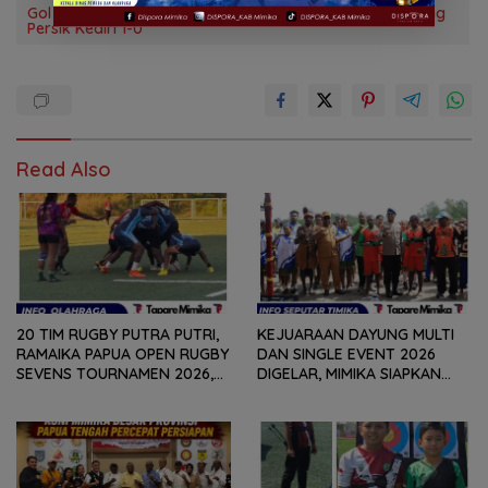
Gol Alexsandro Hantarkan PSBS Biak Menang di Kandang
Persik Kediri 1-0
Read Also
20 TIM RUGBY PUTRA PUTRI,
KEJUARAAN DAYUNG MULTI
RAMAIKA PAPUA OPEN RUGBY
DAN SINGLE EVENT 2026
SEVENS TOURNAMEN 2026,
DIGELAR, MIMIKA SIAPKAN
HARI PERTAMA SELESAIKAN
BIBIT ATLET BERPRESTASI
29 PERTANDINGAN
SEJAK DINI