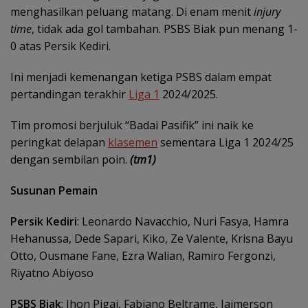
menghasilkan peluang matang. Di enam menit
injury
time
, tidak ada gol tambahan. PSBS Biak pun menang 1-
0 atas Persik Kediri.
Ini menjadi kemenangan ketiga PSBS dalam empat
pertandingan terakhir
Liga 1
2024/2025.
Tim promosi berjuluk “Badai Pasifik” ini naik ke
peringkat delapan
klasemen
sementara Liga 1 2024/25
dengan sembilan poin.
(tm1)
Susunan Pemain
Persik Kediri
: Leonardo Navacchio, Nuri Fasya, Hamra
Hehanussa, Dede Sapari, Kiko, Ze Valente, Krisna Bayu
Otto, Ousmane Fane, Ezra Walian, Ramiro Fergonzi,
Riyatno Abiyoso
PSBS Biak
: Jhon Pigai, Fabiano Beltrame, Jaimerson