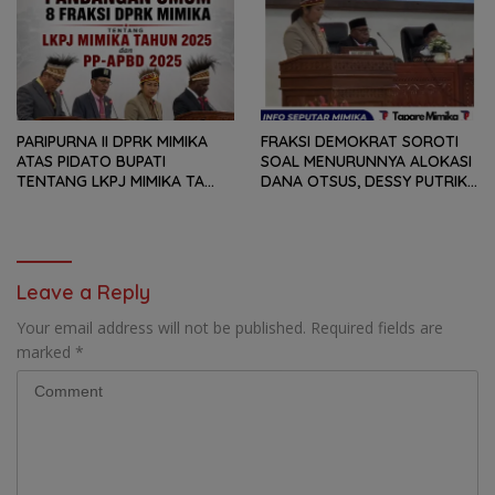
TETAPI SEJAUH MANA
DAN RANPERDA PP- APBD
MAMPU MENJAWAB
TAHUN ANGGARAN 2025
KEBUTUHAN MASYARAKAT
PARIPURNA II DPRK MIMIKA
FRAKSI DEMOKRAT SOROTI
ATAS PIDATO BUPATI
SOAL MENURUNNYA ALOKASI
TENTANG LKPJ MIMIKA TA
DANA OTSUS, DESSY PUTRIKA
2025, 8 FRAKSI DPRK MIMIKA
: PADAHAL OTSUS
SOROTI BERMACAM HAL
MERUPAKAN INSTRUMEN
UTAMA PEMBIAYAAN AFIRMASI
BAGI OAP
Leave a Reply
Your email address will not be published.
Required fields are
marked
*