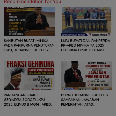
Recommendation for You
SAMBUTAN BUPATI MIMIKA
LKPJ BUPATI DAN RANPERDA
PADA PARIPURNA PENUTUPAN
PP-APBD MIMIKA TA 2025
LKPJ, JOHANNES RETTOB :
DITERIMA DPRK, 8 FRAKSI
DINAMIKA SITUASI
SAMPAIKAN SEJUMLAH
GEOPOLITIK GLOBAL PEMICU
REKOMENDASI DAN CATATAN
PENURUNAN FISKAL DAERAH
KEPADA PEMERINTAH DAERAH
PANDANGAN FRAKSI
BUPATI JOHANNES RETTOB
GERINDRA SOROTI LKPJ
SAMPAIKAN JAWABAN
2025, ELINUS B MOM : APBD
PEMERINTAH, ATAS
BUKAN HANYA SOAL ANGKA
PANDANGAN UMUM FRAKSI
DAN LAPORAN KEUANGAN,
DPRK MIMIKA TERHADAP LKPJ