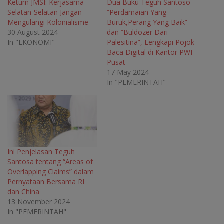
Ketum JMSI: Kerjasama
Dua Buku Teguh Santoso
n
e
n
n
Selatan-Selatan Jangan
“Perdamaian Yang
e
w
e
e
w
w
w
w
Mengulangi Kolonialisme
Buruk,Perang Yang Baik”
w
i
w
w
30 August 2024
dan “Buldozer Dari
i
n
i
i
n
d
n
n
In "EKONOMI"
Palesitina”, Lengkapi Pojok
d
o
d
d
o
w
o
o
Baca Digital di Kantor PWI
w
)
w
w
Pusat
)
)
)
17 May 2024
In "PEMERINTAH"
Ini Penjelasan Teguh
Santosa tentang “Areas of
Overlapping Claims” dalam
Pernyataan Bersama RI
dan China
13 November 2024
In "PEMERINTAH"