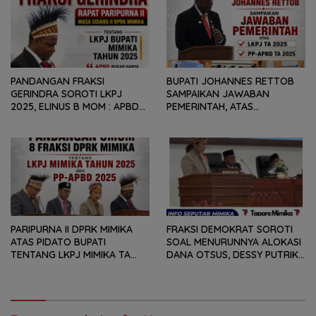
PANDANGAN FRAKSI
BUPATI JOHANNES RETTOB
GERINDRA SOROTI LKPJ
SAMPAIKAN JAWABAN
2025, ELINUS B MOM : APBD
PEMERINTAH, ATAS
BUKAN HANYA SOAL ANGKA
PANDANGAN UMUM FRAKSI
DAN LAPORAN KEUANGAN,
DPRK MIMIKA TERHADAP LKPJ
TETAPI SEJAUH MANA
DAN RANPERDA PP- APBD
MAMPU MENJAWAB
TAHUN ANGGARAN 2025
KEBUTUHAN MASYARAKAT
PARIPURNA II DPRK MIMIKA
FRAKSI DEMOKRAT SOROTI
ATAS PIDATO BUPATI
SOAL MENURUNNYA ALOKASI
TENTANG LKPJ MIMIKA TA
DANA OTSUS, DESSY PUTRIKA
2025, 8 FRAKSI DPRK MIMIKA
: PADAHAL OTSUS
SOROTI BERMACAM HAL
MERUPAKAN INSTRUMEN
UTAMA PEMBIAYAAN AFIRMASI
BAGI OAP