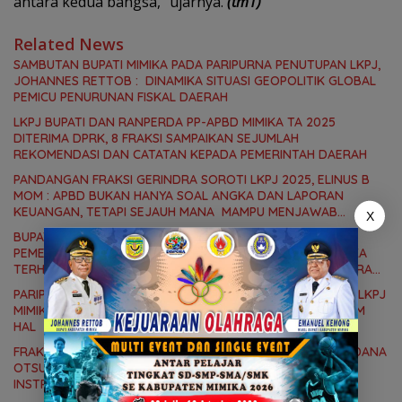
antara kedua bangsa,” ujarnya.
(tm1)
Related News
SAMBUTAN BUPATI MIMIKA PADA PARIPURNA PENUTUPAN LKPJ,
JOHANNES RETTOB : DINAMIKA SITUASI GEOPOLITIK GLOBAL
PEMICU PENURUNAN FISKAL DAERAH
LKPJ BUPATI DAN RANPERDA PP-APBD MIMIKA TA 2025
DITERIMA DPRK, 8 FRAKSI SAMPAIKAN SEJUMLAH
REKOMENDASI DAN CATATAN KEPADA PEMERINTAH DAERAH
PANDANGAN FRAKSI GERINDRA SOROTI LKPJ 2025, ELINUS B
MOM : APBD BUKAN HANYA SOAL ANGKA DAN LAPORAN
KEUANGAN, TETAPI SEJAUH MANA MAMPU MENJAWAB
X
KEBUTUHAN MASYARAKAT
BUPATI JOHANNES RETTOB SAMPAIKAN JAWABAN
PEMERINTAH, ATAS PANDANGAN UMUM FRAKSI DPRK MIMIKA
TERHADAP LKPJ DAN RANPERDA PP- APBD TAHUN ANGGARAN
2025
PARIPURNA II DPRK MIMIKA ATAS PIDATO BUPATI TENTANG LKPJ
MIMIKA TA 2025, 8 FRAKSI DPRK MIMIKA SOROTI BERMACAM
HAL
FRAKSI DEMOKRAT SOROTI SOAL MENURUNNYA ALOKASI DANA
OTSUS, DESSY PUTRIKA : PADAHAL OTSUS MERUPAKAN
INSTRUMEN UTAMA PEMBIAYAAN AFIRMASI BAGI OAP