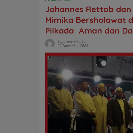
Johannes Rettob dan
Mimika Bersholawat 
Pilkada Aman dan D
Taparemimika.com
21 November 2024