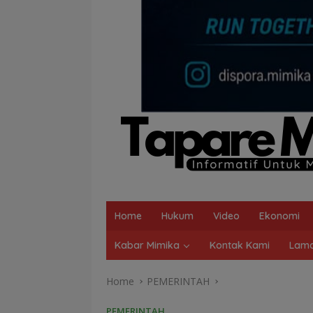
Home
Hukum
Video
Ekonomi
Kabar Mimika
Kontak Kami
Lama
Home
PEMERINTAH
PEMERINTAH