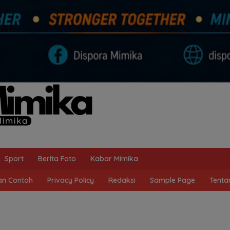
Sport
BerIta Foto
Kabar Mimika
n Contoh
Privacy Policy
Redaksi
Sample Page
Tenta