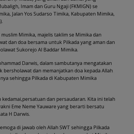
ubaligh, Imam dan Guru Ngaji (FKMIGN) se
mika, Jalan Yos Sudarso Timika, Kabupaten Mimika,
).
h muslim Mimika, majelis taklim se Mimika dan
wat dan doa bersama untuk Pilkada yang aman dan
holawat Sukorejo Al Baddar Mimika.
 Mohammad Darwis, dalam sambutanya mengatakan
tuk bersholawat dan memanjatkan doa kepada Allah
onya sehingga Pilkada di Kabupaten Mimika
n kedamai,persatuan dan persaudaran. Kita ini telah
 yakni Eme Neme Yauware yang berarti bersatu
ata H Darwis.
i semoga di jawab oleh Allah SWT sehingga Pilkada