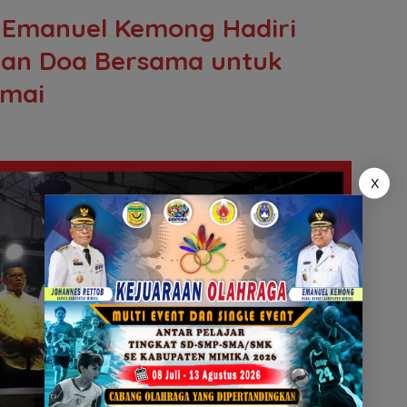
 Emanuel Kemong Hadiri
dan Doa Bersama untuk
amai
X