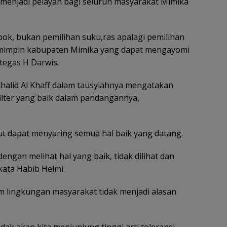
menjadi pelayan bagi seluruh masyarakat Mimika
pok, bukan pemilihan suku,ras apalagi pemilihan
pemimpin kabupaten Mimika yang dapat mengayomi
tegas H Darwis.
Khalid Al Khaff dalam tausyiahnya mengatakan
ilter yang baik dalam pandangannya,
but dapat menyaring semua hal baik yang datang.
engan melihat hal yang baik, tidak dilihat dan
ata Habib Helmi.
 lingkungan masyarakat tidak menjadi alasan
dak akan kita menjunjung tinggi arti toleransi