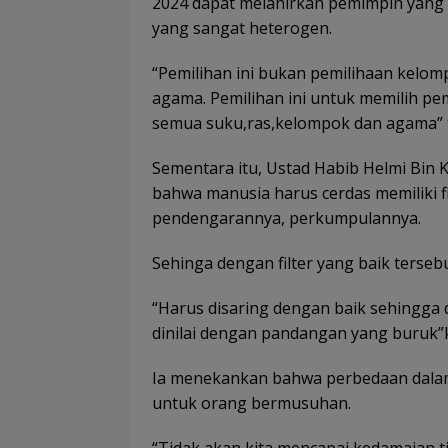
2024 dapat melahirkan pemimpin yang 
yang sangat heterogen.
“Pemilihan ini bukan pemilihaan kelom
agama. Pemilihan ini untuk memilih 
semua suku,ras,kelompok dan agama” 
Sementara itu, Ustad Habib Helmi Bin 
bahwa manusia harus cerdas memiliki f
pendengarannya, perkumpulannya.
Sehinga dengan filter yang baik terse
“Harus disaring dengan baik sehingga d
dinilai dengan pandangan yang buruk”k
Ia menekankan bahwa perbedaan dalam
untuk orang bermusuhan.
“Tidak akan kita mencapai kedamaian,ti