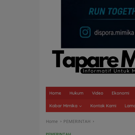
Home
Hukum
Video
Ekonomi
Kabar Mimika
Kontak Kami
Lama
Home
PEMERINTAH
PEMERINTAH