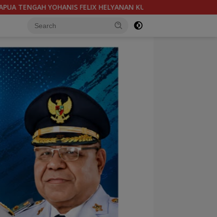
N KUNKER KE PPI POUMAKO TIMIKA, KALABU : BERJANJI UNTUK 