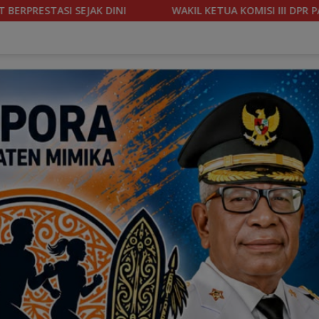
L KETUA KOMISI III DPR PAPUA TENGAH YOHANIS FELIX HELYANA