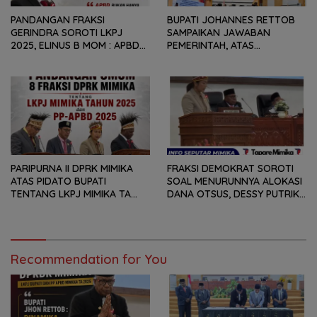
PANDANGAN FRAKSI
BUPATI JOHANNES RETTOB
GERINDRA SOROTI LKPJ
SAMPAIKAN JAWABAN
2025, ELINUS B MOM : APBD
PEMERINTAH, ATAS
BUKAN HANYA SOAL ANGKA
PANDANGAN UMUM FRAKSI
DAN LAPORAN KEUANGAN,
DPRK MIMIKA TERHADAP LKPJ
TETAPI SEJAUH MANA
DAN RANPERDA PP- APBD
MAMPU MENJAWAB
TAHUN ANGGARAN 2025
KEBUTUHAN MASYARAKAT
PARIPURNA II DPRK MIMIKA
FRAKSI DEMOKRAT SOROTI
ATAS PIDATO BUPATI
SOAL MENURUNNYA ALOKASI
TENTANG LKPJ MIMIKA TA
DANA OTSUS, DESSY PUTRIKA
2025, 8 FRAKSI DPRK MIMIKA
: PADAHAL OTSUS
SOROTI BERMACAM HAL
MERUPAKAN INSTRUMEN
UTAMA PEMBIAYAAN AFIRMASI
BAGI OAP
Recommendation for You