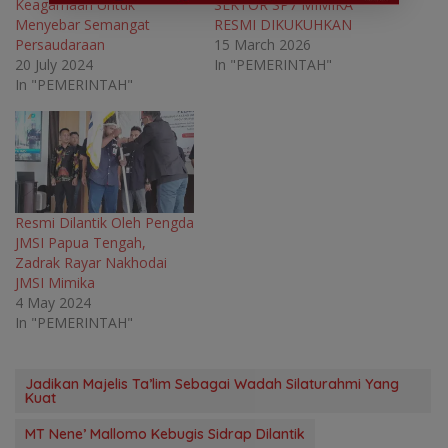
Keagamaan Untuk
SEKTOR SP7 MIMIKA
i
n
i
i
n
d
n
n
Menyebar Semangat
RESMI DIKUKUHKAN
d
o
d
d
o
w
o
o
Persaudaraan
15 March 2026
w
)
w
w
20 July 2024
In "PEMERINTAH"
)
)
)
In "PEMERINTAH"
Resmi Dilantik Oleh Pengda
JMSI Papua Tengah,
Zadrak Rayar Nakhodai
JMSI Mimika
4 May 2024
In "PEMERINTAH"
Jadikan Majelis Ta’lim Sebagai Wadah Silaturahmi Yang
Kuat
MT Nene’ Mallomo Kebugis Sidrap Dilantik