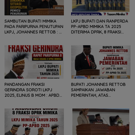
SAMBUTAN BUPATI MIMIKA
LKPJ BUPATI DAN RANPERDA
PADA PARIPURNA PENUTUPAN
PP-APBD MIMIKA TA 2025
LKPJ, JOHANNES RETTOB :
DITERIMA DPRK, 8 FRAKSI
DINAMIKA SITUASI
SAMPAIKAN SEJUMLAH
GEOPOLITIK GLOBAL PEMICU
REKOMENDASI DAN CATATAN
PENURUNAN FISKAL DAERAH
KEPADA PEMERINTAH DAERAH
PANDANGAN FRAKSI
BUPATI JOHANNES RETTOB
GERINDRA SOROTI LKPJ
SAMPAIKAN JAWABAN
2025, ELINUS B MOM : APBD
PEMERINTAH, ATAS
BUKAN HANYA SOAL ANGKA
PANDANGAN UMUM FRAKSI
DAN LAPORAN KEUANGAN,
DPRK MIMIKA TERHADAP LKPJ
TETAPI SEJAUH MANA
DAN RANPERDA PP- APBD
MAMPU MENJAWAB
TAHUN ANGGARAN 2025
KEBUTUHAN MASYARAKAT