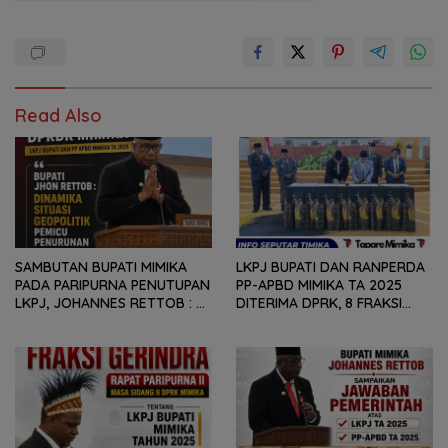
Read Also
SAMBUTAN BUPATI MIMIKA
LKPJ BUPATI DAN RANPERDA
PADA PARIPURNA PENUTUPAN
PP-APBD MIMIKA TA 2025
LKPJ, JOHANNES RETTOB :
DITERIMA DPRK, 8 FRAKSI
DINAMIKA SITUASI
SAMPAIKAN SEJUMLAH
GEOPOLITIK GLOBAL PEMICU
REKOMENDASI DAN CATATAN
PENURUNAN FISKAL DAERAH
KEPADA PEMERINTAH DAERAH