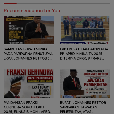
UTAMA PEMBIAYAAN AFIRMASI
BAGI OAP
Recommendation for You
SAMBUTAN BUPATI MIMIKA
LKPJ BUPATI DAN RANPERDA
PADA PARIPURNA PENUTUPAN
PP-APBD MIMIKA TA 2025
LKPJ, JOHANNES RETTOB :
DITERIMA DPRK, 8 FRAKSI
DINAMIKA SITUASI
SAMPAIKAN SEJUMLAH
GEOPOLITIK GLOBAL PEMICU
REKOMENDASI DAN CATATAN
PENURUNAN FISKAL DAERAH
KEPADA PEMERINTAH DAERAH
PANDANGAN FRAKSI
BUPATI JOHANNES RETTOB
GERINDRA SOROTI LKPJ
SAMPAIKAN JAWABAN
2025, ELINUS B MOM : APBD
PEMERINTAH, ATAS