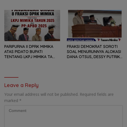
BUKAN HANYA SOAL ANGKA
PANDANGAN UMUM FRAKSI
DAN LAPORAN KEUANGAN,
DPRK MIMIKA TERHADAP LKPJ
TETAPI SEJAUH MANA
DAN RANPERDA PP- APBD
MAMPU MENJAWAB
TAHUN ANGGARAN 2025
KEBUTUHAN MASYARAKAT
PARIPURNA II DPRK MIMIKA
FRAKSI DEMOKRAT SOROTI
ATAS PIDATO BUPATI
SOAL MENURUNNYA ALOKASI
TENTANG LKPJ MIMIKA TA
DANA OTSUS, DESSY PUTRIKA
2025, 8 FRAKSI DPRK MIMIKA
: PADAHAL OTSUS
SOROTI BERMACAM HAL
MERUPAKAN INSTRUMEN
UTAMA PEMBIAYAAN AFIRMASI
BAGI OAP
Leave a Reply
Your email address will not be published.
Required fields are
marked
*