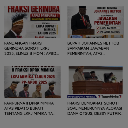
GEOPOLITIK GLOBAL PEMICU
REKOMENDASI DAN CATATAN
PENURUNAN FISKAL DAERAH
KEPADA PEMERINTAH DAERAH
PANDANGAN FRAKSI
BUPATI JOHANNES RETTOB
GERINDRA SOROTI LKPJ
SAMPAIKAN JAWABAN
2025, ELINUS B MOM : APBD
PEMERINTAH, ATAS
BUKAN HANYA SOAL ANGKA
PANDANGAN UMUM FRAKSI
DAN LAPORAN KEUANGAN,
DPRK MIMIKA TERHADAP LKPJ
TETAPI SEJAUH MANA
DAN RANPERDA PP- APBD
MAMPU MENJAWAB
TAHUN ANGGARAN 2025
KEBUTUHAN MASYARAKAT
PARIPURNA II DPRK MIMIKA
FRAKSI DEMOKRAT SOROTI
ATAS PIDATO BUPATI
SOAL MENURUNNYA ALOKASI
TENTANG LKPJ MIMIKA TA
DANA OTSUS, DESSY PUTRIKA
2025, 8 FRAKSI DPRK MIMIKA
: PADAHAL OTSUS
SOROTI BERMACAM HAL
MERUPAKAN INSTRUMEN