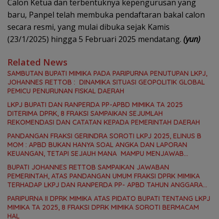
Calon Ketua dan terbentuknya kepengurusan yang
baru, Panpel telah membuka pendaftaran bakal calon
secara resmi, yang mulai dibuka sejak Kamis
(23/1/2025) hingga 5 Februari 2025 mendatang.
(yun)
Related News
SAMBUTAN BUPATI MIMIKA PADA PARIPURNA PENUTUPAN LKPJ,
JOHANNES RETTOB : DINAMIKA SITUASI GEOPOLITIK GLOBAL
PEMICU PENURUNAN FISKAL DAERAH
LKPJ BUPATI DAN RANPERDA PP-APBD MIMIKA TA 2025
DITERIMA DPRK, 8 FRAKSI SAMPAIKAN SEJUMLAH
REKOMENDASI DAN CATATAN KEPADA PEMERINTAH DAERAH
PANDANGAN FRAKSI GERINDRA SOROTI LKPJ 2025, ELINUS B
MOM : APBD BUKAN HANYA SOAL ANGKA DAN LAPORAN
KEUANGAN, TETAPI SEJAUH MANA MAMPU MENJAWAB
KEBUTUHAN MASYARAKAT
BUPATI JOHANNES RETTOB SAMPAIKAN JAWABAN
PEMERINTAH, ATAS PANDANGAN UMUM FRAKSI DPRK MIMIKA
TERHADAP LKPJ DAN RANPERDA PP- APBD TAHUN ANGGARAN
2025
PARIPURNA II DPRK MIMIKA ATAS PIDATO BUPATI TENTANG LKPJ
MIMIKA TA 2025, 8 FRAKSI DPRK MIMIKA SOROTI BERMACAM
HAL