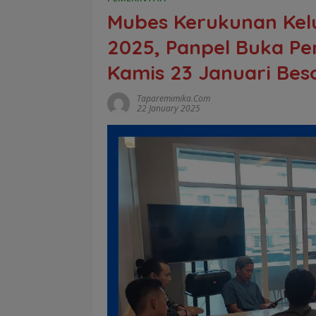
Mubes Kerukunan Kel
2025, Panpel Buka Pe
Kamis 23 Januari Bes
Taparemimika.com
22 January 2025