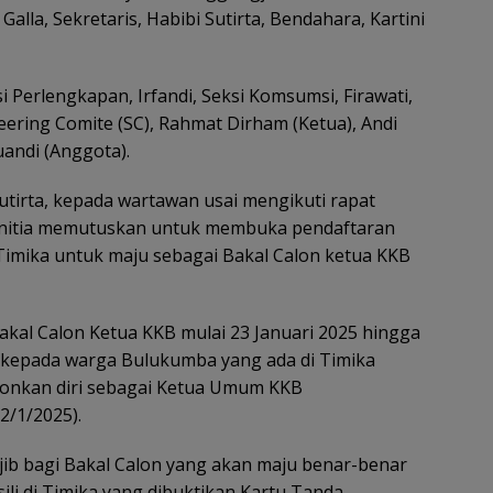
Galla, Sekretaris, Habibi Sutirta, Bendahara, Kartini
i Perlengkapan, Irfandi, Seksi Komsumsi, Firawati,
ering Comite (SC), Rahmat Dirham (Ketua), Andi
uandi (Anggota).
utirta, kepada wartawan usai mengikuti rapat
panitia memutuskan untuk membuka pendaftaran
imika untuk maju sebagai Bakal Calon ketua KKB
kal Calon Ketua KKB mulai 23 Januari 2025 hingga
u kepada warga Bulukumba yang ada di Timika
lonkan diri sebagai Ketua Umum KKB
2/1/2025).
ib bagi Bakal Calon yang akan maju benar-benar
li di Timika yang dibuktikan Kartu Tanda