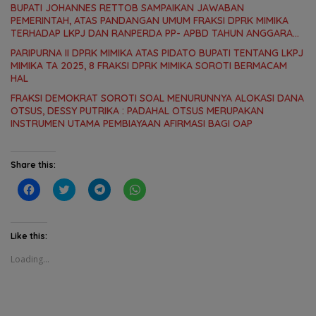
KEBUTUHAN MASYARAKAT
BUPATI JOHANNES RETTOB SAMPAIKAN JAWABAN
PEMERINTAH, ATAS PANDANGAN UMUM FRAKSI DPRK MIMIKA
TERHADAP LKPJ DAN RANPERDA PP- APBD TAHUN ANGGARAN
2025
PARIPURNA II DPRK MIMIKA ATAS PIDATO BUPATI TENTANG LKPJ
MIMIKA TA 2025, 8 FRAKSI DPRK MIMIKA SOROTI BERMACAM
HAL
FRAKSI DEMOKRAT SOROTI SOAL MENURUNNYA ALOKASI DANA
OTSUS, DESSY PUTRIKA : PADAHAL OTSUS MERUPAKAN
INSTRUMEN UTAMA PEMBIAYAAN AFIRMASI BAGI OAP
Share this:
C
C
C
C
l
l
l
l
i
i
i
i
c
c
c
c
k
k
k
k
t
t
t
t
Like this:
o
o
o
o
s
s
s
s
Loading...
h
h
h
h
a
a
a
a
r
r
r
r
e
e
e
e
o
o
o
o
n
n
n
n
F
T
T
W