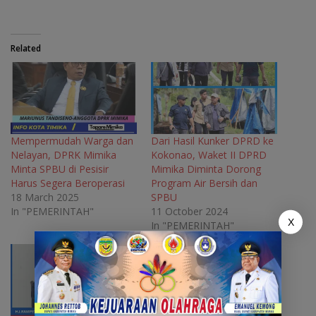
a
w
e
h
c
i
l
a
e
t
e
t
b
t
g
s
o
e
r
A
Related
o
r
a
p
k
(
m
p
(
O
(
(
O
p
O
O
p
e
p
p
e
n
e
e
n
s
n
n
s
i
s
s
i
n
i
i
n
n
n
n
Mempermudah Warga dan
Dari Hasil Kunker DPRD ke
n
e
n
n
Nelayan, DPRK Mimika
Kokonao, Waket II DPRD
e
w
e
e
w
w
w
w
Minta SPBU di Pesisir
Mimika Diminta Dorong
w
i
w
w
Harus Segera Beroperasi
Program Air Bersih dan
i
n
i
i
n
d
n
n
18 March 2025
SPBU
d
o
d
d
o
w
o
o
In "PEMERINTAH"
11 October 2024
w
)
w
w
X
In "PEMERINTAH"
)
)
)