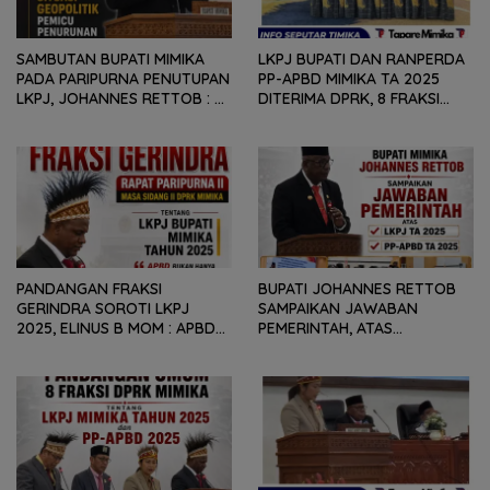
SAMBUTAN BUPATI MIMIKA
LKPJ BUPATI DAN RANPERDA
PADA PARIPURNA PENUTUPAN
PP-APBD MIMIKA TA 2025
LKPJ, JOHANNES RETTOB :
DITERIMA DPRK, 8 FRAKSI
DINAMIKA SITUASI
SAMPAIKAN SEJUMLAH
GEOPOLITIK GLOBAL PEMICU
REKOMENDASI DAN CATATAN
PENURUNAN FISKAL DAERAH
KEPADA PEMERINTAH DAERAH
PANDANGAN FRAKSI
BUPATI JOHANNES RETTOB
GERINDRA SOROTI LKPJ
SAMPAIKAN JAWABAN
2025, ELINUS B MOM : APBD
PEMERINTAH, ATAS
BUKAN HANYA SOAL ANGKA
PANDANGAN UMUM FRAKSI
DAN LAPORAN KEUANGAN,
DPRK MIMIKA TERHADAP LKPJ
TETAPI SEJAUH MANA
DAN RANPERDA PP- APBD
MAMPU MENJAWAB
TAHUN ANGGARAN 2025
KEBUTUHAN MASYARAKAT