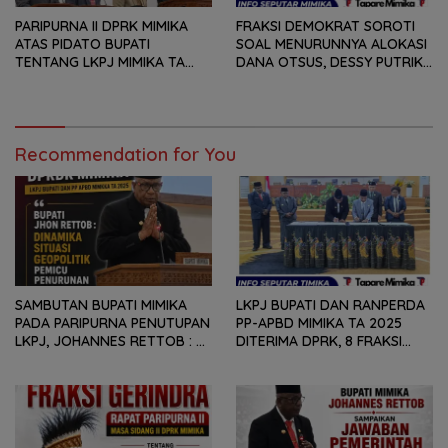
PARIPURNA II DPRK MIMIKA
FRAKSI DEMOKRAT SOROTI
ATAS PIDATO BUPATI
SOAL MENURUNNYA ALOKASI
TENTANG LKPJ MIMIKA TA
DANA OTSUS, DESSY PUTRIKA
2025, 8 FRAKSI DPRK MIMIKA
: PADAHAL OTSUS
SOROTI BERMACAM HAL
MERUPAKAN INSTRUMEN
UTAMA PEMBIAYAAN AFIRMASI
BAGI OAP
Recommendation for You
SAMBUTAN BUPATI MIMIKA
LKPJ BUPATI DAN RANPERDA
PADA PARIPURNA PENUTUPAN
PP-APBD MIMIKA TA 2025
LKPJ, JOHANNES RETTOB :
DITERIMA DPRK, 8 FRAKSI
DINAMIKA SITUASI
SAMPAIKAN SEJUMLAH
GEOPOLITIK GLOBAL PEMICU
REKOMENDASI DAN CATATAN
PENURUNAN FISKAL DAERAH
KEPADA PEMERINTAH DAERAH