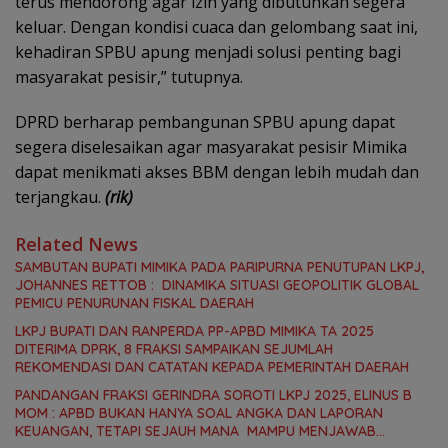
terus mendorong agar izin yang dibutuhkan segera
keluar. Dengan kondisi cuaca dan gelombang saat ini,
kehadiran SPBU apung menjadi solusi penting bagi
masyarakat pesisir,” tutupnya.
DPRD berharap pembangunan SPBU apung dapat
segera diselesaikan agar masyarakat pesisir Mimika
dapat menikmati akses BBM dengan lebih mudah dan
terjangkau.
(rik)
Related News
SAMBUTAN BUPATI MIMIKA PADA PARIPURNA PENUTUPAN LKPJ,
JOHANNES RETTOB : DINAMIKA SITUASI GEOPOLITIK GLOBAL
PEMICU PENURUNAN FISKAL DAERAH
LKPJ BUPATI DAN RANPERDA PP-APBD MIMIKA TA 2025
DITERIMA DPRK, 8 FRAKSI SAMPAIKAN SEJUMLAH
REKOMENDASI DAN CATATAN KEPADA PEMERINTAH DAERAH
PANDANGAN FRAKSI GERINDRA SOROTI LKPJ 2025, ELINUS B
MOM : APBD BUKAN HANYA SOAL ANGKA DAN LAPORAN
KEUANGAN, TETAPI SEJAUH MANA MAMPU MENJAWAB