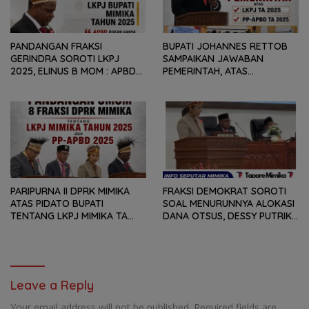
PANDANGAN FRAKSI
BUPATI JOHANNES RETTOB
GERINDRA SOROTI LKPJ
SAMPAIKAN JAWABAN
2025, ELINUS B MOM : APBD
PEMERINTAH, ATAS
BUKAN HANYA SOAL ANGKA
PANDANGAN UMUM FRAKSI
DAN LAPORAN KEUANGAN,
DPRK MIMIKA TERHADAP LKPJ
TETAPI SEJAUH MANA
DAN RANPERDA PP- APBD
MAMPU MENJAWAB
TAHUN ANGGARAN 2025
KEBUTUHAN MASYARAKAT
PARIPURNA II DPRK MIMIKA
FRAKSI DEMOKRAT SOROTI
ATAS PIDATO BUPATI
SOAL MENURUNNYA ALOKASI
TENTANG LKPJ MIMIKA TA
DANA OTSUS, DESSY PUTRIKA
2025, 8 FRAKSI DPRK MIMIKA
: PADAHAL OTSUS
SOROTI BERMACAM HAL
MERUPAKAN INSTRUMEN
UTAMA PEMBIAYAAN AFIRMASI
BAGI OAP
Leave a Reply
Your email address will not be published.
Required fields are