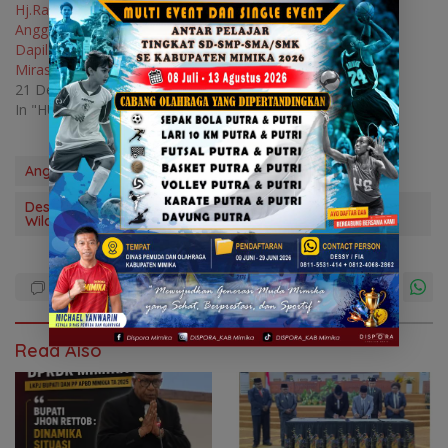
Hj.Rampeyani Rachman
Anggota DPRD Mimika
Dapil 6, Bertekad Berantas
Miras di Wilayah Pesisir
21 December 2024
In "HUKUM"
Anggota DPRD Mimika Dapil 6
Desak Percepatan Pembangunan SPBU Apung Untuk
Wilayah Pesisir
Read Also