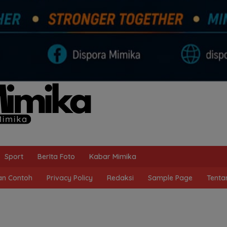
Sport
BerIta Foto
Kabar Mimika
n Contoh
Privacy Policy
Redaksi
Sample Page
Tenta