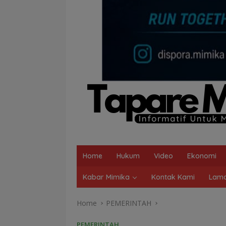
Home
Hukum
Video
Ekonomi
Kabar Mimika
Kontak Kami
Lama
Home
PEMERINTAH
PEMERINTAH