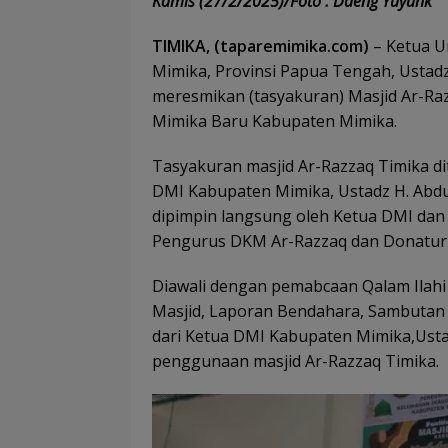
Kamis (27/2/2025)/Foto : Daeng Yuyunk
TIMIKA, (taparemimika.com)
– Ketua U
Mimika, Provinsi Papua Tengah, Ustadz
meresmikan (tasyakuran) Masjid Ar-Raz
Mimika Baru Kabupaten Mimika.
Tasyakuran masjid Ar-Razzaq Timika d
DMI Kabupaten Mimika, Ustadz H. Abdu
dipimpin langsung oleh Ketua DMI dan
Pengurus DKM Ar-Razzaq dan Donatur s
Diawali dengan pemabcaan Qalam Ilah
Masjid, Laporan Bendahara, Sambutan 
dari Ketua DMI Kabupaten Mimika,Usta
penggunaan masjid Ar-Razzaq Timika.