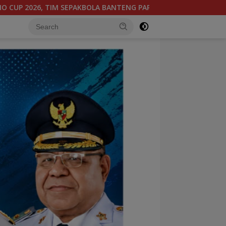
TENGAH BERGABUNG DI GROUP B, BERSAMA SULAWESI SELATAN,