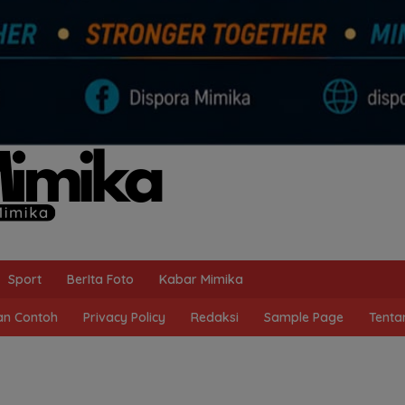
Sport
BerIta Foto
Kabar Mimika
n Contoh
Privacy Policy
Redaksi
Sample Page
Tenta