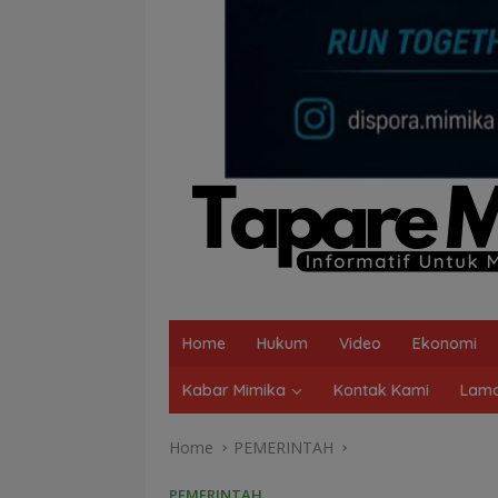
Home
Hukum
Video
Ekonomi
Kabar Mimika
Kontak Kami
Lama
Home
PEMERINTAH
PEMERINTAH