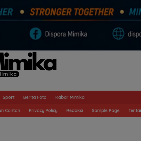
Sport
BerIta Foto
Kabar Mimika
n Contoh
Privacy Policy
Redaksi
Sample Page
Tenta