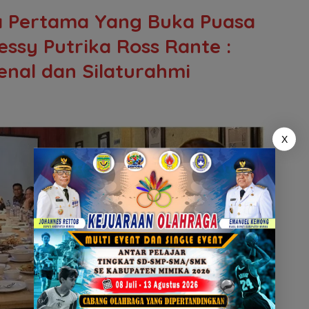
 Pertama Yang Buka Puasa
ssy Putrika Ross Rante :
enal dan Silaturahmi
X