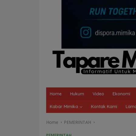
Home
Hukum
Video
Ekonomi
Kabar Mimika
Kontak Kami
Lama
Home
PEMERINTAH
PEMERINTAH