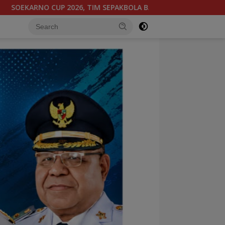
NTENG PAPUA TENGAH BERGABUNG DI GROUP B, BERSAMA SULAW