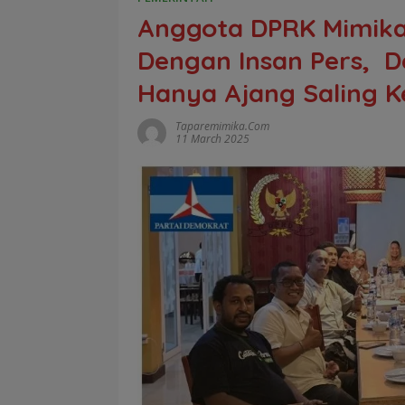
Anggota DPRK Mimika
Dengan Insan Pers, De
Hanya Ajang Saling K
Taparemimika.com
11 March 2025