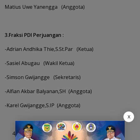
Matius Uwe Yanengga (Anggota)
3.Fraksi PDI Perjuangan :
-Adrian Andhika Thie,S.St.Par (Ketua)
-Sasiel Abugau (Wakil Ketua)
-Simson Gwijangge (Sekretaris)
-Alfian Akbar Balyanan,SH (Anggota)
-Karel Gwijangge,S.IP (Anggota)
X
Fraksi Gerakan Indonesia Raya (Gerindra) :