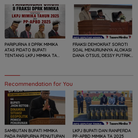
DAN LAPORAN KEUANGAN,
DPRK MIMIKA TERHADAP LKPJ
TETAPI SEJAUH MANA
DAN RANPERDA PP- APBD
MAMPU MENJAWAB
TAHUN ANGGARAN 2025
KEBUTUHAN MASYARAKAT
PARIPURNA II DPRK MIMIKA
FRAKSI DEMOKRAT SOROTI
ATAS PIDATO BUPATI
SOAL MENURUNNYA ALOKASI
TENTANG LKPJ MIMIKA TA
DANA OTSUS, DESSY PUTRIKA
2025, 8 FRAKSI DPRK MIMIKA
: PADAHAL OTSUS
SOROTI BERMACAM HAL
MERUPAKAN INSTRUMEN
UTAMA PEMBIAYAAN AFIRMASI
BAGI OAP
Recommendation for You
SAMBUTAN BUPATI MIMIKA
LKPJ BUPATI DAN RANPERDA
PADA PARIPURNA PENUTUPAN
PP-APBD MIMIKA TA 2025