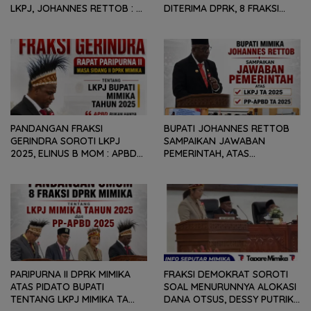
LKPJ, JOHANNES RETTOB :
DITERIMA DPRK, 8 FRAKSI
DINAMIKA SITUASI
SAMPAIKAN SEJUMLAH
GEOPOLITIK GLOBAL PEMICU
REKOMENDASI DAN CATATAN
PENURUNAN FISKAL DAERAH
KEPADA PEMERINTAH DAERAH
PANDANGAN FRAKSI
BUPATI JOHANNES RETTOB
GERINDRA SOROTI LKPJ
SAMPAIKAN JAWABAN
2025, ELINUS B MOM : APBD
PEMERINTAH, ATAS
BUKAN HANYA SOAL ANGKA
PANDANGAN UMUM FRAKSI
DAN LAPORAN KEUANGAN,
DPRK MIMIKA TERHADAP LKPJ
TETAPI SEJAUH MANA
DAN RANPERDA PP- APBD
MAMPU MENJAWAB
TAHUN ANGGARAN 2025
KEBUTUHAN MASYARAKAT
PARIPURNA II DPRK MIMIKA
FRAKSI DEMOKRAT SOROTI
ATAS PIDATO BUPATI
SOAL MENURUNNYA ALOKASI
TENTANG LKPJ MIMIKA TA
DANA OTSUS, DESSY PUTRIKA