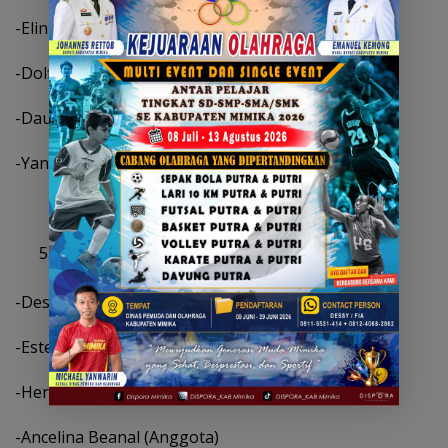
-Elinus Balinol Mom,ST (Ketua)
-Dolfin Beanal (Wakil Ketua)
-Daud Bunga,SH (Sekretaris)
-Yan P Laly,ST (Anggota)
Fraksi Demokrat :
-Dessy Putrika Ross Rante,SE (Ketua)
-Ester Rika Agustinas Komber (Wakil Ketua)
-Herman Tangke Pare,ST (Sekretrais)
-Ancelina Beanal (Anggota)