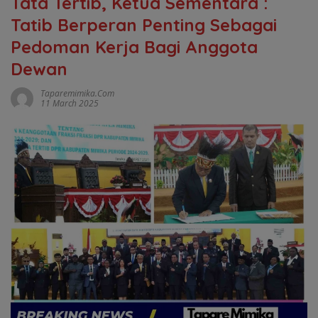
Tata Tertib, Ketua Sementara :
Tatib Berperan Penting Sebagai
Pedoman Kerja Bagi Anggota
Dewan
Taparemimika.com
11 March 2025