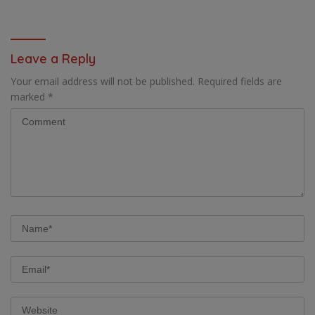
2025, 8 FRAKSI DPRK MIMIKA
: PADAHAL OTSUS
SOROTI BERMACAM HAL
MERUPAKAN INSTRUMEN
UTAMA PEMBIAYAAN AFIRMASI
BAGI OAP
Leave a Reply
Your email address will not be published.
Required fields are
marked
*