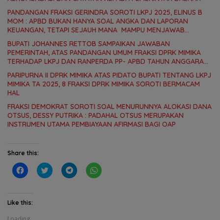
PANDANGAN FRAKSI GERINDRA SOROTI LKPJ 2025, ELINUS B
MOM : APBD BUKAN HANYA SOAL ANGKA DAN LAPORAN
KEUANGAN, TETAPI SEJAUH MANA MAMPU MENJAWAB
KEBUTUHAN MASYARAKAT
BUPATI JOHANNES RETTOB SAMPAIKAN JAWABAN
PEMERINTAH, ATAS PANDANGAN UMUM FRAKSI DPRK MIMIKA
TERHADAP LKPJ DAN RANPERDA PP- APBD TAHUN ANGGARAN
2025
PARIPURNA II DPRK MIMIKA ATAS PIDATO BUPATI TENTANG LKPJ
MIMIKA TA 2025, 8 FRAKSI DPRK MIMIKA SOROTI BERMACAM
HAL
FRAKSI DEMOKRAT SOROTI SOAL MENURUNNYA ALOKASI DANA
OTSUS, DESSY PUTRIKA : PADAHAL OTSUS MERUPAKAN
INSTRUMEN UTAMA PEMBIAYAAN AFIRMASI BAGI OAP
Share this:
C
C
C
C
l
l
l
l
i
i
i
i
c
c
c
c
k
k
k
k
t
t
t
t
Like this:
o
o
o
o
s
s
s
s
Loading...
h
h
h
h