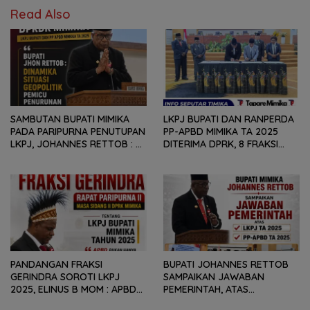
Read Also
SAMBUTAN BUPATI MIMIKA
LKPJ BUPATI DAN RANPERDA
PADA PARIPURNA PENUTUPAN
PP-APBD MIMIKA TA 2025
LKPJ, JOHANNES RETTOB :
DITERIMA DPRK, 8 FRAKSI
DINAMIKA SITUASI
SAMPAIKAN SEJUMLAH
GEOPOLITIK GLOBAL PEMICU
REKOMENDASI DAN CATATAN
PENURUNAN FISKAL DAERAH
KEPADA PEMERINTAH DAERAH
PANDANGAN FRAKSI
BUPATI JOHANNES RETTOB
GERINDRA SOROTI LKPJ
SAMPAIKAN JAWABAN
2025, ELINUS B MOM : APBD
PEMERINTAH, ATAS
BUKAN HANYA SOAL ANGKA
PANDANGAN UMUM FRAKSI