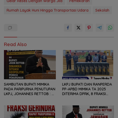
Gelar Reses Dengan Warga Jila
Pemekaran
Rumah Layak Huni Hingga Transportasi Udara
Sekolah
Read Also
SAMBUTAN BUPATI MIMIKA
LKPJ BUPATI DAN RANPERDA
PADA PARIPURNA PENUTUPAN
PP-APBD MIMIKA TA 2025
LKPJ, JOHANNES RETTOB :
DITERIMA DPRK, 8 FRAKSI
DINAMIKA SITUASI
SAMPAIKAN SEJUMLAH
GEOPOLITIK GLOBAL PEMICU
REKOMENDASI DAN CATATAN
PENURUNAN FISKAL DAERAH
KEPADA PEMERINTAH DAERAH