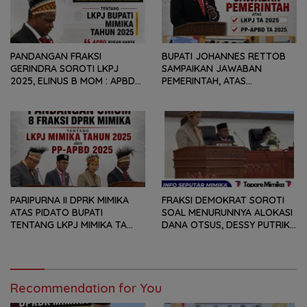
PANDANGAN FRAKSI
BUPATI JOHANNES RETTOB
GERINDRA SOROTI LKPJ
SAMPAIKAN JAWABAN
2025, ELINUS B MOM : APBD
PEMERINTAH, ATAS
BUKAN HANYA SOAL ANGKA
PANDANGAN UMUM FRAKSI
DAN LAPORAN KEUANGAN,
DPRK MIMIKA TERHADAP LKPJ
TETAPI SEJAUH MANA
DAN RANPERDA PP- APBD
MAMPU MENJAWAB
TAHUN ANGGARAN 2025
KEBUTUHAN MASYARAKAT
PARIPURNA II DPRK MIMIKA
FRAKSI DEMOKRAT SOROTI
ATAS PIDATO BUPATI
SOAL MENURUNNYA ALOKASI
TENTANG LKPJ MIMIKA TA
DANA OTSUS, DESSY PUTRIKA
2025, 8 FRAKSI DPRK MIMIKA
: PADAHAL OTSUS
SOROTI BERMACAM HAL
MERUPAKAN INSTRUMEN
UTAMA PEMBIAYAAN AFIRMASI
BAGI OAP
Recommendation for You