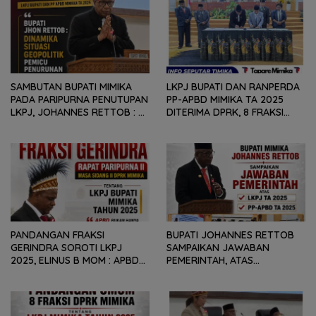
SAMBUTAN BUPATI MIMIKA
LKPJ BUPATI DAN RANPERDA
PADA PARIPURNA PENUTUPAN
PP-APBD MIMIKA TA 2025
LKPJ, JOHANNES RETTOB :
DITERIMA DPRK, 8 FRAKSI
DINAMIKA SITUASI
SAMPAIKAN SEJUMLAH
GEOPOLITIK GLOBAL PEMICU
REKOMENDASI DAN CATATAN
PENURUNAN FISKAL DAERAH
KEPADA PEMERINTAH DAERAH
PANDANGAN FRAKSI
BUPATI JOHANNES RETTOB
GERINDRA SOROTI LKPJ
SAMPAIKAN JAWABAN
2025, ELINUS B MOM : APBD
PEMERINTAH, ATAS
BUKAN HANYA SOAL ANGKA
PANDANGAN UMUM FRAKSI
DAN LAPORAN KEUANGAN,
DPRK MIMIKA TERHADAP LKPJ
TETAPI SEJAUH MANA
DAN RANPERDA PP- APBD
MAMPU MENJAWAB
TAHUN ANGGARAN 2025