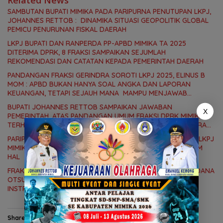
SAMBUTAN BUPATI MIMIKA PADA PARIPURNA PENUTUPAN LKPJ,
JOHANNES RETTOB : DINAMIKA SITUASI GEOPOLITIK GLOBAL
PEMICU PENURUNAN FISKAL DAERAH
LKPJ BUPATI DAN RANPERDA PP-APBD MIMIKA TA 2025
DITERIMA DPRK, 8 FRAKSI SAMPAIKAN SEJUMLAH
REKOMENDASI DAN CATATAN KEPADA PEMERINTAH DAERAH
PANDANGAN FRAKSI GERINDRA SOROTI LKPJ 2025, ELINUS B
MOM : APBD BUKAN HANYA SOAL ANGKA DAN LAPORAN
KEUANGAN, TETAPI SEJAUH MANA MAMPU MENJAWAB
KEBUTUHAN MASYARAKAT
BUPATI JOHANNES RETTOB SAMPAIKAN JAWABAN
X
PEMERINTAH, ATAS PANDANGAN UMUM FRAKSI DPRK MIMIKA
TERHADAP LKPJ DAN RANPERDA PP- APBD TAHUN ANGGARAN
2025
PARIPURNA II DPRK MIMIKA ATAS PIDATO BUPATI TENTANG LKPJ
MIMIKA TA 2025, 8 FRAKSI DPRK MIMIKA SOROTI BERMACAM
HAL
FRAKSI DEMOKRAT SOROTI SOAL MENURUNNYA ALOKASI DANA
OTSUS, DESSY PUTRIKA : PADAHAL OTSUS MERUPAKAN
INSTRUMEN UTAMA PEMBIAYAAN AFIRMASI BAGI OAP
Share this: