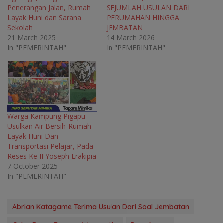
w
i
w
w
Penerangan Jalan, Rumah
SEJUMLAH USULAN DARI
i
n
i
i
n
d
n
n
Layak Huni dan Sarana
PERUMAHAN HINGGA
d
o
d
d
o
w
o
o
Sekolah
JEMBATAN
w
)
w
w
21 March 2025
14 March 2026
)
)
)
In "PEMERINTAH"
In "PEMERINTAH"
Warga Kampung Pigapu
Usulkan Air Bersih-Rumah
Layak Huni Dan
Transportasi Pelajar, Pada
Reses Ke II Yoseph Erakipia
7 October 2025
In "PEMERINTAH"
Abrian Katagame Terima Usulan Dari Soal Jembatan