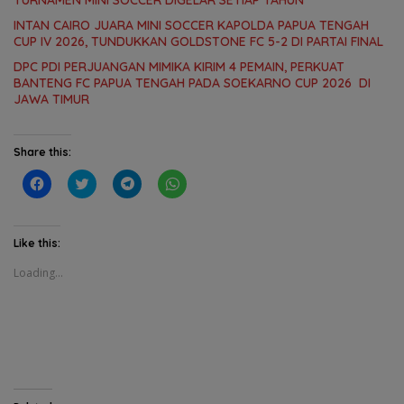
TURNAMEN MINI SOCCER DIGELAR SETIAP TAHUN
INTAN CAIRO JUARA MINI SOCCER KAPOLDA PAPUA TENGAH
CUP IV 2026, TUNDUKKAN GOLDSTONE FC 5-2 DI PARTAI FINAL
DPC PDI PERJUANGAN MIMIKA KIRIM 4 PEMAIN, PERKUAT
BANTENG FC PAPUA TENGAH PADA SOEKARNO CUP 2026 DI
JAWA TIMUR
Share this:
C
C
C
C
l
l
l
l
i
i
i
i
c
c
c
c
k
k
k
k
t
t
t
t
Like this:
o
o
o
o
s
s
s
s
Loading...
h
h
h
h
a
a
a
a
r
r
r
r
e
e
e
e
o
o
o
o
n
n
n
n
F
T
T
W
a
w
e
h
c
i
l
a
e
t
e
t
b
t
g
s