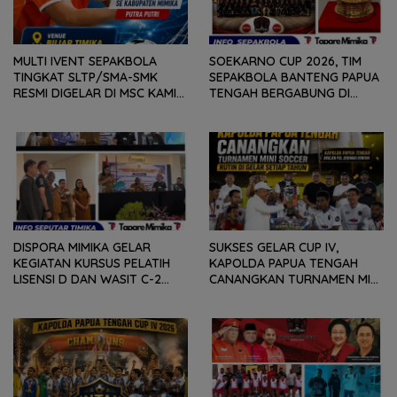
MULTI IVENT SEPAKBOLA
SOEKARNO CUP 2026, TIM
TINGKAT SLTP/SMA-SMK
SEPAKBOLA BANTENG PAPUA
RESMI DIGELAR DI MSC KAMIS
TENGAH BERGABUNG DI
(6/8) BESOK, KADISPORA :
GROUP B, BERSAMA
WADAH BAGI GENERASI MUDA
SULAWESI SELATAN,
UNTUK MENGEMBANGKAN
KALIMANTAN TIMUR DAN DIY
BAKAT
YOGYAKARTA
DISPORA MIMIKA GELAR
SUKSES GELAR CUP IV,
KEGIATAN KURSUS PELATIH
KAPOLDA PAPUA TENGAH
LISENSI D DAN WASIT C-2
CANANGKAN TURNAMEN MINI
SEPAKABOLA, DIIKUTI 50
SOCCER DIGELAR SETIAP
PESERTA
TAHUN