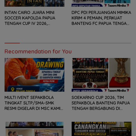
INTAN CAIRO JUARA MINI
DPC PDI PERJUANGAN MIMIKA
SOCCER KAPOLDA PAPUA
KIRIM 4 PEMAIN, PERKUAT
TENGAH CUP IV 2026,
BANTENG FC PAPUA TENGAH
TUNDUKKAN GOLDSTONE FC
PADA SOEKARNO CUP 2026
5-2 DI PARTAI FINAL
DI JAWA TIMUR
Recommendation for You
MULTI IVENT SEPAKBOLA
SOEKARNO CUP 2026, TIM
TINGKAT SLTP/SMA-SMK
SEPAKBOLA BANTENG PAPUA
RESMI DIGELAR DI MSC KAMIS
TENGAH BERGABUNG DI
(6/8) BESOK, KADISPORA :
GROUP B, BERSAMA
WADAH BAGI GENERASI MUDA
SULAWESI SELATAN,
UNTUK MENGEMBANGKAN
KALIMANTAN TIMUR DAN DIY
BAKAT
YOGYAKARTA