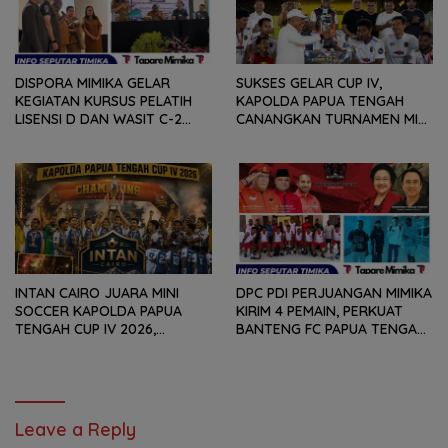
DISPORA MIMIKA GELAR
SUKSES GELAR CUP IV,
KEGIATAN KURSUS PELATIH
KAPOLDA PAPUA TENGAH
LISENSI D DAN WASIT C-2
CANANGKAN TURNAMEN MINI
SEPAKABOLA, DIIKUTI 50
SOCCER DIGELAR SETIAP
PESERTA
TAHUN
INTAN CAIRO JUARA MINI
DPC PDI PERJUANGAN MIMIKA
SOCCER KAPOLDA PAPUA
KIRIM 4 PEMAIN, PERKUAT
TENGAH CUP IV 2026,
BANTENG FC PAPUA TENGAH
TUNDUKKAN GOLDSTONE FC
PADA SOEKARNO CUP 2026
5-2 DI PARTAI FINAL
DI JAWA TIMUR
Leave a Reply