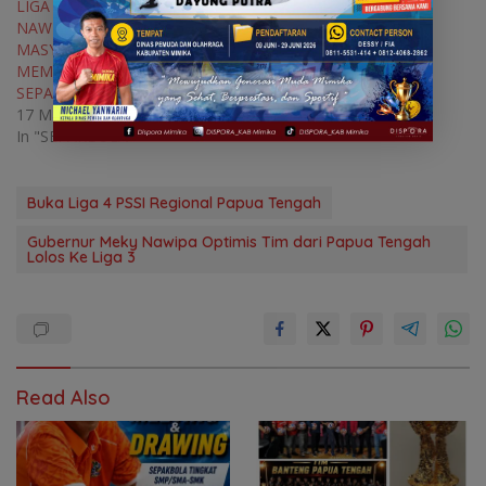
LIGA 4, GUBERNUR MEKY
NAWIPA AJAK
MASYARAKAT FOKUS
MEMBANGUN KEKUATAN
SEPAKBOLA
17 March 2026
In "SEPAKBOLA"
Buka Liga 4 PSSI Regional Papua Tengah
Gubernur Meky Nawipa Optimis Tim dari Papua Tengah
Lolos Ke Liga 3
Read Also