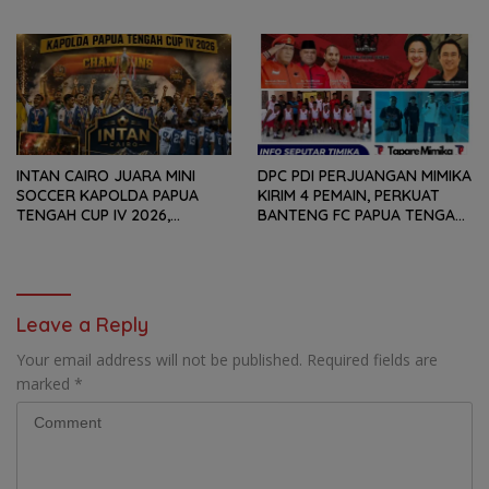
SEPAKABOLA, DIIKUTI 50
SOCCER DIGELAR SETIAP
PESERTA
TAHUN
INTAN CAIRO JUARA MINI
DPC PDI PERJUANGAN MIMIKA
SOCCER KAPOLDA PAPUA
KIRIM 4 PEMAIN, PERKUAT
TENGAH CUP IV 2026,
BANTENG FC PAPUA TENGAH
TUNDUKKAN GOLDSTONE FC
PADA SOEKARNO CUP 2026
5-2 DI PARTAI FINAL
DI JAWA TIMUR
Leave a Reply
Your email address will not be published.
Required fields are
marked
*