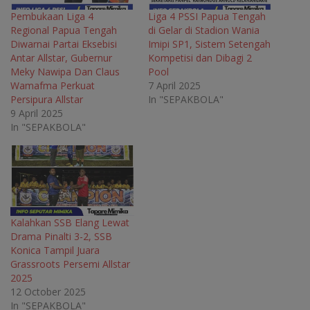
i
n
i
i
n
n
n
n
Pembukaan Liga 4
Liga 4 PSSI Papua Tengah
n
e
n
n
Regional Papua Tengah
di Gelar di Stadion Wania
e
w
e
e
w
w
w
w
Diwarnai Partai Eksebisi
Imipi SP1, Sistem Setengah
w
i
w
w
Antar Allstar, Gubernur
Kompetisi dan Dibagi 2
i
n
i
i
n
d
n
n
Meky Nawipa Dan Claus
Pool
d
o
d
d
o
w
o
o
Wamafma Perkuat
7 April 2025
w
)
w
w
Persipura Allstar
In "SEPAKBOLA"
)
)
)
9 April 2025
In "SEPAKBOLA"
Kalahkan SSB Elang Lewat
Drama Pinalti 3-2, SSB
Konica Tampil Juara
Grassroots Persemi Allstar
2025
12 October 2025
In "SEPAKBOLA"