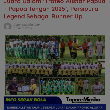
Juara Dalam ‘Trofeo Allstar Papua
– Papua Tengah 2025’, Persipura
Legend Sebagai Runner Up
Taparemimika.com
10 April 2025