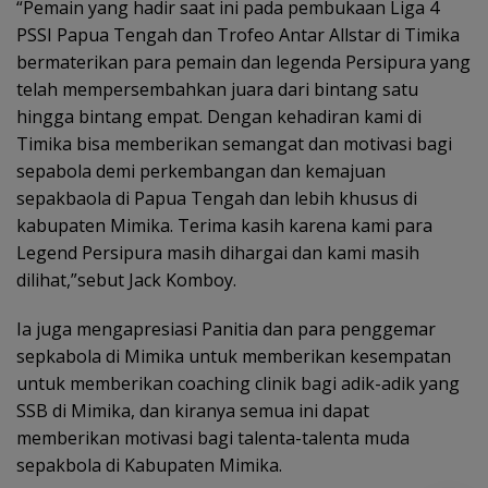
“Pemain yang hadir saat ini pada pembukaan Liga 4
PSSI Papua Tengah dan Trofeo Antar Allstar di Timika
bermaterikan para pemain dan legenda Persipura yang
telah mempersembahkan juara dari bintang satu
hingga bintang empat. Dengan kehadiran kami di
Timika bisa memberikan semangat dan motivasi bagi
sepabola demi perkembangan dan kemajuan
sepakbaola di Papua Tengah dan lebih khusus di
kabupaten Mimika. Terima kasih karena kami para
Legend Persipura masih dihargai dan kami masih
dilihat,”sebut Jack Komboy.
Ia juga mengapresiasi Panitia dan para penggemar
sepkabola di Mimika untuk memberikan kesempatan
untuk memberikan coaching clinik bagi adik-adik yang
SSB di Mimika, dan kiranya semua ini dapat
memberikan motivasi bagi talenta-talenta muda
sepakbola di Kabupaten Mimika.