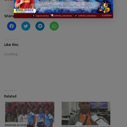
Share this:
C
C
C
C
l
l
l
l
i
i
i
i
c
c
c
c
k
k
k
k
t
t
t
t
Like this:
o
o
o
o
s
s
s
s
Loading...
h
h
h
h
a
a
a
a
r
r
r
r
e
e
e
e
o
o
o
o
n
n
n
n
F
T
T
W
a
w
e
h
c
i
l
a
e
t
e
t
b
t
g
s
o
e
r
A
Related
o
r
a
p
k
(
m
p
(
O
(
(
O
p
O
O
p
e
p
p
e
n
e
e
n
s
n
n
s
i
s
s