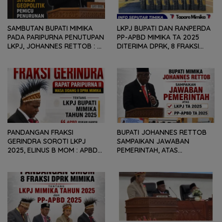
SAMBUTAN BUPATI MIMIKA
LKPJ BUPATI DAN RANPERDA
PADA PARIPURNA PENUTUPAN
PP-APBD MIMIKA TA 2025
LKPJ, JOHANNES RETTOB :
DITERIMA DPRK, 8 FRAKSI
DINAMIKA SITUASI
SAMPAIKAN SEJUMLAH
GEOPOLITIK GLOBAL PEMICU
REKOMENDASI DAN CATATAN
PENURUNAN FISKAL DAERAH
KEPADA PEMERINTAH DAERAH
PANDANGAN FRAKSI
BUPATI JOHANNES RETTOB
GERINDRA SOROTI LKPJ
SAMPAIKAN JAWABAN
2025, ELINUS B MOM : APBD
PEMERINTAH, ATAS
BUKAN HANYA SOAL ANGKA
PANDANGAN UMUM FRAKSI
DAN LAPORAN KEUANGAN,
DPRK MIMIKA TERHADAP LKPJ
TETAPI SEJAUH MANA
DAN RANPERDA PP- APBD
MAMPU MENJAWAB
TAHUN ANGGARAN 2025
KEBUTUHAN MASYARAKAT