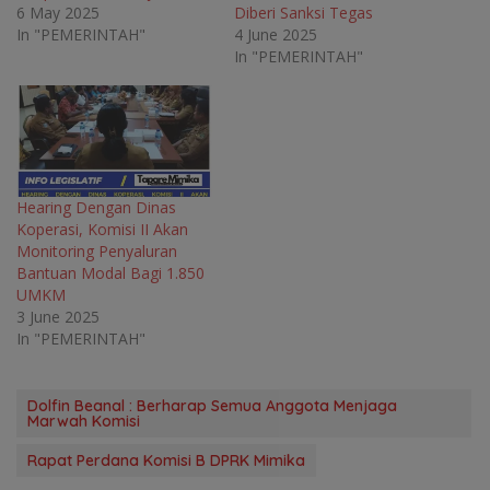
n
d
n
n
6 May 2025
Diberi Sanksi Tegas
d
o
d
d
o
w
o
o
In "PEMERINTAH"
4 June 2025
w
)
w
w
In "PEMERINTAH"
)
)
)
Hearing Dengan Dinas
Koperasi, Komisi II Akan
Monitoring Penyaluran
Bantuan Modal Bagi 1.850
UMKM
3 June 2025
In "PEMERINTAH"
Dolfin Beanal : Berharap Semua Anggota Menjaga
Marwah Komisi
Rapat Perdana Komisi B DPRK Mimika