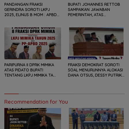
PANDANGAN FRAKSI
BUPATI JOHANNES RETTOB
GERINDRA SOROTI LKPJ
SAMPAIKAN JAWABAN
2025, ELINUS B MOM : APBD
PEMERINTAH, ATAS
BUKAN HANYA SOAL ANGKA
PANDANGAN UMUM FRAKSI
DAN LAPORAN KEUANGAN,
DPRK MIMIKA TERHADAP LKPJ
TETAPI SEJAUH MANA
DAN RANPERDA PP- APBD
MAMPU MENJAWAB
TAHUN ANGGARAN 2025
KEBUTUHAN MASYARAKAT
PARIPURNA II DPRK MIMIKA
FRAKSI DEMOKRAT SOROTI
ATAS PIDATO BUPATI
SOAL MENURUNNYA ALOKASI
TENTANG LKPJ MIMIKA TA
DANA OTSUS, DESSY PUTRIKA
2025, 8 FRAKSI DPRK MIMIKA
: PADAHAL OTSUS
SOROTI BERMACAM HAL
MERUPAKAN INSTRUMEN
UTAMA PEMBIAYAAN AFIRMASI
BAGI OAP
Recommendation for You