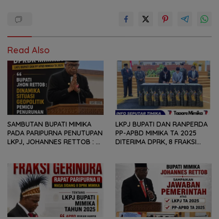
Read Also
SAMBUTAN BUPATI MIMIKA
LKPJ BUPATI DAN RANPERDA
PADA PARIPURNA PENUTUPAN
PP-APBD MIMIKA TA 2025
LKPJ, JOHANNES RETTOB :
DITERIMA DPRK, 8 FRAKSI
DINAMIKA SITUASI
SAMPAIKAN SEJUMLAH
GEOPOLITIK GLOBAL PEMICU
REKOMENDASI DAN CATATAN
PENURUNAN FISKAL DAERAH
KEPADA PEMERINTAH DAERAH