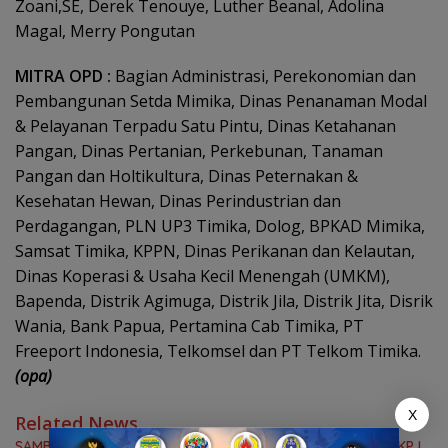
Zoani,SE, Derek Tenouye, Luther Beanal, Adolina
Magal, Merry Pongutan
MITRA OPD :
Bagian Administrasi, Perekonomian dan
Pembangunan Setda Mimika, Dinas Penanaman Modal
& Pelayanan Terpadu Satu Pintu, Dinas Ketahanan
Pangan, Dinas Pertanian, Perkebunan, Tanaman
Pangan dan Holtikultura, Dinas Peternakan &
Kesehatan Hewan, Dinas Perindustrian dan
Perdagangan, PLN UP3 Timika, Dolog, BPKAD Mimika,
Samsat Timika, KPPN, Dinas Perikanan dan Kelautan,
Dinas Koperasi & Usaha Kecil Menengah (UMKM),
Bapenda, Distrik Agimuga, Distrik Jila, Distrik Jita, Disrik
Wania, Bank Papua, Pertamina Cab Timika, PT
Freeport Indonesia, Telkomsel dan PT Telkom Timika.
(opa)
X
Related News
SAMBUTAN BUPATI MIMIKA PADA PARIPURNA PENUTUPAN LKPJ,