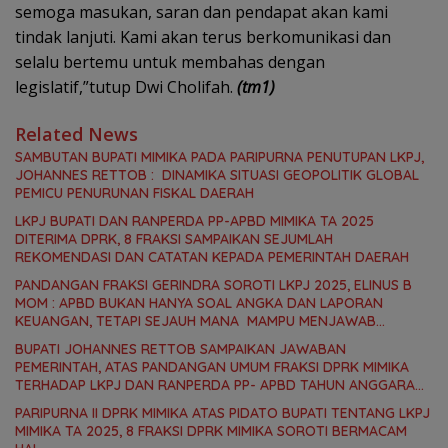
semoga masukan, saran dan pendapat akan kami
tindak lanjuti. Kami akan terus berkomunikasi dan
selalu bertemu untuk membahas dengan
legislatif,”tutup Dwi Cholifah.
(tm1)
Related News
SAMBUTAN BUPATI MIMIKA PADA PARIPURNA PENUTUPAN LKPJ,
JOHANNES RETTOB : DINAMIKA SITUASI GEOPOLITIK GLOBAL
PEMICU PENURUNAN FISKAL DAERAH
LKPJ BUPATI DAN RANPERDA PP-APBD MIMIKA TA 2025
DITERIMA DPRK, 8 FRAKSI SAMPAIKAN SEJUMLAH
REKOMENDASI DAN CATATAN KEPADA PEMERINTAH DAERAH
PANDANGAN FRAKSI GERINDRA SOROTI LKPJ 2025, ELINUS B
MOM : APBD BUKAN HANYA SOAL ANGKA DAN LAPORAN
KEUANGAN, TETAPI SEJAUH MANA MAMPU MENJAWAB
KEBUTUHAN MASYARAKAT
BUPATI JOHANNES RETTOB SAMPAIKAN JAWABAN
PEMERINTAH, ATAS PANDANGAN UMUM FRAKSI DPRK MIMIKA
TERHADAP LKPJ DAN RANPERDA PP- APBD TAHUN ANGGARAN
2025
PARIPURNA II DPRK MIMIKA ATAS PIDATO BUPATI TENTANG LKPJ
MIMIKA TA 2025, 8 FRAKSI DPRK MIMIKA SOROTI BERMACAM