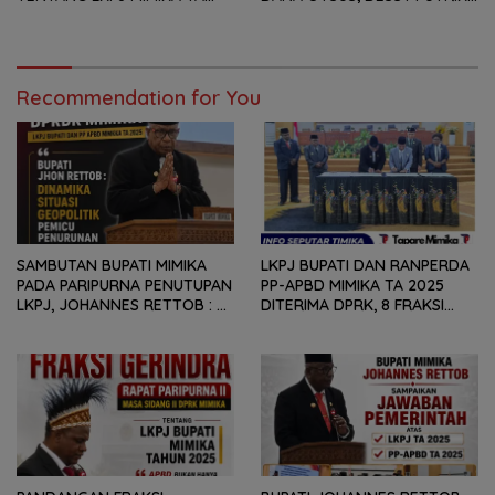
2025, 8 FRAKSI DPRK MIMIKA
: PADAHAL OTSUS
SOROTI BERMACAM HAL
MERUPAKAN INSTRUMEN
UTAMA PEMBIAYAAN AFIRMASI
BAGI OAP
Recommendation for You
SAMBUTAN BUPATI MIMIKA
LKPJ BUPATI DAN RANPERDA
PADA PARIPURNA PENUTUPAN
PP-APBD MIMIKA TA 2025
LKPJ, JOHANNES RETTOB :
DITERIMA DPRK, 8 FRAKSI
DINAMIKA SITUASI
SAMPAIKAN SEJUMLAH
GEOPOLITIK GLOBAL PEMICU
REKOMENDASI DAN CATATAN
PENURUNAN FISKAL DAERAH
KEPADA PEMERINTAH DAERAH