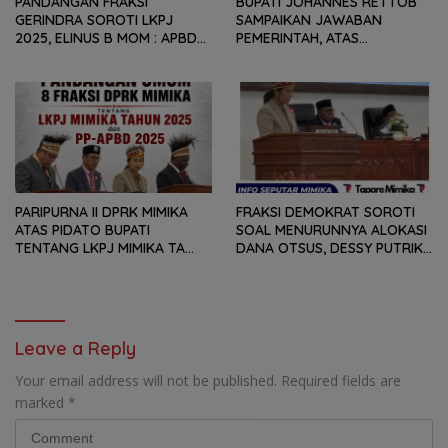
PANDANGAN FRAKSI
BUPATI JOHANNES RETTOB
GERINDRA SOROTI LKPJ
SAMPAIKAN JAWABAN
2025, ELINUS B MOM : APBD
PEMERINTAH, ATAS
BUKAN HANYA SOAL ANGKA
PANDANGAN UMUM FRAKSI
DAN LAPORAN KEUANGAN,
DPRK MIMIKA TERHADAP LKPJ
TETAPI SEJAUH MANA
DAN RANPERDA PP- APBD
MAMPU MENJAWAB
TAHUN ANGGARAN 2025
KEBUTUHAN MASYARAKAT
PARIPURNA II DPRK MIMIKA
FRAKSI DEMOKRAT SOROTI
ATAS PIDATO BUPATI
SOAL MENURUNNYA ALOKASI
TENTANG LKPJ MIMIKA TA
DANA OTSUS, DESSY PUTRIKA
2025, 8 FRAKSI DPRK MIMIKA
: PADAHAL OTSUS
SOROTI BERMACAM HAL
MERUPAKAN INSTRUMEN
UTAMA PEMBIAYAAN AFIRMASI
BAGI OAP
Leave a Reply
Your email address will not be published.
Required fields are
marked
*