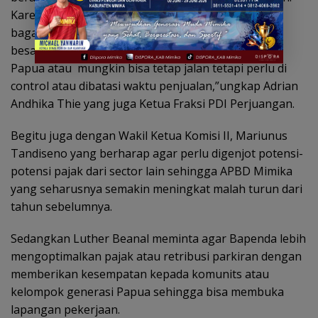
Karena marak took-toko dingin dimana mana,
bagaimana potensi pajaknya. Walaupun pajaknya
besar dari miras , tetapi efeknya merusak generasi
Papua atau mungkin bisa tetap jalan tetapi perlu di
control atau dibatasi waktu penjualan,”ungkap Adrian
Andhika Thie yang juga Ketua Fraksi PDI Perjuangan.
Begitu juga dengan Wakil Ketua Komisi II, Mariunus
Tandiseno yang berharap agar perlu digenjot potensi-
potensi pajak dari sector lain sehingga APBD Mimika
yang seharusnya semakin meningkat malah turun dari
tahun sebelumnya.
Sedangkan Luther Beanal meminta agar Bapenda lebih
mengoptimalkan pajak atau retribusi parkiran dengan
memberikan kesempatan kepada komunits atau
kelompok generasi Papua sehingga bisa membuka
lapangan pekerjaan.