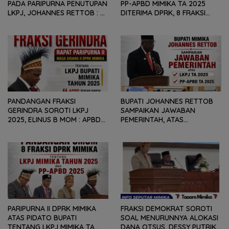
PADA PARIPURNA PENUTUPAN
PP-APBD MIMIKA TA 2025
LKPJ, JOHANNES RETTOB :
DITERIMA DPRK, 8 FRAKSI
DINAMIKA SITUASI
SAMPAIKAN SEJUMLAH
GEOPOLITIK GLOBAL PEMICU
REKOMENDASI DAN CATATAN
PENURUNAN FISKAL DAERAH
KEPADA PEMERINTAH DAERAH
PANDANGAN FRAKSI
BUPATI JOHANNES RETTOB
GERINDRA SOROTI LKPJ
SAMPAIKAN JAWABAN
2025, ELINUS B MOM : APBD
PEMERINTAH, ATAS
BUKAN HANYA SOAL ANGKA
PANDANGAN UMUM FRAKSI
DAN LAPORAN KEUANGAN,
DPRK MIMIKA TERHADAP LKPJ
TETAPI SEJAUH MANA
DAN RANPERDA PP- APBD
MAMPU MENJAWAB
TAHUN ANGGARAN 2025
KEBUTUHAN MASYARAKAT
PARIPURNA II DPRK MIMIKA
FRAKSI DEMOKRAT SOROTI
ATAS PIDATO BUPATI
SOAL MENURUNNYA ALOKASI
TENTANG LKPJ MIMIKA TA
DANA OTSUS, DESSY PUTRIKA