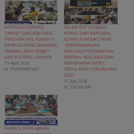
O
p
O
O
p
e
p
p
e
n
e
e
n
s
n
n
s
i
s
s
i
n
i
i
n
n
n
n
APRESIASI CAPAIAN
GELAR RDP DENGAN
n
e
n
n
TARGET DAN REALISASI
BPKAD DAN BAPENDA,
e
w
e
e
w
w
w
w
PENDAPATAN, KOMISI II
KOMISI II MEMASTIKAN
w
i
w
w
DPRK DORONG BAPENDA
PERKEMBANGAN
i
n
i
i
n
d
n
n
MIMIKA LEBIH GENJOT
REALISASI PENDAPATAN
d
o
d
d
o
w
o
o
PAD POTENSI LAINNYA
DAERAH, REALISASI DAN
w
)
w
w
15 April 2026
PENYERAPAN APBD,
)
)
)
In "PEMERINTAH"
SERTA APBD PERUBAHAN
2026
31 July 2026
In "EKONOMI"
Komisi II DPRK Mimika