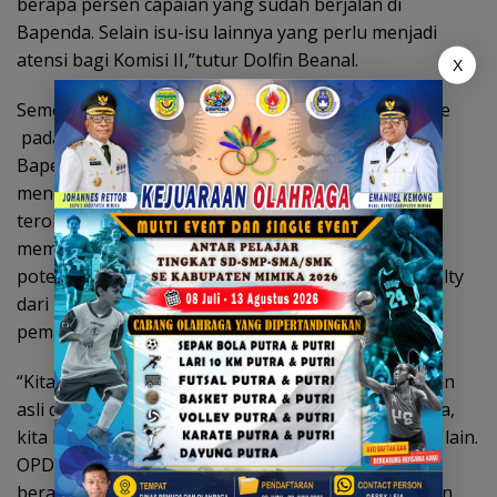
berapa persen capaian yang sudah berjalan di
Bapenda. Selain isu-isu lainnya yang perlu menjadi
atensi bagi Komisi II,”tutur Dolfin Beanal.
X
Sementara Sekretaris Komisi II, Adrian Andhika Thie
pada kesempatan tersebut menyebutkan agar
Bapenda dan Legislatif khususnya Komisi II ingin
mendapatkan penjelasan tentang langka atau
terobosan dari Bapenda dalam meningkatkan atau
memacu Pendapatan Asli Daerah, dengan memacu
potensi-potnesi pajak dan retirbusi selain dari royalty
dari PT Freeport Indonesia menjadi satu-satunya
pemasukan terbesar dari sector pertambangan.
“Kita perlu memikirkan dan menggenjot pendapatan
asli daerah diluar royalty dari PT Freeport Indonesia,
kita harus genjot potensi-potensi pajak dari sector lain.
OPD bisa genjot juga dari pajak lainnya, termasuk
berapa persen atau besaran dari pajak tokoh dingin.