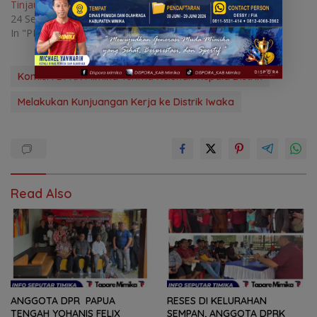
Tinjau Empat Lokasi
24 September 2025
In "PEMERINTAH"
Komisi I DPRK Mimika Terima Keluhan Kepala Distrik
Melakukan Kunjuangan Kerja ke Distrik Iwaka
Read Also
ANGGOTA DPR PAPUA
RESES DI KELURAHAN
TENGAH YOHANIS FELIX
SEMPAN, ANGGOTA DPRK