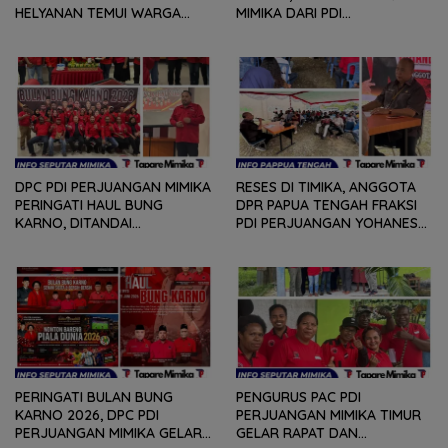
HELYANAN TEMUI WARGA
MIMIKA DARI PDI
DALAM RANGKA HEARING
PERJUANGAN
DAN DIALOG
MENDENGARKAN BERBAGAI
PERSOLAN DAN KELUHAN
WARGA
DPC PDI PERJUANGAN MIMIKA
RESES DI TIMIKA, ANGGOTA
PERINGATI HAUL BUNG
DPR PAPUA TENGAH FRAKSI
KARNO, DITANDAI
PDI PERJUANGAN YOHANES
PEMOTONGAN TUMPENG
FELIX HELYANAN SERAP
DAN PENYERAHAN TROPY
ASPIRASI DENGAN BERTATAP
BAGI PEMENANG BERBAGAI
MUKA DAN RITUAL BERAPEN
LOMBA
PERINGATI BULAN BUNG
PENGURUS PAC PDI
KARNO 2026, DPC PDI
PERJUANGAN MIMIKA TIMUR
PERJUANGAN MIMIKA GELAR
GELAR RAPAT DAN