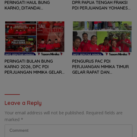
PERINGATI HAUL BUNG
DPR PAPUA TENGAH FRAKSI
KARNO, DITANDAI
PDI PERJUANGAN YOHANES
PEMOTONGAN TUMPENG
FELIX HELYANAN SERAP
DAN PENYERAHAN TROPY
ASPIRASI DENGAN BERTATAP
BAGI PEMENANG BERBAGAI
MUKA DAN RITUAL BERAPEN
LOMBA
PERINGATI BULAN BUNG
PENGURUS PAC PDI
KARNO 2026, DPC PDI
PERJUANGAN MIMIKA TIMUR
PERJUANGAN MIMIKA GELAR
GELAR RAPAT DAN
SERANGKAIAN KEGIATAN
KONSOLDIASI, PERCEPAT
DARI LOMBA PIDATO, VIDIO
TERBENTUKNYA PENGURUS
PENDEK, SENAM SICITA,
RANTING DAN ANAK
BERSIH-BERSIH KOTA, HINGGA
RANTING
LOMBA INTERNAL DOMINO
Leave a Reply
SAMBIL NOBAR PIALA DUNIA
Your email address will not be published.
Required fields are
marked
*