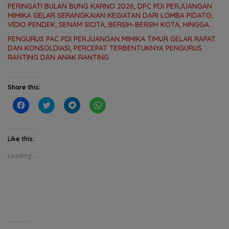
PERINGATI BULAN BUNG KARNO 2026, DPC PDI PERJUANGAN
MIMIKA GELAR SERANGKAIAN KEGIATAN DARI LOMBA PIDATO,
VIDIO PENDEK, SENAM SICITA, BERSIH-BERSIH KOTA, HINGGA
LOMBA INTERNAL DOMINO SAMBIL NOBAR PIALA DUNIA
PENGURUS PAC PDI PERJUANGAN MIMIKA TIMUR GELAR RAPAT
DAN KONSOLDIASI, PERCEPAT TERBENTUKNYA PENGURUS
RANTING DAN ANAK RANTING
Share this:
C
C
C
C
l
l
l
l
i
i
i
i
c
c
c
c
k
k
k
k
t
t
t
t
Like this:
o
o
o
o
s
s
s
s
Loading...
h
h
h
h
a
a
a
a
r
r
r
r
e
e
e
e
o
o
o
o
n
n
n
n
F
T
T
W
a
w
e
h
c
i
l
a
e
t
e
t
b
t
g
s