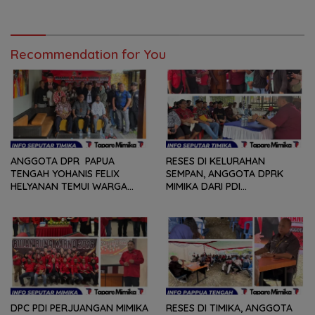
SERANGKAIAN KEGIATAN
KONSOLDIASI, PERCEPAT
DARI LOMBA PIDATO, VIDIO
TERBENTUKNYA PENGURUS
PENDEK, SENAM SICITA,
RANTING DAN ANAK
BERSIH-BERSIH KOTA, HINGGA
RANTING
LOMBA INTERNAL DOMINO
Recommendation for You
SAMBIL NOBAR PIALA DUNIA
ANGGOTA DPR PAPUA
RESES DI KELURAHAN
TENGAH YOHANIS FELIX
SEMPAN, ANGGOTA DPRK
HELYANAN TEMUI WARGA
MIMIKA DARI PDI
DALAM RANGKA HEARING
PERJUANGAN
DAN DIALOG
MENDENGARKAN BERBAGAI
PERSOLAN DAN KELUHAN
WARGA
DPC PDI PERJUANGAN MIMIKA
RESES DI TIMIKA, ANGGOTA