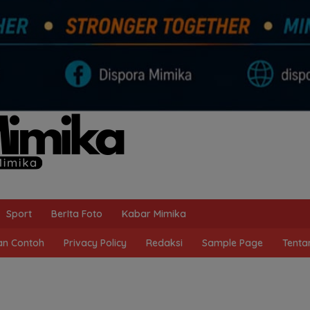
Sport
BerIta Foto
Kabar Mimika
n Contoh
Privacy Policy
Redaksi
Sample Page
Tenta