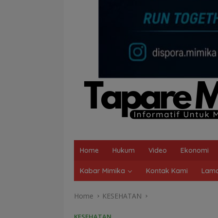
Home
Hukum
Video
Ekonomi
Kabar Mimika
Kontak Kami
Lama
Home
KESEHATAN
KESEHATAN