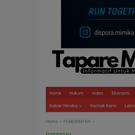
Home
Hukum
Video
Ekonomi
Kabar Mimika
Kontak Kami
Lama
Home
PEMERINTAH
PEMERINTAH