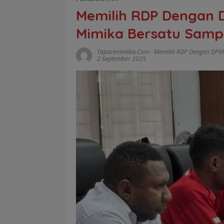
Memilih RDP Dengan 
Mimika Bersatu Sampa
Taparemimika.com
-
Memilih RDP Dengan DPR
2 September 2025