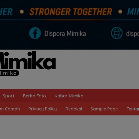
Sport
BerIta Foto
Kabar Mimika
n Contoh
Privacy Policy
Redaksi
Sample Page
Tenta