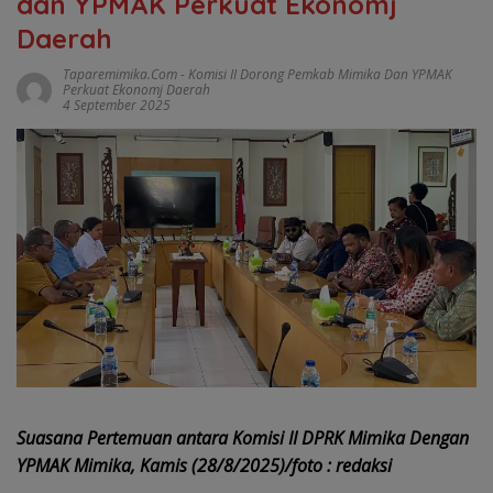
dan YPMAK Perkuat Ekonomj
Daerah
Taparemimika.com
-
Komisi II Dorong Pemkab Mimika Dan YPMAK
Perkuat Ekonomj Daerah
4 September 2025
Suasana Pertemuan antara Komisi II DPRK Mimika Dengan
YPMAK Mimika, Kamis (28/8/2025)/foto : redaksi