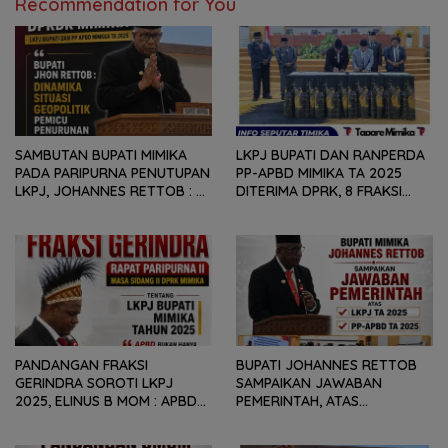
Recommendation for You
SAMBUTAN BUPATI MIMIKA
LKPJ BUPATI DAN RANPERDA
PADA PARIPURNA PENUTUPAN
PP-APBD MIMIKA TA 2025
LKPJ, JOHANNES RETTOB :
DITERIMA DPRK, 8 FRAKSI
DINAMIKA SITUASI
SAMPAIKAN SEJUMLAH
GEOPOLITIK GLOBAL PEMICU
REKOMENDASI DAN CATATAN
PENURUNAN FISKAL DAERAH
KEPADA PEMERINTAH DAERAH
PANDANGAN FRAKSI
BUPATI JOHANNES RETTOB
GERINDRA SOROTI LKPJ
SAMPAIKAN JAWABAN
2025, ELINUS B MOM : APBD
PEMERINTAH, ATAS
BUKAN HANYA SOAL ANGKA
PANDANGAN UMUM FRAKSI
DAN LAPORAN KEUANGAN,
DPRK MIMIKA TERHADAP LKPJ