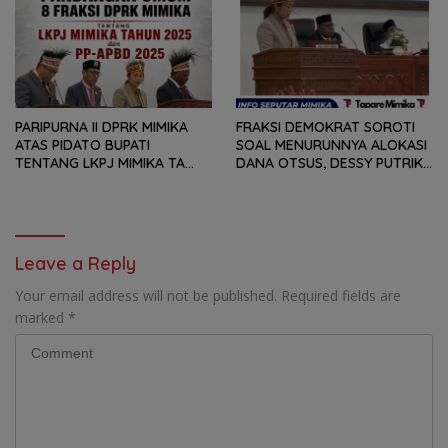
TETAPI SEJAUH MANA
DAN RANPERDA PP- APBD
MAMPU MENJAWAB
TAHUN ANGGARAN 2025
KEBUTUHAN MASYARAKAT
PARIPURNA II DPRK MIMIKA
FRAKSI DEMOKRAT SOROTI
ATAS PIDATO BUPATI
SOAL MENURUNNYA ALOKASI
TENTANG LKPJ MIMIKA TA
DANA OTSUS, DESSY PUTRIKA
2025, 8 FRAKSI DPRK MIMIKA
: PADAHAL OTSUS
SOROTI BERMACAM HAL
MERUPAKAN INSTRUMEN
UTAMA PEMBIAYAAN AFIRMASI
BAGI OAP
Leave a Reply
Your email address will not be published.
Required fields are
marked
*