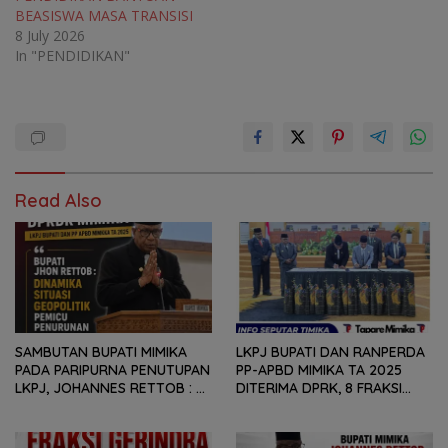
BEASISWA MASA TRANSISI
8 July 2026
In "PENDIDIKAN"
Read Also
SAMBUTAN BUPATI MIMIKA
LKPJ BUPATI DAN RANPERDA
PADA PARIPURNA PENUTUPAN
PP-APBD MIMIKA TA 2025
LKPJ, JOHANNES RETTOB :
DITERIMA DPRK, 8 FRAKSI
DINAMIKA SITUASI
SAMPAIKAN SEJUMLAH
GEOPOLITIK GLOBAL PEMICU
REKOMENDASI DAN CATATAN
PENURUNAN FISKAL DAERAH
KEPADA PEMERINTAH DAERAH