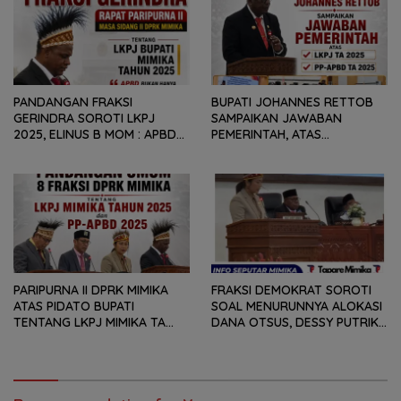
PANDANGAN FRAKSI
BUPATI JOHANNES RETTOB
GERINDRA SOROTI LKPJ
SAMPAIKAN JAWABAN
2025, ELINUS B MOM : APBD
PEMERINTAH, ATAS
BUKAN HANYA SOAL ANGKA
PANDANGAN UMUM FRAKSI
DAN LAPORAN KEUANGAN,
DPRK MIMIKA TERHADAP LKPJ
TETAPI SEJAUH MANA
DAN RANPERDA PP- APBD
MAMPU MENJAWAB
TAHUN ANGGARAN 2025
KEBUTUHAN MASYARAKAT
PARIPURNA II DPRK MIMIKA
FRAKSI DEMOKRAT SOROTI
ATAS PIDATO BUPATI
SOAL MENURUNNYA ALOKASI
TENTANG LKPJ MIMIKA TA
DANA OTSUS, DESSY PUTRIKA
2025, 8 FRAKSI DPRK MIMIKA
: PADAHAL OTSUS
SOROTI BERMACAM HAL
MERUPAKAN INSTRUMEN
UTAMA PEMBIAYAAN AFIRMASI
BAGI OAP