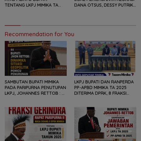
TENTANG LKPJ MIMIKA TA
DANA OTSUS, DESSY PUTRIKA
2025, 8 FRAKSI DPRK MIMIKA
: PADAHAL OTSUS
SOROTI BERMACAM HAL
MERUPAKAN INSTRUMEN
UTAMA PEMBIAYAAN AFIRMASI
BAGI OAP
Recommendation for You
SAMBUTAN BUPATI MIMIKA
LKPJ BUPATI DAN RANPERDA
PADA PARIPURNA PENUTUPAN
PP-APBD MIMIKA TA 2025
LKPJ, JOHANNES RETTOB :
DITERIMA DPRK, 8 FRAKSI
DINAMIKA SITUASI
SAMPAIKAN SEJUMLAH
GEOPOLITIK GLOBAL PEMICU
REKOMENDASI DAN CATATAN
PENURUNAN FISKAL DAERAH
KEPADA PEMERINTAH DAERAH