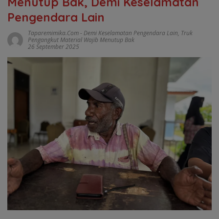
Menutup Bak, Demi Keselamatan
Pengendara Lain
Taparemimika.com
-
Demi Keselamatan Pengendara Lain
,
Truk
Pengangkut Material Wajib Menutup Bak
26 September 2025