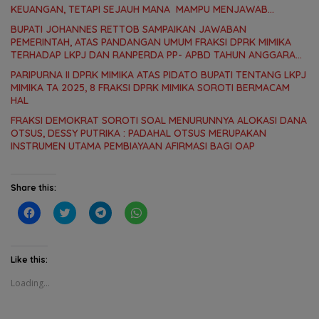
KEUANGAN, TETAPI SEJAUH MANA MAMPU MENJAWAB
KEBUTUHAN MASYARAKAT
BUPATI JOHANNES RETTOB SAMPAIKAN JAWABAN
PEMERINTAH, ATAS PANDANGAN UMUM FRAKSI DPRK MIMIKA
TERHADAP LKPJ DAN RANPERDA PP- APBD TAHUN ANGGARAN
2025
PARIPURNA II DPRK MIMIKA ATAS PIDATO BUPATI TENTANG LKPJ
MIMIKA TA 2025, 8 FRAKSI DPRK MIMIKA SOROTI BERMACAM
HAL
FRAKSI DEMOKRAT SOROTI SOAL MENURUNNYA ALOKASI DANA
OTSUS, DESSY PUTRIKA : PADAHAL OTSUS MERUPAKAN
INSTRUMEN UTAMA PEMBIAYAAN AFIRMASI BAGI OAP
Share this:
C
C
C
C
l
l
l
l
i
i
i
i
c
c
c
c
k
k
k
k
t
t
t
t
Like this:
o
o
o
o
s
s
s
s
Loading...
h
h
h
h
a
a
a
a
r
r
r
r
e
e
e
e