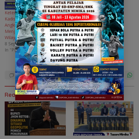
Keterbatasan Armada,
Kadis DLH : Layanan
Angkutan Sampah Belum
Menjangkau Semua
Wilayah di Timika
8 September 2025
In "PEMERINTAH"
Read Also