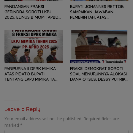
PANDANGAN FRAKSI
BUPATI JOHANNES RETTOB
GERINDRA SOROTI LKPJ
SAMPAIKAN JAWABAN
2025, ELINUS B MOM : APBD
PEMERINTAH, ATAS
BUKAN HANYA SOAL ANGKA
PANDANGAN UMUM FRAKSI
DAN LAPORAN KEUANGAN,
DPRK MIMIKA TERHADAP LKPJ
TETAPI SEJAUH MANA
DAN RANPERDA PP- APBD
MAMPU MENJAWAB
TAHUN ANGGARAN 2025
KEBUTUHAN MASYARAKAT
PARIPURNA II DPRK MIMIKA
FRAKSI DEMOKRAT SOROTI
ATAS PIDATO BUPATI
SOAL MENURUNNYA ALOKASI
TENTANG LKPJ MIMIKA TA
DANA OTSUS, DESSY PUTRIKA
2025, 8 FRAKSI DPRK MIMIKA
: PADAHAL OTSUS
SOROTI BERMACAM HAL
MERUPAKAN INSTRUMEN
UTAMA PEMBIAYAAN AFIRMASI
BAGI OAP
Leave a Reply
Your email address will not be published.
Required fields are
marked
*