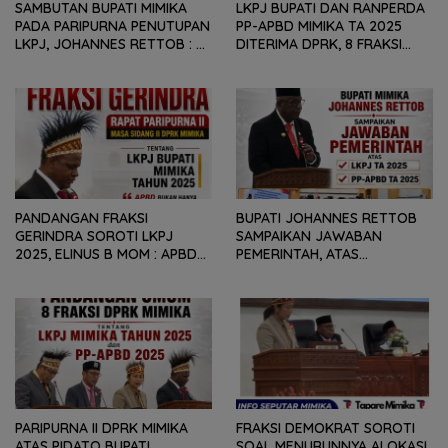
SAMBUTAN BUPATI MIMIKA
LKPJ BUPATI DAN RANPERDA
PADA PARIPURNA PENUTUPAN
PP-APBD MIMIKA TA 2025
LKPJ, JOHANNES RETTOB :
DITERIMA DPRK, 8 FRAKSI
DINAMIKA SITUASI
SAMPAIKAN SEJUMLAH
GEOPOLITIK GLOBAL PEMICU
REKOMENDASI DAN CATATAN
PENURUNAN FISKAL DAERAH
KEPADA PEMERINTAH DAERAH
PANDANGAN FRAKSI
BUPATI JOHANNES RETTOB
GERINDRA SOROTI LKPJ
SAMPAIKAN JAWABAN
2025, ELINUS B MOM : APBD
PEMERINTAH, ATAS
BUKAN HANYA SOAL ANGKA
PANDANGAN UMUM FRAKSI
DAN LAPORAN KEUANGAN,
DPRK MIMIKA TERHADAP LKPJ
TETAPI SEJAUH MANA
DAN RANPERDA PP- APBD
MAMPU MENJAWAB
TAHUN ANGGARAN 2025
KEBUTUHAN MASYARAKAT
PARIPURNA II DPRK MIMIKA
FRAKSI DEMOKRAT SOROTI
ATAS PIDATO BUPATI
SOAL MENURUNNYA ALOKASI