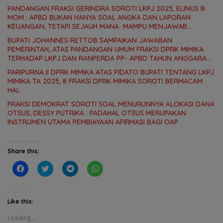
PANDANGAN FRAKSI GERINDRA SOROTI LKPJ 2025, ELINUS B
MOM : APBD BUKAN HANYA SOAL ANGKA DAN LAPORAN
KEUANGAN, TETAPI SEJAUH MANA MAMPU MENJAWAB
KEBUTUHAN MASYARAKAT
BUPATI JOHANNES RETTOB SAMPAIKAN JAWABAN
PEMERINTAH, ATAS PANDANGAN UMUM FRAKSI DPRK MIMIKA
TERHADAP LKPJ DAN RANPERDA PP- APBD TAHUN ANGGARAN
2025
PARIPURNA II DPRK MIMIKA ATAS PIDATO BUPATI TENTANG LKPJ
MIMIKA TA 2025, 8 FRAKSI DPRK MIMIKA SOROTI BERMACAM
HAL
FRAKSI DEMOKRAT SOROTI SOAL MENURUNNYA ALOKASI DANA
OTSUS, DESSY PUTRIKA : PADAHAL OTSUS MERUPAKAN
INSTRUMEN UTAMA PEMBIAYAAN AFIRMASI BAGI OAP
Share this:
C
C
C
C
l
l
l
l
i
i
i
i
c
c
c
c
k
k
k
k
t
t
t
t
Like this:
o
o
o
o
s
s
s
s
Loading...
h
h
h
h