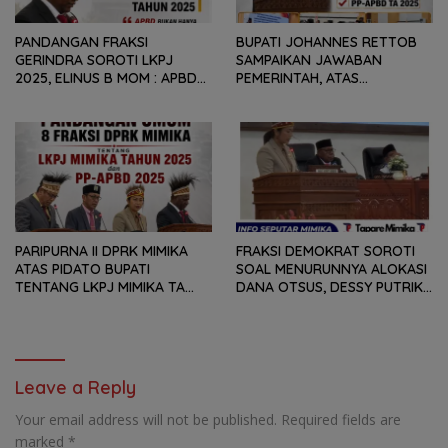
PANDANGAN FRAKSI
BUPATI JOHANNES RETTOB
GERINDRA SOROTI LKPJ
SAMPAIKAN JAWABAN
2025, ELINUS B MOM : APBD
PEMERINTAH, ATAS
BUKAN HANYA SOAL ANGKA
PANDANGAN UMUM FRAKSI
DAN LAPORAN KEUANGAN,
DPRK MIMIKA TERHADAP LKPJ
TETAPI SEJAUH MANA
DAN RANPERDA PP- APBD
MAMPU MENJAWAB
TAHUN ANGGARAN 2025
KEBUTUHAN MASYARAKAT
PARIPURNA II DPRK MIMIKA
FRAKSI DEMOKRAT SOROTI
ATAS PIDATO BUPATI
SOAL MENURUNNYA ALOKASI
TENTANG LKPJ MIMIKA TA
DANA OTSUS, DESSY PUTRIKA
2025, 8 FRAKSI DPRK MIMIKA
: PADAHAL OTSUS
SOROTI BERMACAM HAL
MERUPAKAN INSTRUMEN
UTAMA PEMBIAYAAN AFIRMASI
BAGI OAP
Leave a Reply
Your email address will not be published.
Required fields are
marked
*