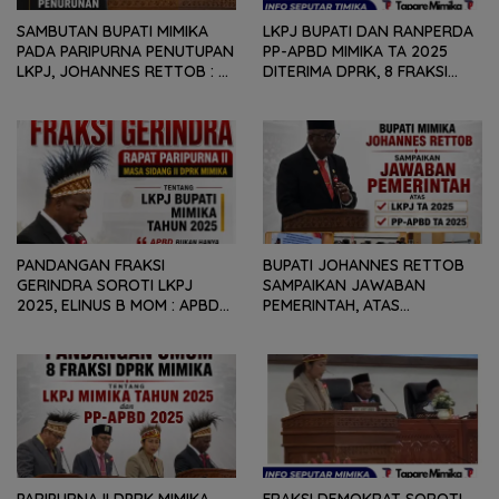
SAMBUTAN BUPATI MIMIKA
LKPJ BUPATI DAN RANPERDA
PADA PARIPURNA PENUTUPAN
PP-APBD MIMIKA TA 2025
LKPJ, JOHANNES RETTOB :
DITERIMA DPRK, 8 FRAKSI
DINAMIKA SITUASI
SAMPAIKAN SEJUMLAH
GEOPOLITIK GLOBAL PEMICU
REKOMENDASI DAN CATATAN
PENURUNAN FISKAL DAERAH
KEPADA PEMERINTAH DAERAH
PANDANGAN FRAKSI
BUPATI JOHANNES RETTOB
GERINDRA SOROTI LKPJ
SAMPAIKAN JAWABAN
2025, ELINUS B MOM : APBD
PEMERINTAH, ATAS
BUKAN HANYA SOAL ANGKA
PANDANGAN UMUM FRAKSI
DAN LAPORAN KEUANGAN,
DPRK MIMIKA TERHADAP LKPJ
TETAPI SEJAUH MANA
DAN RANPERDA PP- APBD
MAMPU MENJAWAB
TAHUN ANGGARAN 2025
KEBUTUHAN MASYARAKAT