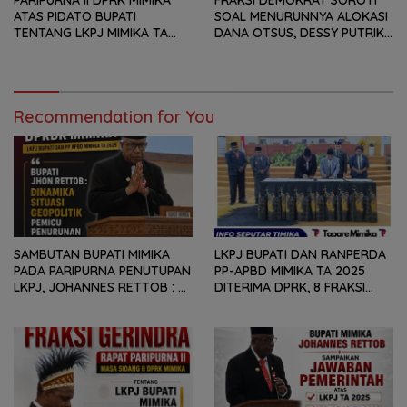
PARIPURNA II DPRK MIMIKA
FRAKSI DEMOKRAT SOROTI
ATAS PIDATO BUPATI
SOAL MENURUNNYA ALOKASI
TENTANG LKPJ MIMIKA TA
DANA OTSUS, DESSY PUTRIKA
2025, 8 FRAKSI DPRK MIMIKA
: PADAHAL OTSUS
SOROTI BERMACAM HAL
MERUPAKAN INSTRUMEN
UTAMA PEMBIAYAAN AFIRMASI
BAGI OAP
Recommendation for You
SAMBUTAN BUPATI MIMIKA
LKPJ BUPATI DAN RANPERDA
PADA PARIPURNA PENUTUPAN
PP-APBD MIMIKA TA 2025
LKPJ, JOHANNES RETTOB :
DITERIMA DPRK, 8 FRAKSI
DINAMIKA SITUASI
SAMPAIKAN SEJUMLAH
GEOPOLITIK GLOBAL PEMICU
REKOMENDASI DAN CATATAN
PENURUNAN FISKAL DAERAH
KEPADA PEMERINTAH DAERAH