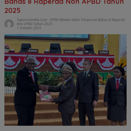
Bahas 8 Raperda Non APBD Tahun
2025
Taparemimika.com
-
DPRK Mimika Gelar Paripurna Bahas 8 Raperda
Non APBD Tahun 2025
1 October 2025