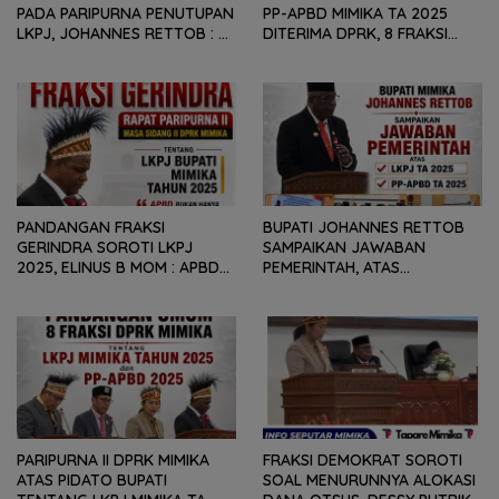
PADA PARIPURNA PENUTUPAN
PP-APBD MIMIKA TA 2025
LKPJ, JOHANNES RETTOB :
DITERIMA DPRK, 8 FRAKSI
DINAMIKA SITUASI
SAMPAIKAN SEJUMLAH
GEOPOLITIK GLOBAL PEMICU
REKOMENDASI DAN CATATAN
PENURUNAN FISKAL DAERAH
KEPADA PEMERINTAH DAERAH
PANDANGAN FRAKSI
BUPATI JOHANNES RETTOB
GERINDRA SOROTI LKPJ
SAMPAIKAN JAWABAN
2025, ELINUS B MOM : APBD
PEMERINTAH, ATAS
BUKAN HANYA SOAL ANGKA
PANDANGAN UMUM FRAKSI
DAN LAPORAN KEUANGAN,
DPRK MIMIKA TERHADAP LKPJ
TETAPI SEJAUH MANA
DAN RANPERDA PP- APBD
MAMPU MENJAWAB
TAHUN ANGGARAN 2025
KEBUTUHAN MASYARAKAT
PARIPURNA II DPRK MIMIKA
FRAKSI DEMOKRAT SOROTI
ATAS PIDATO BUPATI
SOAL MENURUNNYA ALOKASI