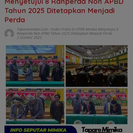
Menyetujui 8 Ranperda Non APBD
Tahun 2025 Ditetapkan Menjadi
Perda
Taparemimika.com
-
Fraksi-Fraksi Di DPRK Mimika Menyetujui 8
Ranperda Non APBD Tahun 2025 Ditetapkan Menjadi Perda
2 October 2025