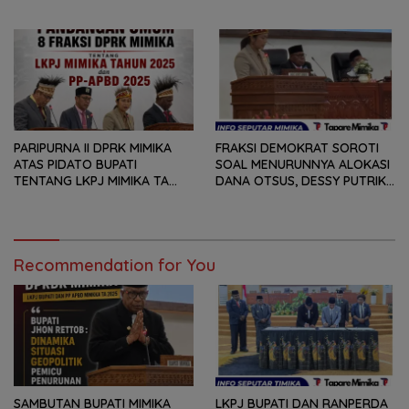
BUKAN HANYA SOAL ANGKA
PANDANGAN UMUM FRAKSI
DAN LAPORAN KEUANGAN,
DPRK MIMIKA TERHADAP LKPJ
TETAPI SEJAUH MANA
DAN RANPERDA PP- APBD
MAMPU MENJAWAB
TAHUN ANGGARAN 2025
KEBUTUHAN MASYARAKAT
PARIPURNA II DPRK MIMIKA
FRAKSI DEMOKRAT SOROTI
ATAS PIDATO BUPATI
SOAL MENURUNNYA ALOKASI
TENTANG LKPJ MIMIKA TA
DANA OTSUS, DESSY PUTRIKA
2025, 8 FRAKSI DPRK MIMIKA
: PADAHAL OTSUS
SOROTI BERMACAM HAL
MERUPAKAN INSTRUMEN
UTAMA PEMBIAYAAN AFIRMASI
BAGI OAP
Recommendation for You
SAMBUTAN BUPATI MIMIKA
LKPJ BUPATI DAN RANPERDA