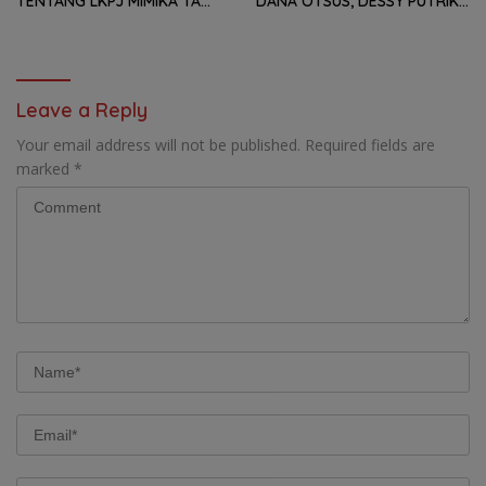
TENTANG LKPJ MIMIKA TA
DANA OTSUS, DESSY PUTRIKA
2025, 8 FRAKSI DPRK MIMIKA
: PADAHAL OTSUS
SOROTI BERMACAM HAL
MERUPAKAN INSTRUMEN
UTAMA PEMBIAYAAN AFIRMASI
BAGI OAP
Leave a Reply
Your email address will not be published.
Required fields are
marked
*