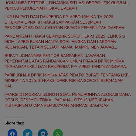
JOHANNES RETTOB : DINAMIKA SITUASI GEOPOLITIK GLOBAL
PEMICU PENURUNAN FISKAL DAERAH
LKPJ BUPATI DAN RANPERDA PP-APBD MIMIKA TA 2025
DITERIMA DPRK, 8 FRAKSI SAMPAIKAN SEJUMLAH
REKOMENDASI DAN CATATAN KEPADA PEMERINTAH DAERAH
PANDANGAN FRAKSI GERINDRA SOROTI LKPJ 2025, ELINUS B
MOM : APBD BUKAN HANYA SOAL ANGKA DAN LAPORAN
KEUANGAN, TETAPI SEJAUH MANA MAMPU MENJAWAB
KEBUTUHAN MASYARAKAT
BUPATI JOHANNES RETTOB SAMPAIKAN JAWABAN
PEMERINTAH, ATAS PANDANGAN UMUM FRAKSI DPRK MIMIKA
TERHADAP LKPJ DAN RANPERDA PP- APBD TAHUN ANGGARAN
2025
PARIPURNA II DPRK MIMIKA ATAS PIDATO BUPATI TENTANG LKPJ
MIMIKA TA 2025, 8 FRAKSI DPRK MIMIKA SOROTI BERMACAM
HAL
FRAKSI DEMOKRAT SOROTI SOAL MENURUNNYA ALOKASI DANA
OTSUS, DESSY PUTRIKA : PADAHAL OTSUS MERUPAKAN
INSTRUMEN UTAMA PEMBIAYAAN AFIRMASI BAGI OAP
Share this:
C
C
C
C