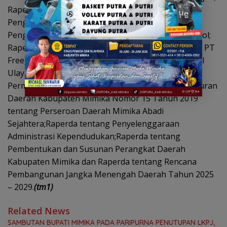
Raperda tentang Perlindungan dan Pemberdayaan
Pengusaha Orang Asli Papua; Raperda tentang
Pengendalian dan Pengawasan Minuman Beralkohol;
Raperda tentang Pembagian Saham Hasil Divestasi PT
Freeport Indonesia Kepada Masyarakat Pemiliki Hal
Ulayat dan Masyarakat Yang Terkena Dampak
Permanen;Raperda tentang Perubahan Atas Peraturan
Daerah Kabupaten Mimika Nomor 15 Tahun 2019
tentang Perseroan Daerah Mimika Abadi
Sejahtera;Raperda tentang Penyelenggaraan
Administrasi Kependudukan;Raperda tentang
Pembentukan dan Susunan Perangkat Daerah
Kabupaten Mimika dan Raperda tentang Rencana
Pembangunan Jangka Menengah Daerah Tahun 2025
– 2029.
(tm1)
Related News
SAMBUTAN BUPATI MIMIKA PADA PARIPURNA PENUTUPAN LKPJ,