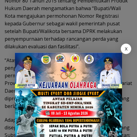
Nomor 80 Tahun 2015 tentang Pembentukan Produk
Hukum Daerah mengamatkan bahwa “Bupati/Wali
Kota mengajukan permohonan Nomor Registrasi
kepada Gubernur sebagai wakil pemerintah pusat
setelah Bupati/Walikota bersama DPRK melakukan
penyempurnaan terhadap rancangan perda yang
dilakukan evaluasi dan fasilitasi”.
X
“Atas amanat Permendagri tersebut, maka setelah
pengesahan bersama ini, akan kami ajukan surat
permohonan Nomor Register kepada Gubernur
Provinsi Papua Tengah melalui Biro Hukum Sekretariat
Daerah Provinsi Papua Tengah untuk selanjutnya
diproses sesuai Peraturan perundang undangan yang
berlaku,” tutupnya.
Adapun Rancangan Peraturan Daerah yang telah
disepakati dan diparipurnakan, yaitu: Raperda tentang
Subsidi Transportasi Wilayah Pesisir dan Pegunungan;