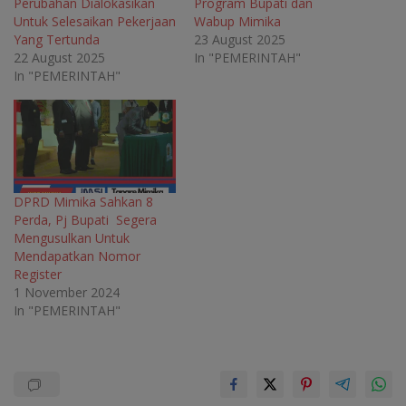
Perubahan Dialokasikan
Program Bupati dan
d
o
d
d
o
w
o
o
Untuk Selesaikan Pekerjaan
Wabup Mimika
w
)
w
w
Yang Tertunda
23 August 2025
)
)
)
22 August 2025
In "PEMERINTAH"
In "PEMERINTAH"
DPRD Mimika Sahkan 8
Perda, Pj Bupati Segera
Mengusulkan Untuk
Mendapatkan Nomor
Register
1 November 2024
In "PEMERINTAH"