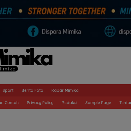
Sport
BerIta Foto
Kabar Mimika
n Contoh
Privacy Policy
Redaksi
Sample Page
Tenta