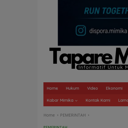
Home
Hukum
Video
Ekonomi
Kabar Mimika
Kontak Kami
Lama
Home
PEMERINTAH
PEMERINTAH