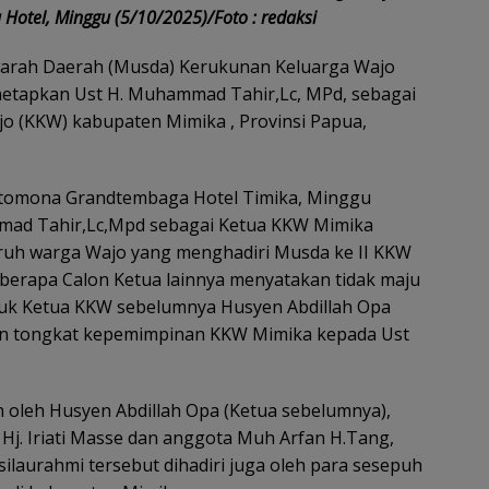
 Hotel, Minggu (5/10/2025)/Foto : redaksi
rah Daerah (Musda) Kerukunan Keluarga Wajo
etapkan Ust H. Muhammad Tahir,Lc, MPd, sebagai
o (KKW) kabupaten Mimika , Provinsi Papua,
 Otomona Grandtembaga Hotel Timika, Minggu
mad Tahir,Lc,Mpd sebagai Ketua KKW Mimika
luruh warga Wajo yang menghadiri Musda ke II KKW
eberapa Calon Ketua lainnya menyatakan tidak maju
suk Ketua KKW sebelumnya Husyen Abdillah Opa
n tongkat kepemimpinan KKW Mimika kepada Ust
 oleh Husyen Abdillah Opa (Ketua sebelumnya),
 Hj. Iriati Masse dan anggota Muh Arfan H.Tang,
laurahmi tersebut dihadiri juga oleh para sesepuh