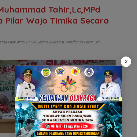
t Muhammad Tahir,Lc,MPd
a Pilar Wajo Timika Secara
etua Pilar Wajo Timika Secara Aklamasi
,
Musda KKW Ke II
,
Ust
X