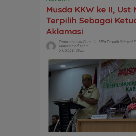
Musda KKW ke II, Us
Terpilih Sebagai Ketu
Aklamasi
Taparemimika.com
-
Lc
,
MPd Terpilih Sebagai K
Muhammad Tahir
5 October 2025