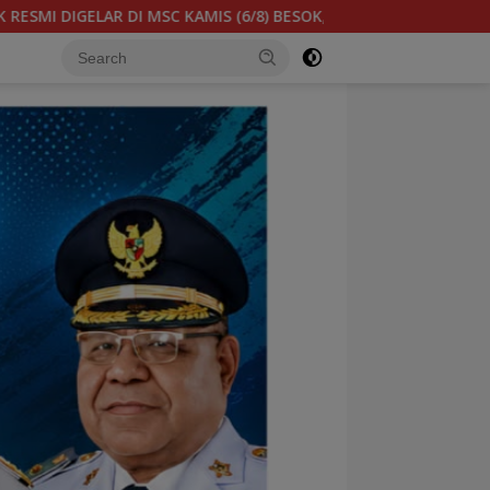
ADISPORA : WADAH BAGI GENERASI MUDA UNTUK MENGEMBANGKAN 