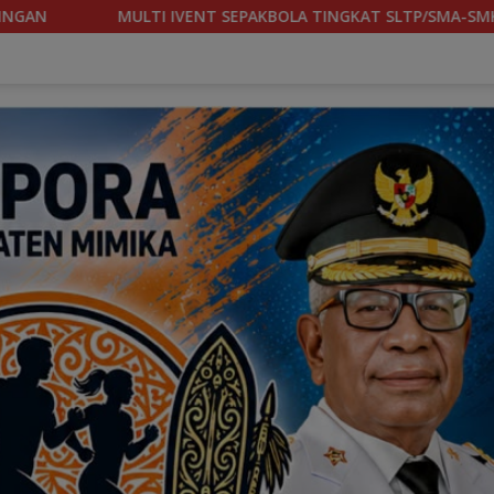
 SLTP/SMA-SMK RESMI DIGELAR DI MSC KAMIS (6/8) BESOK, K