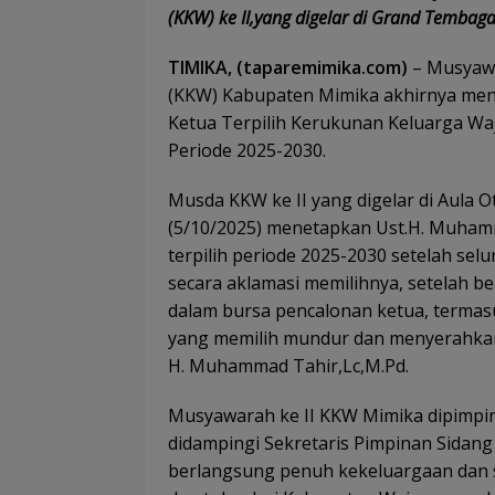
(KKW) ke II,yang digelar di Grand Tembaga
TIMIKA, (taparemimika.com)
– Musyawa
(KKW) Kabupaten Mimika akhirnya men
Ketua Terpilih Kerukunan Keluarga Waj
Periode 2025-2030.
Musda KKW ke II yang digelar di Aula
(5/10/2025) menetapkan Ust.H. Muham
terpilih periode 2025-2030 setelah se
secara aklamasi memilihnya, setelah b
dalam bursa pencalonan ketua, terma
yang memilih mundur dan menyerahka
H. Muhammad Tahir,Lc,M.Pd.
Musyawarah ke II KKW Mimika dipimpin
didampingi Sekretaris Pimpinan Sidang
berlangsung penuh kekeluargaan dan si