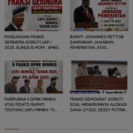
PENURUNAN FISKAL DAERAH
KEPADA PEMERINTAH DAERAH
PANDANGAN FRAKSI
BUPATI JOHANNES RETTOB
GERINDRA SOROTI LKPJ
SAMPAIKAN JAWABAN
2025, ELINUS B MOM : APBD
PEMERINTAH, ATAS
BUKAN HANYA SOAL ANGKA
PANDANGAN UMUM FRAKSI
DAN LAPORAN KEUANGAN,
DPRK MIMIKA TERHADAP LKPJ
TETAPI SEJAUH MANA
DAN RANPERDA PP- APBD
MAMPU MENJAWAB
TAHUN ANGGARAN 2025
KEBUTUHAN MASYARAKAT
PARIPURNA II DPRK MIMIKA
FRAKSI DEMOKRAT SOROTI
ATAS PIDATO BUPATI
SOAL MENURUNNYA ALOKASI
TENTANG LKPJ MIMIKA TA
DANA OTSUS, DESSY PUTRIKA
2025, 8 FRAKSI DPRK MIMIKA
: PADAHAL OTSUS
SOROTI BERMACAM HAL
MERUPAKAN INSTRUMEN
UTAMA PEMBIAYAAN AFIRMASI
BAGI OAP