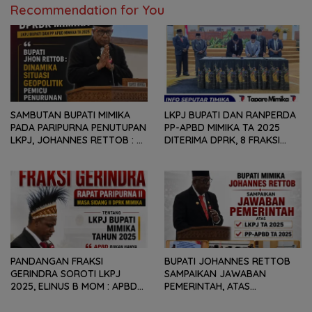
Recommendation for You
SAMBUTAN BUPATI MIMIKA
LKPJ BUPATI DAN RANPERDA
PADA PARIPURNA PENUTUPAN
PP-APBD MIMIKA TA 2025
LKPJ, JOHANNES RETTOB :
DITERIMA DPRK, 8 FRAKSI
DINAMIKA SITUASI
SAMPAIKAN SEJUMLAH
GEOPOLITIK GLOBAL PEMICU
REKOMENDASI DAN CATATAN
PENURUNAN FISKAL DAERAH
KEPADA PEMERINTAH DAERAH
PANDANGAN FRAKSI
BUPATI JOHANNES RETTOB
GERINDRA SOROTI LKPJ
SAMPAIKAN JAWABAN
2025, ELINUS B MOM : APBD
PEMERINTAH, ATAS
BUKAN HANYA SOAL ANGKA
PANDANGAN UMUM FRAKSI
DAN LAPORAN KEUANGAN,
DPRK MIMIKA TERHADAP LKPJ