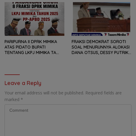
TETAPI SEJAUH MANA
DAN RANPERDA PP- APBD
MAMPU MENJAWAB
TAHUN ANGGARAN 2025
KEBUTUHAN MASYARAKAT
PARIPURNA II DPRK MIMIKA
FRAKSI DEMOKRAT SOROTI
ATAS PIDATO BUPATI
SOAL MENURUNNYA ALOKASI
TENTANG LKPJ MIMIKA TA
DANA OTSUS, DESSY PUTRIKA
2025, 8 FRAKSI DPRK MIMIKA
: PADAHAL OTSUS
SOROTI BERMACAM HAL
MERUPAKAN INSTRUMEN
UTAMA PEMBIAYAAN AFIRMASI
BAGI OAP
Leave a Reply
Your email address will not be published.
Required fields are
marked
*