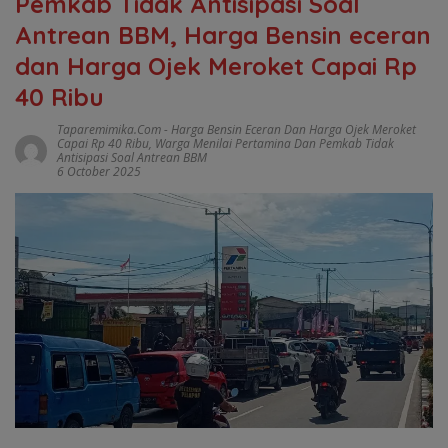
Pemkab Tidak Antisipasi Soal
Antrean BBM, Harga Bensin eceran
dan Harga Ojek Meroket Capai Rp
40 Ribu
Taparemimika.com
-
Harga Bensin Eceran Dan Harga Ojek Meroket
Capai Rp 40 Ribu
,
Warga Menilai Pertamina Dan Pemkab Tidak
Antisipasi Soal Antrean BBM
6 October 2025