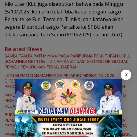
Kilo Liter (KL), juga disebutkan bahwa pada Minggu
(5/10/2025) kemarin telah tiba kapal dengan kargo
Pertalite ke Fuel Terminal Timika, dan katanya akan
segera Distribusi kargo Pertalite ke SPBU akan
dilakukan pada hari Senin (6/10/2025) hari ini. (tm1)
Related News
SAMBUTAN BUPATI MIMIKA PADA PARIPURNA PENUTUPAN LKPJ,
JOHANNES RETTOB : DINAMIKA SITUASI GEOPOLITIK GLOBAL
PEMICU PENURUNAN FISKAL DAERAH
X
LKPJ BUPATI DAN RANPERDA PP-APBD MIMIKA TA 2025
DITERIMA DPRK, 8 FRAKSI SAMPAIKAN SEJUMLAH
REKOMENDASI DAN CATATAN KEPADA PEMERINTAH DAERAH
PANDANGAN FRAKSI GERINDRA SOROTI LKPJ 2025, ELINUS B
MOM : APBD BUKAN HANYA SOAL ANGKA DAN LAPORAN
KEUANGAN, TETAPI SEJAUH MANA MAMPU MENJAWAB
KEBUTUHAN MASYARAKAT
BUPATI JOHANNES RETTOB SAMPAIKAN JAWABAN
PEMERINTAH, ATAS PANDANGAN UMUM FRAKSI DPRK MIMIKA
TERHADAP LKPJ DAN RANPERDA PP- APBD TAHUN ANGGARAN
2025
PARIPURNA II DPRK MIMIKA ATAS PIDATO BUPATI TENTANG LKPJ