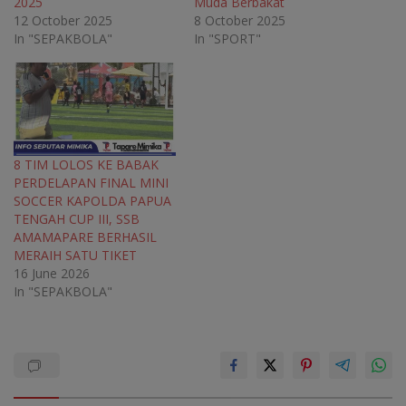
2025
Muda Berbakat
d
o
d
d
o
w
o
o
12 October 2025
8 October 2025
w
)
w
w
In "SEPAKBOLA"
In "SPORT"
)
)
)
8 TIM LOLOS KE BABAK
PERDELAPAN FINAL MINI
SOCCER KAPOLDA PAPUA
TENGAH CUP III, SSB
AMAMAPARE BERHASIL
MERAIH SATU TIKET
16 June 2026
In "SEPAKBOLA"