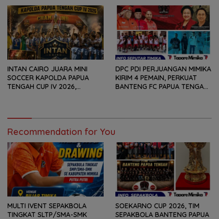
PESERTA
TAHUN
INTAN CAIRO JUARA MINI
DPC PDI PERJUANGAN MIMIKA
SOCCER KAPOLDA PAPUA
KIRIM 4 PEMAIN, PERKUAT
TENGAH CUP IV 2026,
BANTENG FC PAPUA TENGAH
TUNDUKKAN GOLDSTONE FC
PADA SOEKARNO CUP 2026
5-2 DI PARTAI FINAL
DI JAWA TIMUR
Recommendation for You
MULTI IVENT SEPAKBOLA
SOEKARNO CUP 2026, TIM
TINGKAT SLTP/SMA-SMK
SEPAKBOLA BANTENG PAPUA