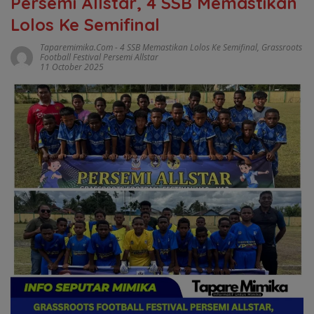
Persemi Allstar, 4 SSB Memastikan
Lolos Ke Semifinal
Taparemimika.com
-
4 SSB Memastikan Lolos Ke Semifinal
,
Grassroots
Football Festival Persemi Allstar
11 October 2025