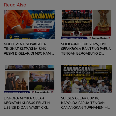
Read Also
MULTI IVENT SEPAKBOLA
SOEKARNO CUP 2026, TIM
TINGKAT SLTP/SMA-SMK
SEPAKBOLA BANTENG PAPUA
RESMI DIGELAR DI MSC KAMIS
TENGAH BERGABUNG DI
(6/8) BESOK, KADISPORA :
GROUP B, BERSAMA
WADAH BAGI GENERASI MUDA
SULAWESI SELATAN,
UNTUK MENGEMBANGKAN
KALIMANTAN TIMUR DAN DIY
BAKAT
YOGYAKARTA
DISPORA MIMIKA GELAR
SUKSES GELAR CUP IV,
KEGIATAN KURSUS PELATIH
KAPOLDA PAPUA TENGAH
LISENSI D DAN WASIT C-2
CANANGKAN TURNAMEN MINI
SEPAKABOLA, DIIKUTI 50
SOCCER DIGELAR SETIAP