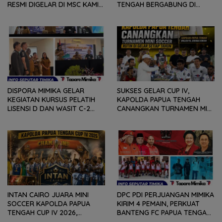
RESMI DIGELAR DI MSC KAMIS
TENGAH BERGABUNG DI
(6/8) BESOK, KADISPORA :
GROUP B, BERSAMA
WADAH BAGI GENERASI MUDA
SULAWESI SELATAN,
UNTUK MENGEMBANGKAN
KALIMANTAN TIMUR DAN DIY
BAKAT
YOGYAKARTA
DISPORA MIMIKA GELAR
SUKSES GELAR CUP IV,
KEGIATAN KURSUS PELATIH
KAPOLDA PAPUA TENGAH
LISENSI D DAN WASIT C-2
CANANGKAN TURNAMEN MINI
SEPAKABOLA, DIIKUTI 50
SOCCER DIGELAR SETIAP
PESERTA
TAHUN
INTAN CAIRO JUARA MINI
DPC PDI PERJUANGAN MIMIKA
SOCCER KAPOLDA PAPUA
KIRIM 4 PEMAIN, PERKUAT
TENGAH CUP IV 2026,
BANTENG FC PAPUA TENGAH
TUNDUKKAN GOLDSTONE FC
PADA SOEKARNO CUP 2026