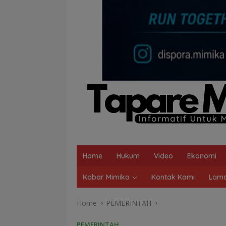
Home
Hukum
Video
Ekonomi
Kabar Mimika
Kontak Kami
Lama
Home
PEMERINTAH
PEMERINTAH