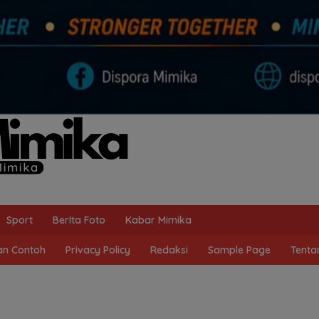
Sport
BerIta Foto
Kabar Mimika
n Contoh
Privacy Policy
Redaksi
Sample Page
Tenta