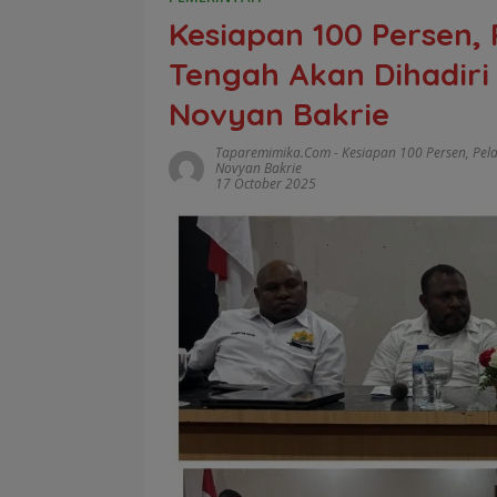
Kesiapan 100 Persen,
Tengah Akan Dihadiri
Novyan Bakrie
Taparemimika.com
-
Kesiapan 100 Persen
,
Pel
Novyan Bakrie
17 October 2025