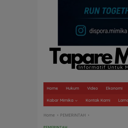
Home
Hukum
Video
Ekonomi
Kabar Mimika
Kontak Kami
Lama
Home
PEMERINTAH
PEMERINTAH