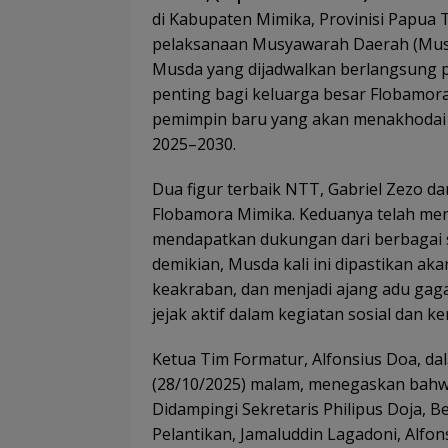
di Kabupaten Mimika, Provinisi Papua
pelaksanaan Musyawarah Daerah (Musda
Musda yang dijadwalkan berlangsung
penting bagi keluarga besar Flobamo
pemimpin baru yang akan menakhodai o
2025–2030.
Dua figur terbaik NTT, Gabriel Zezo d
Flobamora Mimika. Keduanya telah me
mendapatkan dukungan dari berbagai 
demikian, Musda kali ini dipastikan a
keakraban, dan menjadi ajang adu gaga
jejak aktif dalam kegiatan sosial dan 
Ketua Tim Formatur, Alfonsius Doa, dal
(28/10/2025) malam, menegaskan bahwa
Didampingi Sekretaris Philipus Doja, B
Pelantikan, Jamaluddin Lagadoni, Al