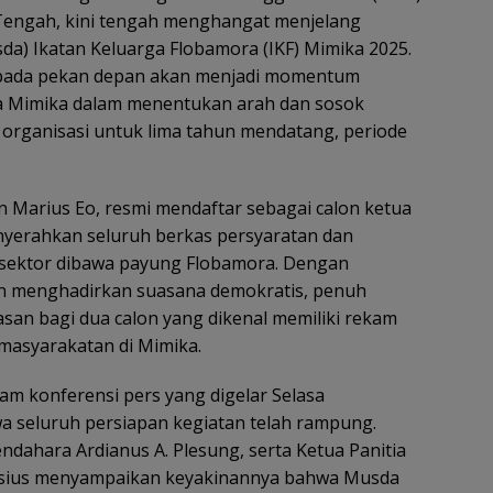
 Tengah, kini tengah menghangat menjelang
) Ikatan Keluarga Flobamora (IKF) Mimika 2025.
 pada pekan depan akan menjadi momentum
ra Mimika dalam menentukan arah dan sosok
rganisasi untuk lima tahun mendatang, periode
an Marius Eo, resmi mendaftar sebagai calon ketua
nyerahkan seluruh berkas persyaratan dan
sektor dibawa payung Flobamora. Dengan
kan menghadirkan suasana demokratis, penuh
san bagi dua calon yang dikenal memiliki rekam
kemasyarakatan di Mimika.
am konferensi pers yang digelar Selasa
 seluruh persiapan kegiatan telah rampung.
endahara Ardianus A. Plesung, serta Ketua Panitia
fonsius menyampaikan keyakinannya bahwa Musda