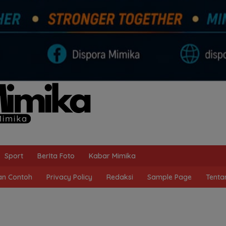
Sport
BerIta Foto
Kabar Mimika
n Contoh
Privacy Policy
Redaksi
Sample Page
Tenta