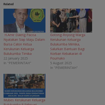
b
t
g
s
o
e
r
A
Related
o
r
a
p
k
(
m
p
(
O
(
(
O
p
O
O
p
e
p
p
e
n
e
e
n
s
n
n
s
i
s
s
i
n
i
i
n
n
n
n
H.Amir Daeng Pacoa
Gotong-Royong Warga
n
e
n
n
Nyatakan Siap Maju Dalam
Kerukunan Keluarga
e
w
e
e
w
w
w
w
Bursa Calon Ketua
Bulukumba Mimika,
w
i
w
w
Kerukunan Keluarga
Salurkan Bantuan Bagi
i
n
i
i
n
d
n
n
Bulukumba Timika
Korban Kebakaran di
d
o
d
d
o
w
o
o
22 January 2025
Poumako
w
)
w
w
In "PEMERINTAH"
5 August 2025
)
)
)
In "PEMERINTAH"
Mubes Kerukunan Keluarga
Bulukumba 9 Februari