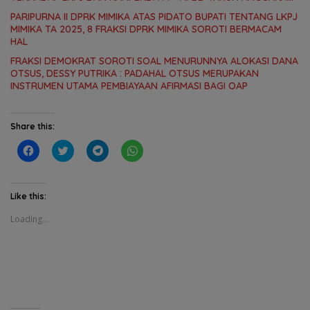
2025
PARIPURNA II DPRK MIMIKA ATAS PIDATO BUPATI TENTANG LKPJ
MIMIKA TA 2025, 8 FRAKSI DPRK MIMIKA SOROTI BERMACAM
HAL
FRAKSI DEMOKRAT SOROTI SOAL MENURUNNYA ALOKASI DANA
OTSUS, DESSY PUTRIKA : PADAHAL OTSUS MERUPAKAN
INSTRUMEN UTAMA PEMBIAYAAN AFIRMASI BAGI OAP
Share this:
C
C
C
C
l
l
l
l
i
i
i
i
c
c
c
c
k
k
k
k
t
t
t
t
Like this:
o
o
o
o
s
s
s
s
Loading...
h
h
h
h
a
a
a
a
r
r
r
r
e
e
e
e
o
o
o
o
n
n
n
n
F
T
T
W
a
w
e
h
c
i
l
a
e
t
e
t