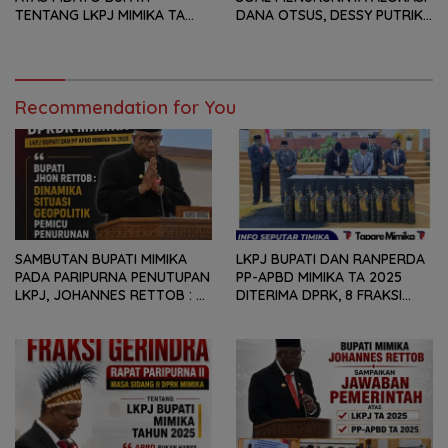
TENTANG LKPJ MIMIKA TA
DANA OTSUS, DESSY PUTRIKA
2025, 8 FRAKSI DPRK MIMIKA
: PADAHAL OTSUS
SOROTI BERMACAM HAL
MERUPAKAN INSTRUMEN
UTAMA PEMBIAYAAN AFIRMASI
BAGI OAP
Recommendation for You
SAMBUTAN BUPATI MIMIKA
LKPJ BUPATI DAN RANPERDA
PADA PARIPURNA PENUTUPAN
PP-APBD MIMIKA TA 2025
LKPJ, JOHANNES RETTOB :
DITERIMA DPRK, 8 FRAKSI
DINAMIKA SITUASI
SAMPAIKAN SEJUMLAH
GEOPOLITIK GLOBAL PEMICU
REKOMENDASI DAN CATATAN
PENURUNAN FISKAL DAERAH
KEPADA PEMERINTAH DAERAH