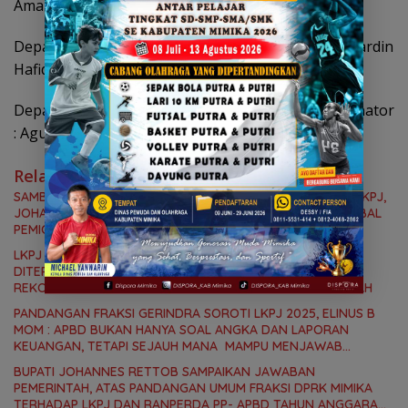
Amalia Awal
Departemen Pemuda Dan Olahraga Kordinator : Hardin
Hafid
Departemen Keamanan dan Tanggap Cepat Kordinator
: Agus Riadi.
(tm1)
Related News
SAMBUTAN BUPATI MIMIKA PADA PARIPURNA PENUTUPAN LKPJ,
JOHANNES RETTOB : DINAMIKA SITUASI GEOPOLITIK GLOBAL
PEMICU PENURUNAN FISKAL DAERAH
LKPJ BUPATI DAN RANPERDA PP-APBD MIMIKA TA 2025
DITERIMA DPRK, 8 FRAKSI SAMPAIKAN SEJUMLAH
REKOMENDASI DAN CATATAN KEPADA PEMERINTAH DAERAH
PANDANGAN FRAKSI GERINDRA SOROTI LKPJ 2025, ELINUS B
MOM : APBD BUKAN HANYA SOAL ANGKA DAN LAPORAN
KEUANGAN, TETAPI SEJAUH MANA MAMPU MENJAWAB
KEBUTUHAN MASYARAKAT
BUPATI JOHANNES RETTOB SAMPAIKAN JAWABAN
PEMERINTAH, ATAS PANDANGAN UMUM FRAKSI DPRK MIMIKA
TERHADAP LKPJ DAN RANPERDA PP- APBD TAHUN ANGGARAN