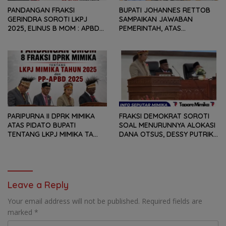
PANDANGAN FRAKSI
BUPATI JOHANNES RETTOB
GERINDRA SOROTI LKPJ
SAMPAIKAN JAWABAN
2025, ELINUS B MOM : APBD
PEMERINTAH, ATAS
BUKAN HANYA SOAL ANGKA
PANDANGAN UMUM FRAKSI
DAN LAPORAN KEUANGAN,
DPRK MIMIKA TERHADAP LKPJ
TETAPI SEJAUH MANA
DAN RANPERDA PP- APBD
MAMPU MENJAWAB
TAHUN ANGGARAN 2025
KEBUTUHAN MASYARAKAT
PARIPURNA II DPRK MIMIKA
FRAKSI DEMOKRAT SOROTI
ATAS PIDATO BUPATI
SOAL MENURUNNYA ALOKASI
TENTANG LKPJ MIMIKA TA
DANA OTSUS, DESSY PUTRIKA
2025, 8 FRAKSI DPRK MIMIKA
: PADAHAL OTSUS
SOROTI BERMACAM HAL
MERUPAKAN INSTRUMEN
UTAMA PEMBIAYAAN AFIRMASI
BAGI OAP
Leave a Reply
Your email address will not be published.
Required fields are
marked
*