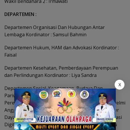
Wakil Bendahara 2 : Irmawati
DEPARTEMEN :
Departemen Organisasi Dan Hubungan Antar
Lembaga Kordinator : Samsul Bahmin
Departemen Hukum, HAM dan Advokasi Kordinator :
Faisal
Departemen Kesehatan, Pemberdayaan Perempuan
dan Perlindungan Kordinator : Liya Sandra
X
Departemen Sosial, Keagamaan, Budaya Dan
Pariwisata Kordinator : Irfandi Departemen
Perekonomian, Koperasi dan UKM Kordinator : Nurelmi
Anggota Departemen Ketenagakerjaan Dan Sumber
Daya Alam Kordinator : Roby Departemen Komunikasi
Digital, Pendidikan Dan Teknologi Kordinator : Ratu