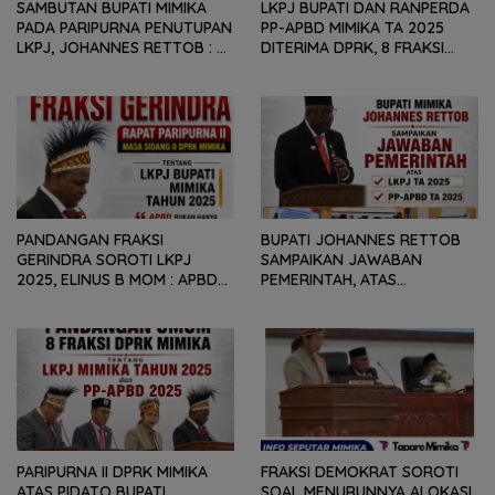
SAMBUTAN BUPATI MIMIKA
LKPJ BUPATI DAN RANPERDA
PADA PARIPURNA PENUTUPAN
PP-APBD MIMIKA TA 2025
LKPJ, JOHANNES RETTOB :
DITERIMA DPRK, 8 FRAKSI
DINAMIKA SITUASI
SAMPAIKAN SEJUMLAH
GEOPOLITIK GLOBAL PEMICU
REKOMENDASI DAN CATATAN
PENURUNAN FISKAL DAERAH
KEPADA PEMERINTAH DAERAH
PANDANGAN FRAKSI
BUPATI JOHANNES RETTOB
GERINDRA SOROTI LKPJ
SAMPAIKAN JAWABAN
2025, ELINUS B MOM : APBD
PEMERINTAH, ATAS
BUKAN HANYA SOAL ANGKA
PANDANGAN UMUM FRAKSI
DAN LAPORAN KEUANGAN,
DPRK MIMIKA TERHADAP LKPJ
TETAPI SEJAUH MANA
DAN RANPERDA PP- APBD
MAMPU MENJAWAB
TAHUN ANGGARAN 2025
KEBUTUHAN MASYARAKAT
PARIPURNA II DPRK MIMIKA
FRAKSI DEMOKRAT SOROTI
ATAS PIDATO BUPATI
SOAL MENURUNNYA ALOKASI