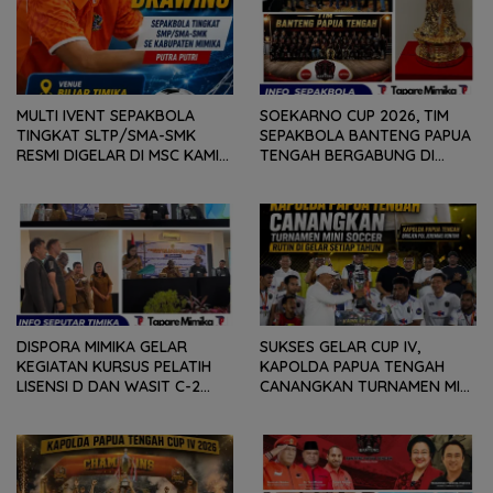
MULTI IVENT SEPAKBOLA
SOEKARNO CUP 2026, TIM
TINGKAT SLTP/SMA-SMK
SEPAKBOLA BANTENG PAPUA
RESMI DIGELAR DI MSC KAMIS
TENGAH BERGABUNG DI
(6/8) BESOK, KADISPORA :
GROUP B, BERSAMA
WADAH BAGI GENERASI MUDA
SULAWESI SELATAN,
UNTUK MENGEMBANGKAN
KALIMANTAN TIMUR DAN DIY
BAKAT
YOGYAKARTA
DISPORA MIMIKA GELAR
SUKSES GELAR CUP IV,
KEGIATAN KURSUS PELATIH
KAPOLDA PAPUA TENGAH
LISENSI D DAN WASIT C-2
CANANGKAN TURNAMEN MINI
SEPAKABOLA, DIIKUTI 50
SOCCER DIGELAR SETIAP
PESERTA
TAHUN