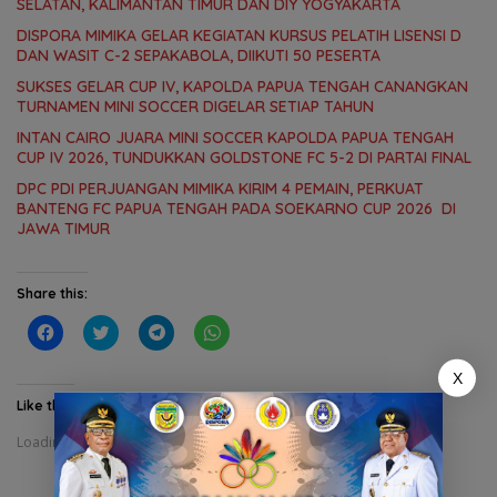
SELATAN, KALIMANTAN TIMUR DAN DIY YOGYAKARTA
DISPORA MIMIKA GELAR KEGIATAN KURSUS PELATIH LISENSI D
DAN WASIT C-2 SEPAKABOLA, DIIKUTI 50 PESERTA
SUKSES GELAR CUP IV, KAPOLDA PAPUA TENGAH CANANGKAN
TURNAMEN MINI SOCCER DIGELAR SETIAP TAHUN
INTAN CAIRO JUARA MINI SOCCER KAPOLDA PAPUA TENGAH
CUP IV 2026, TUNDUKKAN GOLDSTONE FC 5-2 DI PARTAI FINAL
DPC PDI PERJUANGAN MIMIKA KIRIM 4 PEMAIN, PERKUAT
BANTENG FC PAPUA TENGAH PADA SOEKARNO CUP 2026 DI
JAWA TIMUR
Share this:
C
C
C
C
l
l
l
l
i
i
i
i
c
c
c
c
X
k
k
k
k
t
t
t
t
Like this:
o
o
o
o
s
s
s
s
Loading...
h
h
h
h
a
a
a
a
r
r
r
r
e
e
e
e