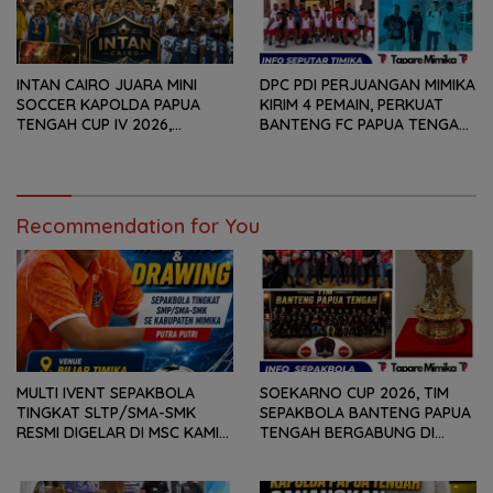
INTAN CAIRO JUARA MINI
DPC PDI PERJUANGAN MIMIKA
SOCCER KAPOLDA PAPUA
KIRIM 4 PEMAIN, PERKUAT
TENGAH CUP IV 2026,
BANTENG FC PAPUA TENGAH
TUNDUKKAN GOLDSTONE FC
PADA SOEKARNO CUP 2026
5-2 DI PARTAI FINAL
DI JAWA TIMUR
Recommendation for You
MULTI IVENT SEPAKBOLA
SOEKARNO CUP 2026, TIM
TINGKAT SLTP/SMA-SMK
SEPAKBOLA BANTENG PAPUA
RESMI DIGELAR DI MSC KAMIS
TENGAH BERGABUNG DI
(6/8) BESOK, KADISPORA :
GROUP B, BERSAMA
WADAH BAGI GENERASI MUDA
SULAWESI SELATAN,
UNTUK MENGEMBANGKAN
KALIMANTAN TIMUR DAN DIY