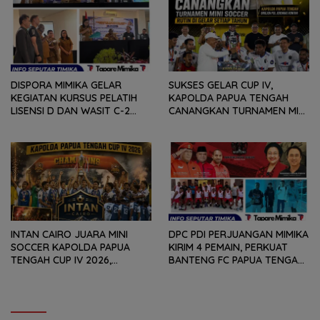
BAKAT
YOGYAKARTA
DISPORA MIMIKA GELAR
SUKSES GELAR CUP IV,
KEGIATAN KURSUS PELATIH
KAPOLDA PAPUA TENGAH
LISENSI D DAN WASIT C-2
CANANGKAN TURNAMEN MINI
SEPAKABOLA, DIIKUTI 50
SOCCER DIGELAR SETIAP
PESERTA
TAHUN
INTAN CAIRO JUARA MINI
DPC PDI PERJUANGAN MIMIKA
SOCCER KAPOLDA PAPUA
KIRIM 4 PEMAIN, PERKUAT
TENGAH CUP IV 2026,
BANTENG FC PAPUA TENGAH
TUNDUKKAN GOLDSTONE FC
PADA SOEKARNO CUP 2026
5-2 DI PARTAI FINAL
DI JAWA TIMUR