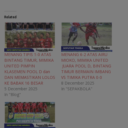
a
w
e
h
c
i
l
a
e
t
e
t
b
t
g
s
o
e
r
A
Related
o
r
a
p
k
(
m
p
(
O
(
(
O
p
O
O
p
e
p
p
e
n
e
e
n
s
n
n
s
i
s
s
i
n
i
i
n
n
n
n
MENANG TIPIS 1-0 ATAS
MENANG 6-2 ATAS AIRU
n
e
n
n
BINTANG TIMUR, MIMIKA
MIOKO, MIMIKA UNITED
e
w
e
e
w
w
w
w
UNITED PIMPIN
JUARA POOL D, BINTANG
w
i
w
w
KLASEMEN POOL D dan
TIMUR BERMAIN IMBANG
i
n
i
i
n
d
n
n
DAN MEMASTIKAN LOLOS
VS TIMIKA PUTRA 0-0
d
o
d
d
o
w
o
o
KE BABAK 16 BESAR
8 December 2025
w
)
w
w
5 December 2025
In "SEPAKBOLA"
)
)
)
In "Blog"