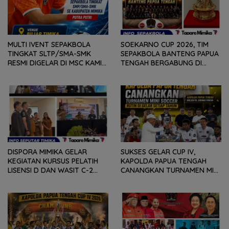
MULTI IVENT SEPAKBOLA
SOEKARNO CUP 2026, TIM
TINGKAT SLTP/SMA-SMK
SEPAKBOLA BANTENG PAPUA
RESMI DIGELAR DI MSC KAMIS
TENGAH BERGABUNG DI
(6/8) BESOK, KADISPORA :
GROUP B, BERSAMA
WADAH BAGI GENERASI MUDA
SULAWESI SELATAN,
UNTUK MENGEMBANGKAN
KALIMANTAN TIMUR DAN DIY
BAKAT
YOGYAKARTA
DISPORA MIMIKA GELAR
SUKSES GELAR CUP IV,
KEGIATAN KURSUS PELATIH
KAPOLDA PAPUA TENGAH
LISENSI D DAN WASIT C-2
CANANGKAN TURNAMEN MINI
SEPAKABOLA, DIIKUTI 50
SOCCER DIGELAR SETIAP
PESERTA
TAHUN