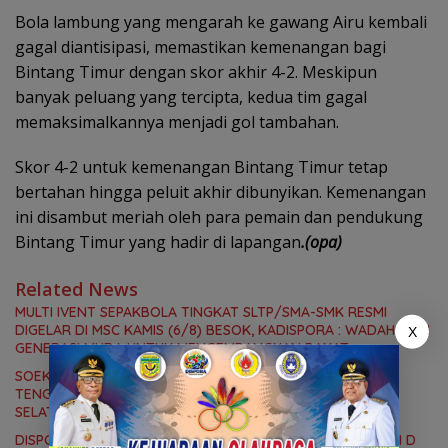
Bola lambung yang mengarah ke gawang Airu kembali
gagal diantisipasi, memastikan kemenangan bagi
Bintang Timur dengan skor akhir 4-2. Meskipun
banyak peluang yang tercipta, kedua tim gagal
memaksimalkannya menjadi gol tambahan.
Skor 4-2 untuk kemenangan Bintang Timur tetap
bertahan hingga peluit akhir dibunyikan. Kemenangan
ini disambut meriah oleh para pemain dan pendukung
Bintang Timur yang hadir di lapangan
.(opa)
Related News
MULTI IVENT SEPAKBOLA TINGKAT SLTP/SMA-SMK RESMI
DIGELAR DI MSC KAMIS (6/8) BESOK, KADISPORA : WADAH BAGI
X
GENERASI MUDA UNTUK MENGEMBANGKAN BAKAT
SOEKARNO CUP 2026, TIM SEPAKBOLA BANTENG PAPUA
TENGAH BERGABUNG DI GROUP B, BERSAMA SULAWESI
SELATAN, KALIMANTAN TIMUR DAN DIY YOGYAKARTA
DISPORA MIMIKA GELAR KEGIATAN KURSUS PELATIH LISENSI D