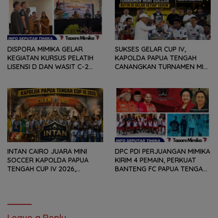
DISPORA MIMIKA GELAR
SUKSES GELAR CUP IV,
KEGIATAN KURSUS PELATIH
KAPOLDA PAPUA TENGAH
LISENSI D DAN WASIT C-2
CANANGKAN TURNAMEN MINI
SEPAKABOLA, DIIKUTI 50
SOCCER DIGELAR SETIAP
PESERTA
TAHUN
INTAN CAIRO JUARA MINI
DPC PDI PERJUANGAN MIMIKA
SOCCER KAPOLDA PAPUA
KIRIM 4 PEMAIN, PERKUAT
TENGAH CUP IV 2026,
BANTENG FC PAPUA TENGAH
TUNDUKKAN GOLDSTONE FC
PADA SOEKARNO CUP 2026
5-2 DI PARTAI FINAL
DI JAWA TIMUR
Leave a Reply