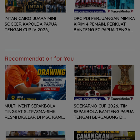
INTAN CAIRO JUARA MINI
DPC PDI PERJUANGAN MIMIKA
SOCCER KAPOLDA PAPUA
KIRIM 4 PEMAIN, PERKUAT
TENGAH CUP IV 2026,
BANTENG FC PAPUA TENGAH
TUNDUKKAN GOLDSTONE FC
PADA SOEKARNO CUP 2026
5-2 DI PARTAI FINAL
DI JAWA TIMUR
Recommendation for You
MULTI IVENT SEPAKBOLA
SOEKARNO CUP 2026, TIM
TINGKAT SLTP/SMA-SMK
SEPAKBOLA BANTENG PAPUA
RESMI DIGELAR DI MSC KAMIS
TENGAH BERGABUNG DI
(6/8) BESOK, KADISPORA :
GROUP B, BERSAMA
WADAH BAGI GENERASI MUDA
SULAWESI SELATAN,
UNTUK MENGEMBANGKAN
KALIMANTAN TIMUR DAN DIY
BAKAT
YOGYAKARTA