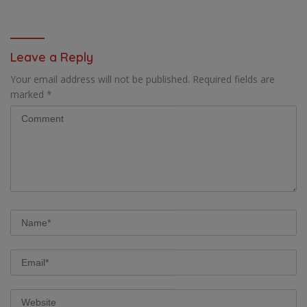
TUNDUKKAN GOLDSTONE FC
PADA SOEKARNO CUP 2026
5-2 DI PARTAI FINAL
DI JAWA TIMUR
Leave a Reply
Your email address will not be published.
Required fields are
marked
*