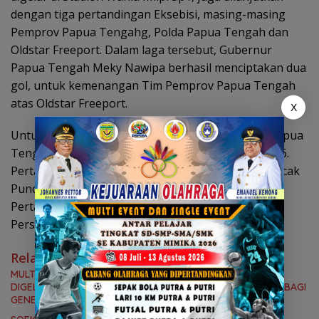
dengan tiga pertandingan Eksebisi, masing-masing
Pemprov Papua Tengahg, Polda Papua Tengah dan
Oldstar Freeport. Dalam laga tersebut, Gubernur
Papua Tengah Meky Nawipa berhasil menciptakan dua
gol, untuk kemenangan Tim Pemprov Papua Tengah
atas Oldstar Freeport.
X
Untuk jadwal pertandingan pertama Liga 4 PSSI Papua
Tengah baru akan dimulai pada Senin 8 Maret 2026.
Pertandingan pertama, Persidei Deiyai vs Persipuncak
Puncak Cartenz pukul 07.30 WIT. Sementara
Pertandingan kedua, Persipuja Puncak Jaya versus
Persido Dogiyai pukul 15.00 WIT.
(tm1)
Related News
MULTI IVENT SEPAKBOLA TINGKAT SLTP/SMA-SMK RESMI
DIGELAR DI MSC KAMIS (6/8) BESOK, KADISPORA : WADAH BAGI
GENERASI MUDA UNTUK MENGEMBANGKAN BAKAT