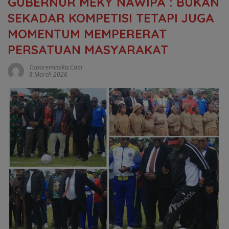
GUBERNUR MEKY NAWIPA : BUKAN
SEKADAR KOMPETISI TETAPI JUGA
MOMENTUM MEMPERERAT
PERSATUAN MASYARAKAT
Taparemimika.com
8 March 2026