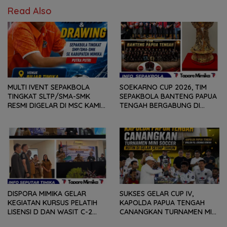
Read Also
MULTI IVENT SEPAKBOLA
SOEKARNO CUP 2026, TIM
TINGKAT SLTP/SMA-SMK
SEPAKBOLA BANTENG PAPUA
RESMI DIGELAR DI MSC KAMIS
TENGAH BERGABUNG DI
(6/8) BESOK, KADISPORA :
GROUP B, BERSAMA
WADAH BAGI GENERASI MUDA
SULAWESI SELATAN,
UNTUK MENGEMBANGKAN
KALIMANTAN TIMUR DAN DIY
BAKAT
YOGYAKARTA
DISPORA MIMIKA GELAR
SUKSES GELAR CUP IV,
KEGIATAN KURSUS PELATIH
KAPOLDA PAPUA TENGAH
LISENSI D DAN WASIT C-2
CANANGKAN TURNAMEN MINI
SEPAKABOLA, DIIKUTI 50
SOCCER DIGELAR SETIAP