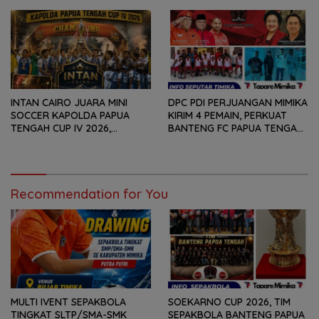
PESERTA
TAHUN
INTAN CAIRO JUARA MINI
DPC PDI PERJUANGAN MIMIKA
SOCCER KAPOLDA PAPUA
KIRIM 4 PEMAIN, PERKUAT
TENGAH CUP IV 2026,
BANTENG FC PAPUA TENGAH
TUNDUKKAN GOLDSTONE FC
PADA SOEKARNO CUP 2026
5-2 DI PARTAI FINAL
DI JAWA TIMUR
Recommendation for You
MULTI IVENT SEPAKBOLA
SOEKARNO CUP 2026, TIM
TINGKAT SLTP/SMA-SMK
SEPAKBOLA BANTENG PAPUA