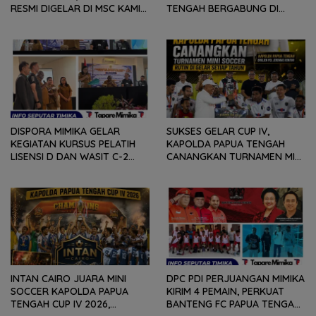
RESMI DIGELAR DI MSC KAMIS
TENGAH BERGABUNG DI
(6/8) BESOK, KADISPORA :
GROUP B, BERSAMA
WADAH BAGI GENERASI MUDA
SULAWESI SELATAN,
UNTUK MENGEMBANGKAN
KALIMANTAN TIMUR DAN DIY
BAKAT
YOGYAKARTA
DISPORA MIMIKA GELAR
SUKSES GELAR CUP IV,
KEGIATAN KURSUS PELATIH
KAPOLDA PAPUA TENGAH
LISENSI D DAN WASIT C-2
CANANGKAN TURNAMEN MINI
SEPAKABOLA, DIIKUTI 50
SOCCER DIGELAR SETIAP
PESERTA
TAHUN
INTAN CAIRO JUARA MINI
DPC PDI PERJUANGAN MIMIKA
SOCCER KAPOLDA PAPUA
KIRIM 4 PEMAIN, PERKUAT
TENGAH CUP IV 2026,
BANTENG FC PAPUA TENGAH