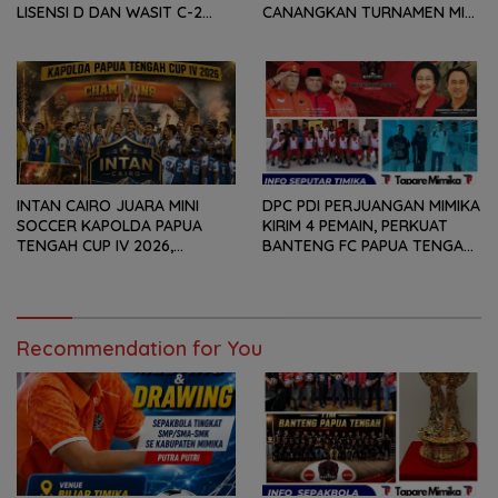
LISENSI D DAN WASIT C-2
CANANGKAN TURNAMEN MINI
SEPAKABOLA, DIIKUTI 50
SOCCER DIGELAR SETIAP
PESERTA
TAHUN
INTAN CAIRO JUARA MINI
DPC PDI PERJUANGAN MIMIKA
SOCCER KAPOLDA PAPUA
KIRIM 4 PEMAIN, PERKUAT
TENGAH CUP IV 2026,
BANTENG FC PAPUA TENGAH
TUNDUKKAN GOLDSTONE FC
PADA SOEKARNO CUP 2026
5-2 DI PARTAI FINAL
DI JAWA TIMUR
Recommendation for You