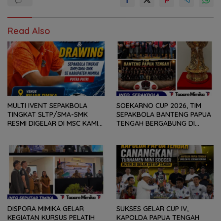
Read Also
MULTI IVENT SEPAKBOLA
SOEKARNO CUP 2026, TIM
TINGKAT SLTP/SMA-SMK
SEPAKBOLA BANTENG PAPUA
RESMI DIGELAR DI MSC KAMIS
TENGAH BERGABUNG DI
(6/8) BESOK, KADISPORA :
GROUP B, BERSAMA
WADAH BAGI GENERASI MUDA
SULAWESI SELATAN,
UNTUK MENGEMBANGKAN
KALIMANTAN TIMUR DAN DIY
BAKAT
YOGYAKARTA
DISPORA MIMIKA GELAR
SUKSES GELAR CUP IV,
KEGIATAN KURSUS PELATIH
KAPOLDA PAPUA TENGAH