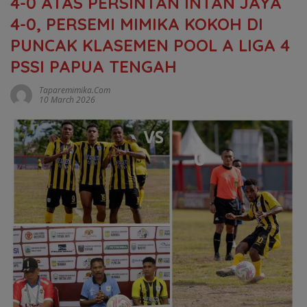
4-0 ATAS PERSINTAN INTAN JAYA
4-0, PERSEMI MIMIKA KOKOH DI
PUNCAK KLASEMEN POOL A LIGA 4
PSSI PAPUA TENGAH
Taparemimika.com
10 March 2026