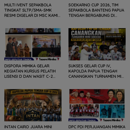
MULTI IVENT SEPAKBOLA
SOEKARNO CUP 2026, TIM
TINGKAT SLTP/SMA-SMK
SEPAKBOLA BANTENG PAPUA
RESMI DIGELAR DI MSC KAMIS
TENGAH BERGABUNG DI
(6/8) BESOK, KADISPORA :
GROUP B, BERSAMA
WADAH BAGI GENERASI MUDA
SULAWESI SELATAN,
UNTUK MENGEMBANGKAN
KALIMANTAN TIMUR DAN DIY
BAKAT
YOGYAKARTA
DISPORA MIMIKA GELAR
SUKSES GELAR CUP IV,
KEGIATAN KURSUS PELATIH
KAPOLDA PAPUA TENGAH
LISENSI D DAN WASIT C-2
CANANGKAN TURNAMEN MINI
SEPAKABOLA, DIIKUTI 50
SOCCER DIGELAR SETIAP
PESERTA
TAHUN
INTAN CAIRO JUARA MINI
DPC PDI PERJUANGAN MIMIKA