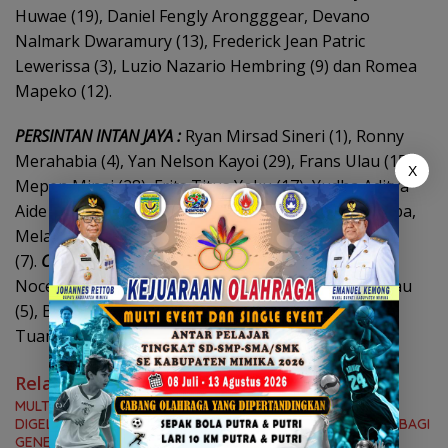
Huwae (19), Daniel Fengly Arongggear, Devano
Nalmark Dwaramury (13), Frederick Jean Patric
Lewerissa (3), Luzio Nazario Hembring (9) dan Romea
Mapeko (12).
PERSINTAN INTAN JAYA :
Ryan Mirsad Sineri (1), Ronny
Merahabia (4), Yan Nelson Kayoi (29), Frans Ulau (15),
X
Mepen Minai (28), Frits Titus Yoku (17), Yudha Aditya
Aide Kumbubui (22), Soter Migau (6), Arnold Widigipa,
Melainyus Piter Maker (26) dan Ronald Migau
(7).
Cadangan
:Nando Adi (30), Mixson Yegeseni (2),
Noceo Kostantinovel Fonataba (24), Eliason Agimbau
(5), Bil Hein Dikcy Keno (14), Sefrainasu Sani (23),
Tuanus Maiseni (21) dan Loberd Maigoni.
(tm1)
Related News
MULTI IVENT SEPAKBOLA TINGKAT SLTP/SMA-SMK RESMI
DIGELAR DI MSC KAMIS (6/8) BESOK, KADISPORA : WADAH BAGI
GENERASI MUDA UNTUK MENGEMBANGKAN BAKAT