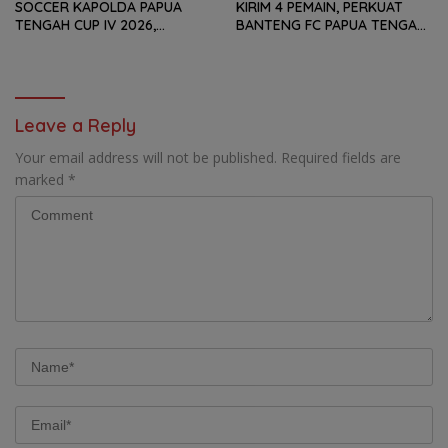
SOCCER KAPOLDA PAPUA
KIRIM 4 PEMAIN, PERKUAT
TENGAH CUP IV 2026,
BANTENG FC PAPUA TENGAH
TUNDUKKAN GOLDSTONE FC
PADA SOEKARNO CUP 2026
5-2 DI PARTAI FINAL
DI JAWA TIMUR
Leave a Reply
Your email address will not be published.
Required fields are
marked
*