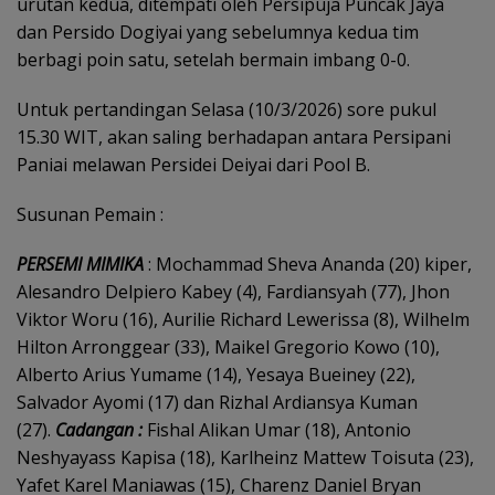
urutan kedua, ditempati oleh Persipuja Puncak Jaya
dan Persido Dogiyai yang sebelumnya kedua tim
berbagi poin satu, setelah bermain imbang 0-0.
Untuk pertandingan Selasa (10/3/2026) sore pukul
15.30 WIT, akan saling berhadapan antara Persipani
Paniai melawan Persidei Deiyai ​​dari Pool B.
Susunan Pemain :
PERSEMI MIMIKA
: Mochammad Sheva Ananda (20) kiper,
Alesandro Delpiero Kabey (4), Fardiansyah (77), Jhon
Viktor Woru (16), Aurilie Richard Lewerissa (8), Wilhelm
Hilton Arronggear (33), Maikel Gregorio Kowo (10),
Alberto Arius Yumame (14), Yesaya Bueiney (22),
Salvador Ayomi (17) dan Rizhal Ardiansya Kuman
(27).
Cadangan :
Fishal Alikan Umar (18), Antonio
Neshyayass Kapisa (18), Karlheinz Mattew Toisuta (23),
Yafet Karel Maniawas (15), Charenz Daniel Bryan