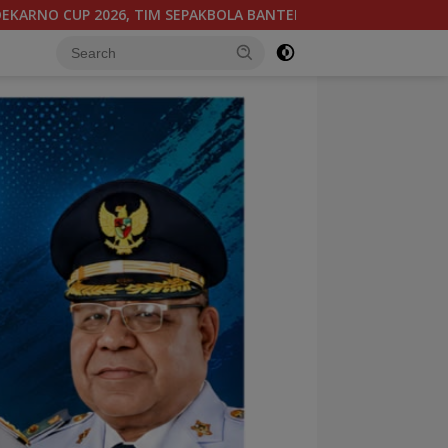
PUA TENGAH BERGABUNG DI GROUP B, BERSAMA SULAWESI SELAT