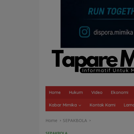
Home
Hukum
Video
Ekonomi
Kabar Mimika
Kontak Kami
Lama
Home
SEPAKBOLA
SEPAKBOLA