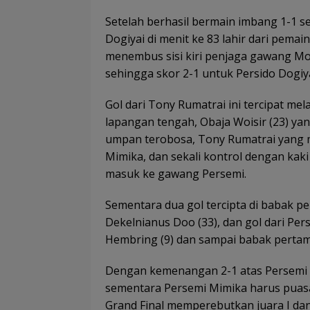
Setelah berhasil bermain imbang 1-1 
Dogiyai di menit ke 83 lahir dari pemai
menembus sisi kiri penjaga gawang M
sehingga skor 2-1 untuk Persido Dogiy
Gol dari Tony Rumatrai ini tercipat me
lapangan tengah, Obaja Woisir (23) ya
umpan terobosa, Tony Rumatrai yang 
Mimika, dan sekali kontrol dengan ka
masuk ke gawang Persemi.
Sementara dua gol tercipta di babak pe
Dekelnianus Doo (33), dan gol dari Per
Hembring (9) dan sampai babak pertama
Dengan kemenangan 2-1 atas Persemi Mim
sementara Persemi Mimika harus puasa
Grand Final memperebutkan juara I da