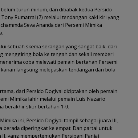
sebelum turun minum, dan dibabak kedua Persido
n Tony Rumatrai (7) melalui tendangan kaki kiri yang
ochammda Seva Ananda dari Persemi Mimika
a.
lalui sebuah skema serangan yang sangat baik, dari
ng menggiring bola ke tengah dan sekali memberi
menerima coba melewati pemain bertahan Persemi
ki kanan langsung melepaskan tendangan dan bola
rtama, dari Persido Dogiyai diciptakan oleh pemain
semi Mimika lahir melalui pemain Luis Nazario
 berakhir skor bertahan 1-0.
ika ini, Persido Dogiyai tampil sebagai juara III,
 berada diperingkat ke empat. Dan partai untuk
n II, yang mempertemukan Persipani Paniai