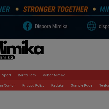
Sport
BerIta Foto
Kabar Mimika
n Contoh
Privacy Policy
Redaksi
Sample Page
Tenta