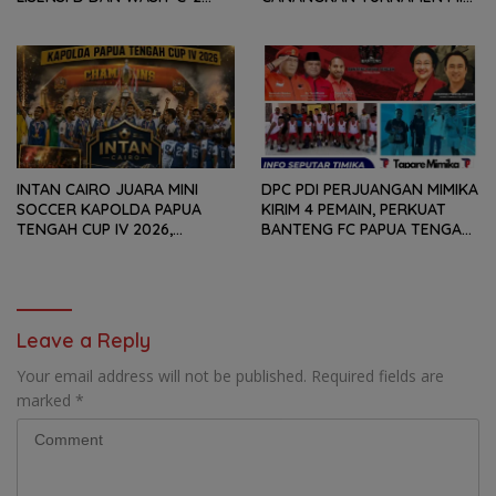
SEPAKABOLA, DIIKUTI 50
SOCCER DIGELAR SETIAP
PESERTA
TAHUN
INTAN CAIRO JUARA MINI
DPC PDI PERJUANGAN MIMIKA
SOCCER KAPOLDA PAPUA
KIRIM 4 PEMAIN, PERKUAT
TENGAH CUP IV 2026,
BANTENG FC PAPUA TENGAH
TUNDUKKAN GOLDSTONE FC
PADA SOEKARNO CUP 2026
5-2 DI PARTAI FINAL
DI JAWA TIMUR
Leave a Reply
Your email address will not be published.
Required fields are
marked
*