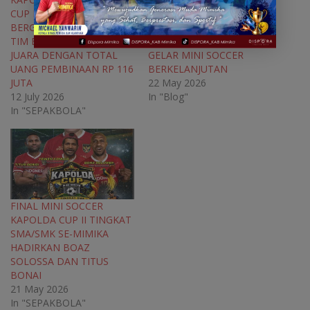
n
e
n
n
CUP IV 2026 RESMI
MINISOCCER TINGKAT
e
w
e
e
w
w
w
w
BERGULIR DI TIMIKA, 35
SMA-SMK, KAPOLDA
w
i
w
w
TIM BEREBUT GELAR
‘PAJERO’ : KOMITMEN
i
n
i
i
n
d
n
n
JUARA DENGAN TOTAL
GELAR MINI SOCCER
d
o
d
d
o
w
o
o
UANG PEMBINAAN RP 116
BERKELANJUTAN
w
)
w
w
JUTA
22 May 2026
)
)
)
12 July 2026
In "Blog"
In "SEPAKBOLA"
FINAL MINI SOCCER
KAPOLDA CUP II TINGKAT
SMA/SMK SE-MIMIKA
HADIRKAN BOAZ
SOLOSSA DAN TITUS
BONAI
21 May 2026
In "SEPAKBOLA"