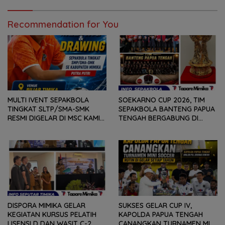
Recommendation for You
MULTI IVENT SEPAKBOLA
SOEKARNO CUP 2026, TIM
TINGKAT SLTP/SMA-SMK
SEPAKBOLA BANTENG PAPUA
RESMI DIGELAR DI MSC KAMIS
TENGAH BERGABUNG DI
(6/8) BESOK, KADISPORA :
GROUP B, BERSAMA
WADAH BAGI GENERASI MUDA
SULAWESI SELATAN,
UNTUK MENGEMBANGKAN
KALIMANTAN TIMUR DAN DIY
BAKAT
YOGYAKARTA
DISPORA MIMIKA GELAR
SUKSES GELAR CUP IV,
KEGIATAN KURSUS PELATIH
KAPOLDA PAPUA TENGAH
LISENSI D DAN WASIT C-2
CANANGKAN TURNAMEN MINI