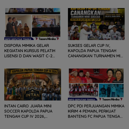
(6/8) BESOK, KADISPORA :
GROUP B, BERSAMA
WADAH BAGI GENERASI MUDA
SULAWESI SELATAN,
UNTUK MENGEMBANGKAN
KALIMANTAN TIMUR DAN DIY
BAKAT
YOGYAKARTA
DISPORA MIMIKA GELAR
SUKSES GELAR CUP IV,
KEGIATAN KURSUS PELATIH
KAPOLDA PAPUA TENGAH
LISENSI D DAN WASIT C-2
CANANGKAN TURNAMEN MINI
SEPAKABOLA, DIIKUTI 50
SOCCER DIGELAR SETIAP
PESERTA
TAHUN
INTAN CAIRO JUARA MINI
DPC PDI PERJUANGAN MIMIKA
SOCCER KAPOLDA PAPUA
KIRIM 4 PEMAIN, PERKUAT
TENGAH CUP IV 2026,
BANTENG FC PAPUA TENGAH
TUNDUKKAN GOLDSTONE FC
PADA SOEKARNO CUP 2026
5-2 DI PARTAI FINAL
DI JAWA TIMUR