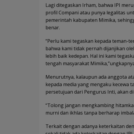
Lagi ditegaskan Irham, bahwa IPI mer
profil Compani atau punya legalitas u
pemerintah kabupaten Mimika, sehingga
benar.
“Perlu kami tegaskan kepada teman-t
bahwa kami tidak pernah dijanjikan ol
lebih baik kedepan. Hal ini kami tegaska
tengah masyarakat Mimika,”ungkapnya
Menurutnya, kalaupun ada anggota ata
kepada media yang mengaku kecewa ta
persetujuan dari Pengurus Inti, akan di
“Tolong jangan mengkambing hitamkan 
murni dan ikhlas tanpa berharap imbal
Terkait dengan adanya keterkaitan deng
sekali tidak ada keterkaitan dengan IPI