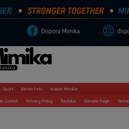
Sport
BerIta Foto
Kabar Mimika
n Contoh
Privacy Policy
Redaksi
Sample Page
Tenta