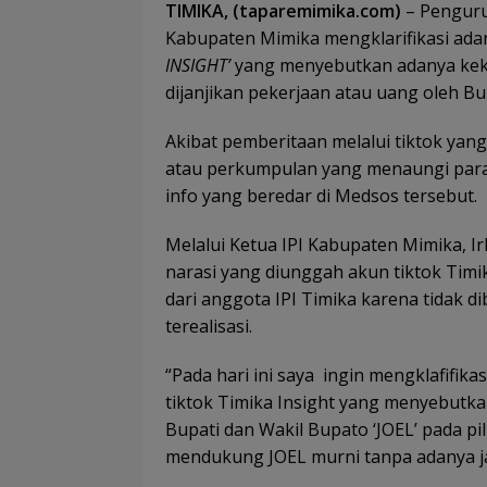
TIMIKA, (taparemimika.com)
– Pengurus
Kabupaten Mimika mengklarifikasi ada
INSIGHT’
yang menyebutkan adanya kekec
dijanjikan pekerjaan atau uang oleh Bup
Akibat pemberitaan melalui tiktok yan
atau perkumpulan yang menaungi para
info yang beredar di Medsos tersebut.
Melalui Ketua IPI Kabupaten Mimika, 
narasi yang diunggah akun tiktok Tim
dari anggota IPI Timika karena tidak d
terealisasi.
“Pada hari ini saya ingin mengklafifika
tiktok Timika Insight yang menyebutk
Bupati dan Wakil Bupato ‘JOEL’ pada pil
mendukung JOEL murni tanpa adanya ja