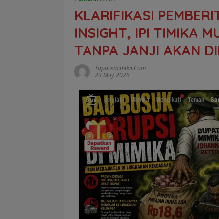
KLARIFIKASI PEMBERI
INSIGHT, IPI TIMIKA
TANPA JANJI AKAN D
Taparemimika.com
23 May 2026