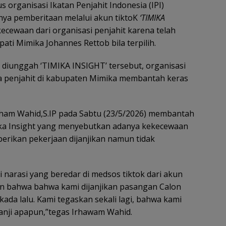
 organisasi Ikatan Penjahit Indonesia (IPI)
nya pemberitaan melalui akun tiktoK
‘TIMIKA
ewaan dari organisasi penjahit karena telah
ati Mimika Johannes Rettob bila terpilih.
g diunggah ‘TIMIKA INSIGHT’ tersebut, organisasi
 penjahit di kabupaten Mimika membantah keras
Irham Wahid,S.IP pada Sabtu (23/5/2026) membantah
ika Insight yang menyebutkan adanya kekecewaan
iberikan pekerjaan dijanjikan namun tidak
si narasi yang beredar di medsos tiktok dari akun
an bahwa bahwa kami dijanjikan pasangan Calon
kada lalu. Kami tegaskan sekali lagi, bahwa kami
nji apapun,”tegas Irhawam Wahid.