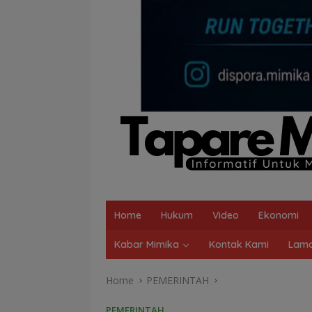
Home
Hukum
Video
Ekonomi
Kabar Mimika
Kontak Kami
Lama
Home
PEMERINTAH
PEMERINTAH