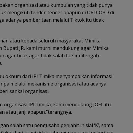
upakan organisasi atau kumpulan yang tidak punya
ntuk mengikuti tender-tender apapun di OPD-OPD di
 adanya pemberitaan melalui Tiktok itu tidak
eman atau kepada seluruh masyarakat Mimika
eh Bupati JR, kami murni mendukung agar Mimika
n agar tidak agar tidak salah tafsir ditengah-
.
u oknum dari IPI Timika menyampaikan informasi
npa melalui mekanisme organisasi atau adanya
beri sanksi organisasi.
organisasi IPI Timika, kami mendukung JOEL itu
an atau janji apapun,”terangnya.
an salah satu pengusaha penjahit inisial ‘K’, sama
. Sekali lagi, kami tidak tahu menahu soal pekerjaan