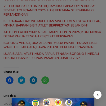
20 TIM RUGBY PUTRA PUTRI, RAMAIKA PAPUA OPEN RUGBY
SEVENS TOURNAMEN 2026, HARI PERTAMA SELESAIKAN 29
PERTANDINGAN
KEJUARAAN DAYUNG MULTI DAN SINGLE EVENT 2026 DIGELAR,
MIMIKA SIAPKAN BIBIT ATLET BERPRESTASI SEJAK DINI
ATLET BELADIRI MIMIKA SIAP TAMPIL DI PON 2026, KONI MIMIKA
DESAK PAPUA TENGAH PERCEPAT PERSIAPAN
BORONG MEDALI, DUA ARJUNA MUDA PAPUA TENGAH LIBAS
WAKIL DKI JAKARTA, BAWA PULANG PERUNGGU NASIONAL
LUAR BIASA!, ATLET MUDA PAPUA TENGAH BORONG 3 MEDALI
DI KUALIFIKASI KEJURNAS PANAHAN JUNIOR 2026
Share this:
C
C
C
C
l
l
l
l
i
i
i
i
c
c
c
c
k
k
k
k
X
t
t
t
t
Like this:
o
o
o
o
s
s
s
s
Loading...
h
h
h
h