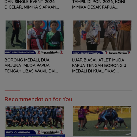
DAN SINGLE EVENT 2026
TAMPIL DI PON 2026, KONI
DIGELAR, MIMIKA SIAPKAN
MIMIKA DESAK PAPUA
BIBIT ATLET BERPRESTASI
TENGAH PERCEPAT
SEJAK DINI
PERSIAPAN
BORONG MEDALI, DUA
LUAR BIASA!, ATLET MUDA
ARJUNA MUDA PAPUA
PAPUA TENGAH BORONG 3
TENGAH LIBAS WAKIL DKI
MEDALI DI KUALIFIKASI
JAKARTA, BAWA PULANG
KEJURNAS PANAHAN JUNIOR
PERUNGGU NASIONAL
2026
Recommendation for You