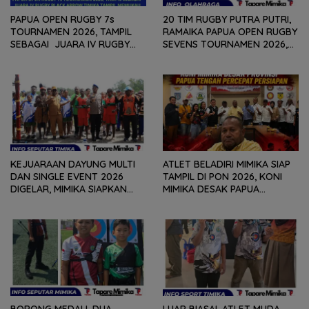
PAPUA OPEN RUGBY 7s
20 TIM RUGBY PUTRA PUTRI,
TOURNAMEN 2026, TAMPIL
RAMAIKA PAPUA OPEN RUGBY
SEBAGAI JUARA IV RUGBY
SEVENS TOURNAMEN 2026,
BLACK ARROW TIMIKA TAMPIL
HARI PERTAMA SELESAIKAN
MEMUKAU
29 PERTANDINGAN
KEJUARAAN DAYUNG MULTI
ATLET BELADIRI MIMIKA SIAP
DAN SINGLE EVENT 2026
TAMPIL DI PON 2026, KONI
DIGELAR, MIMIKA SIAPKAN
MIMIKA DESAK PAPUA
BIBIT ATLET BERPRESTASI
TENGAH PERCEPAT
SEJAK DINI
PERSIAPAN
BORONG MEDALI, DUA
LUAR BIASA!, ATLET MUDA